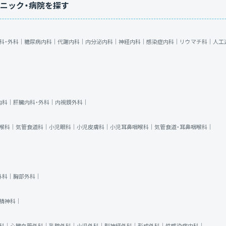
ニック・病院を探す
科・外科｜
糖尿病内科｜
代謝内科｜
内分泌内科｜
神経内科｜
感染症内科｜
リウマチ科｜
人工
内科｜
肝臓内科・外科｜
内視鏡外科｜
喉科｜
気管食道科｜
小児眼科｜
小児皮膚科｜
小児耳鼻咽喉科｜
気管食道・耳鼻咽喉科｜
外科｜
胸部外科｜
精神科｜