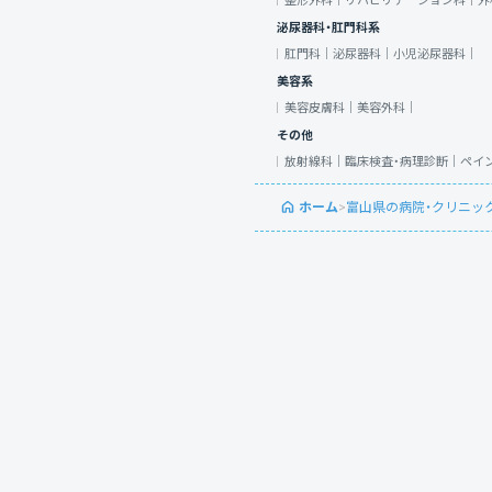
整形外科｜
リハビリテーション科｜
外
泌尿器科・肛門科系
肛門科｜
泌尿器科｜
小児泌尿器科｜
美容系
美容皮膚科｜
美容外科｜
その他
放射線科｜
臨床検査・病理診断｜
ペイ
ホーム
>
富山県の病院・クリニッ