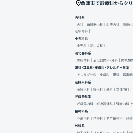
魚津市で診療科からクリ
内科系
内科｜
循環器内科｜
血液内科｜
腫瘍内
老年内科｜
小児科系
小児科｜
新生児科｜
消化器科系
胃腸内科｜
消化器内科・外科｜
内視鏡
眼科・耳鼻科・皮膚科・アレルギー科系
アレルギー科｜
皮膚科｜
眼科｜
耳鼻咽
産婦人科系
産婦人科｜
婦人科｜
産科｜
女性内科｜
呼吸器科系
呼吸器内科｜
呼吸器外科｜
腎臓内科・
精神科系
心療内科｜
精神科｜
老年精神科｜
児童
外科系