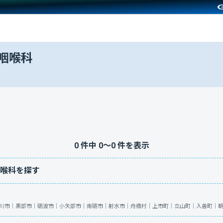
咽喉科
0
件中
0
〜
0
件を表示
喉科を探す
川市｜
黒部市｜
砺波市｜
小矢部市｜
南砺市｜
射水市｜
舟橋村｜
上市町｜
立山町｜
入善町｜