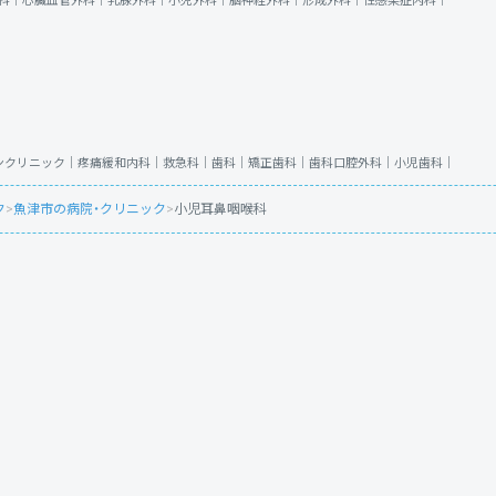
科｜
心臓血管外科｜
乳腺外科｜
小児外科｜
脳神経外科｜
形成外科｜
性感染症内科｜
ンクリニック｜
疼痛緩和内科｜
救急科｜
歯科｜
矯正歯科｜
歯科口腔外科｜
小児歯科｜
ク
>
魚津市の病院・クリニック
>
小児耳鼻咽喉科