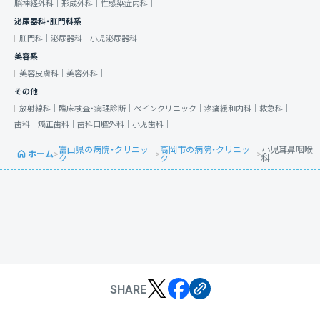
脳神経外科｜
形成外科｜
性感染症内科｜
泌尿器科・肛門科系
肛門科｜
泌尿器科｜
小児泌尿器科｜
美容系
美容皮膚科｜
美容外科｜
その他
放射線科｜
臨床検査・病理診断｜
ペインクリニック｜
疼痛緩和内科｜
救急科｜
歯科｜
矯正歯科｜
歯科口腔外科｜
小児歯科｜
富山県の病院・クリニッ
高岡市の病院・クリニッ
小児耳鼻咽喉
ホーム
>
>
>
ク
ク
科
SHARE