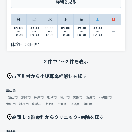
詳細を見る
月
火
水
木
金
土
日
09:00
09:00
09:00
09:00
09:00
09:00
〜
〜
〜
〜
〜
〜
18:30
18:30
18:30
18:30
18:30
12:30
休診日：
水|日|祝
2
件中
1
〜
2
件を表示
市区町村から小児耳鼻咽喉科を探す
富山県
富山市｜
高岡市｜
魚津市｜
氷見市｜
滑川市｜
黒部市｜
砺波市｜
小矢部市｜
南砺市｜
射水市｜
舟橋村｜
上市町｜
立山町｜
入善町｜
朝日町｜
高岡市で診療科からクリニック・病院を探す
内科系