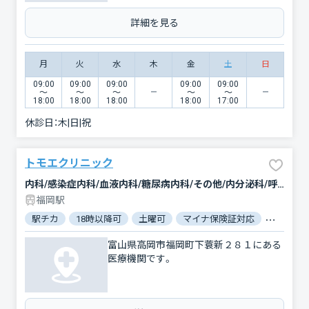
詳細を見る
月
火
水
木
金
土
日
09:00
09:00
09:00
09:00
09:00
〜
〜
〜
〜
〜
18:00
18:00
18:00
18:00
17:00
休診日：
木|日|祝
トモエクリニック
内科/感染症内科/血液内科/糖尿病内科/その他/内分泌科/呼吸器内科/循環器科/心臓血管外科/消化器科/胃腸科/腎臓内科・外科/肝臓内科・外科/老年内科/アレルギー科/小児科/小児耳鼻咽喉科/小児皮膚科/皮膚科/リウマチ科
福岡駅
駅チカ
18時以降可
土曜可
マイナ保険証対応
駐車場あ
富山県高岡市福岡町下蓑新２８１にある
医療機関です。