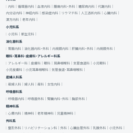
内科｜
循環器内科｜
血液内科｜
腫瘍内科・外科｜
糖尿病内科｜
代謝内科｜
内分泌内科｜
神経内科｜
感染症内科｜
リウマチ科｜
人工透析内科｜
心臓内科｜
漢方内科｜
老年内科｜
小児科系
小児科｜
新生児科｜
消化器科系
胃腸内科｜
消化器内科・外科｜
内視鏡内科｜
肝臓内科・外科｜
内視鏡外科｜
眼科・耳鼻科・皮膚科・アレルギー科系
アレルギー科｜
皮膚科｜
眼科｜
耳鼻咽喉科｜
気管食道科｜
小児眼科｜
小児皮膚科｜
小児耳鼻咽喉科｜
気管食道・耳鼻咽喉科｜
産婦人科系
産婦人科｜
婦人科｜
産科｜
女性内科｜
呼吸器科系
呼吸器内科｜
呼吸器外科｜
腎臓内科・外科｜
胸部外科｜
精神科系
心療内科｜
精神科｜
老年精神科｜
児童精神科｜
外科系
整形外科｜
リハビリテーション科｜
外科｜
心臓血管外科｜
乳腺外科｜
小児外科｜