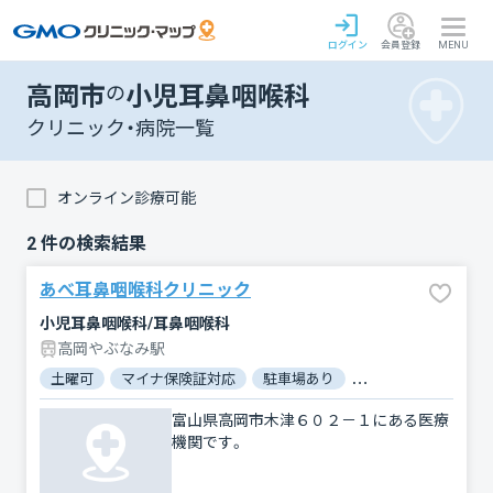
ログイン
会員登録
MENU
高岡市
の
小児耳鼻咽喉科
クリニック・病院一覧
オンライン診療可能
2
件の検索結果
あべ耳鼻咽喉科クリニック
小児耳鼻咽喉科/耳鼻咽喉科
高岡やぶなみ駅
土曜可
マイナ保険証対応
駐車場あり
バリアフリー
電
富山県高岡市木津６０２－１にある医療
機関です。