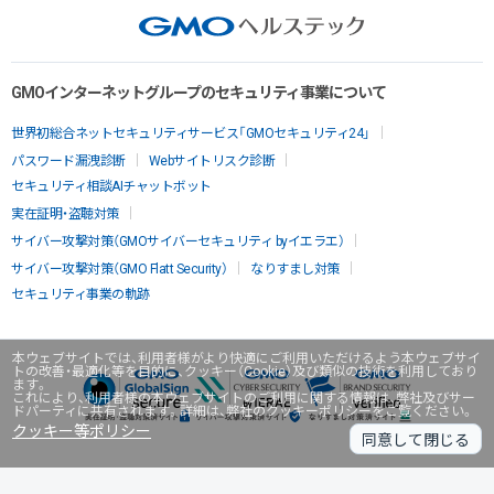
GMOインターネットグループのセキュリティ事業について
世界初総合ネットセキュリティサービス「GMOセキュリティ24」
パスワード漏洩診断
Webサイトリスク診断
セキュリティ相談AIチャットボット
実在証明・盗聴対策
サイバー攻撃対策（GMOサイバーセキュリティ byイエラエ）
サイバー攻撃対策（GMO Flatt Security）
なりすまし対策
セキュリティ事業の軌跡
本ウェブサイトでは、利用者様がより快適にご利用いただけるよう本ウェブサイ
トの改善・最適化等を目的に、クッキー（Cookie）及び類似の技術を利用しており
ます。
これにより、利用者様の本ウェブサイトのご利用に関する情報は、弊社及びサー
ドパーティに共有されます。詳細は、弊社のクッキーポリシーをご覧ください。
クッキー等ポリシー
同意して閉じる