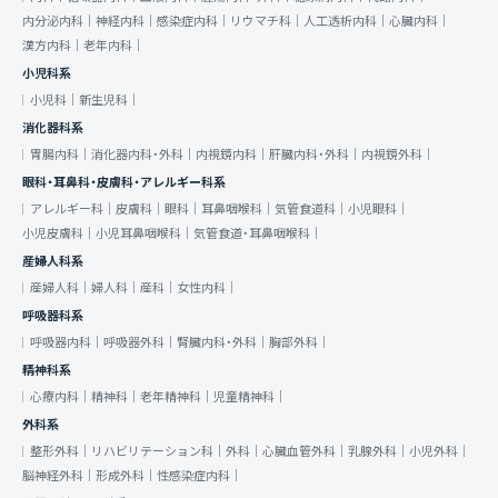
内分泌内科｜
神経内科｜
感染症内科｜
リウマチ科｜
人工透析内科｜
心臓内科｜
漢方内科｜
老年内科｜
小児科系
小児科｜
新生児科｜
消化器科系
胃腸内科｜
消化器内科・外科｜
内視鏡内科｜
肝臓内科・外科｜
内視鏡外科｜
眼科・耳鼻科・皮膚科・アレルギー科系
アレルギー科｜
皮膚科｜
眼科｜
耳鼻咽喉科｜
気管食道科｜
小児眼科｜
小児皮膚科｜
小児耳鼻咽喉科｜
気管食道・耳鼻咽喉科｜
産婦人科系
産婦人科｜
婦人科｜
産科｜
女性内科｜
呼吸器科系
呼吸器内科｜
呼吸器外科｜
腎臓内科・外科｜
胸部外科｜
精神科系
心療内科｜
精神科｜
老年精神科｜
児童精神科｜
外科系
整形外科｜
リハビリテーション科｜
外科｜
心臓血管外科｜
乳腺外科｜
小児外科｜
脳神経外科｜
形成外科｜
性感染症内科｜