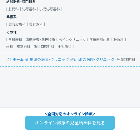
泌尿器科・肛門科系
肛門科｜
泌尿器科｜
小児泌尿器科｜
美容系
美容皮膚科｜
美容外科｜
その他
放射線科｜
臨床検査・病理診断｜
ペインクリニック｜
疼痛緩和内科｜
救急科｜
歯科｜
矯正歯科｜
歯科口腔外科｜
小児歯科｜
ホーム
>
山形県の病院・クリニック
>
西川町の病院・クリニック
>
児童精神科
全国対応のオンライン診療
オンライン診療の児童精神科を見る