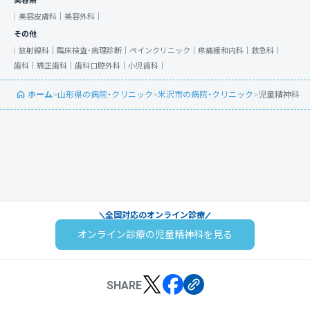
美容系
美容皮膚科｜
美容外科｜
その他
放射線科｜
臨床検査・病理診断｜
ペインクリニック｜
疼痛緩和内科｜
救急科｜
歯科｜
矯正歯科｜
歯科口腔外科｜
小児歯科｜
ホーム
>
山形県の病院・クリニック
>
米沢市の病院・クリニック
>
児童精神科
全国対応のオンライン診療
オンライン診療の児童精神科を見る
SHARE