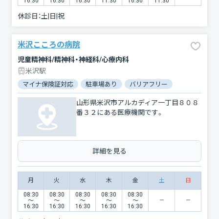
16:30
16:30
16:30
11:30
16:30
11:30
休診日：
土|日|祝
米沢こころの病院
児童精神科/精神科・神経科/心療内科
米沢駅
マイナ保険証対応
駐車場あり
バリアフリー
山形県米沢市アルカディア一丁目８０８
番３２にある医療機関です。
詳細を見る
月
火
水
木
金
土
日
08:30
08:30
08:30
08:30
08:30
〜
〜
〜
〜
〜
16:30
16:30
16:30
16:30
16:30