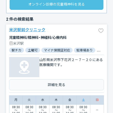
オンライン診療の児童精神科を見る
2
件の検索結果
米沢駅前クリニック
児童精神科/精神科・神経科/心療内科
米沢駅
駅チカ
土曜可
マイナ保険証対応
駐車場あり
バリアフ
山形県米沢市下花沢２－７－２０にある
医療機関です。
詳細を見る
月
火
水
木
金
土
日
08:30
08:30
08:30
08:30
08:30
08:30
〜
〜
〜
〜
〜
〜