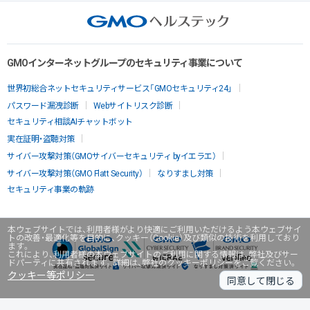
GMOインターネットグループのセキュリティ事業について
世界初総合ネットセキュリティサービス「GMOセキュリティ24」
パスワード漏洩診断
Webサイトリスク診断
セキュリティ相談AIチャットボット
実在証明・盗聴対策
サイバー攻撃対策（GMOサイバーセキュリティ byイエラエ）
サイバー攻撃対策（GMO Flatt Security）
なりすまし対策
セキュリティ事業の軌跡
本ウェブサイトでは、利用者様がより快適にご利用いただけるよう本ウェブサイ
トの改善・最適化等を目的に、クッキー（Cookie）及び類似の技術を利用しており
ます。
これにより、利用者様の本ウェブサイトのご利用に関する情報は、弊社及びサー
ドパーティに共有されます。詳細は、弊社のクッキーポリシーをご覧ください。
クッキー等ポリシー
同意して閉じる