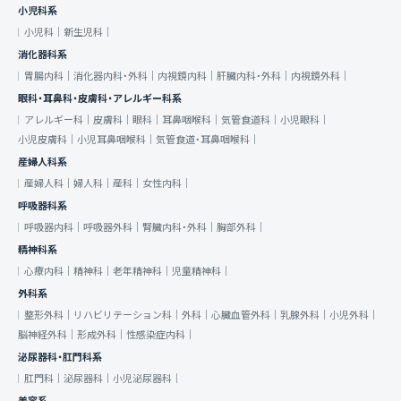
小児科系
小児科｜
新生児科｜
消化器科系
胃腸内科｜
消化器内科・外科｜
内視鏡内科｜
肝臓内科・外科｜
内視鏡外科｜
眼科・耳鼻科・皮膚科・アレルギー科系
アレルギー科｜
皮膚科｜
眼科｜
耳鼻咽喉科｜
気管食道科｜
小児眼科｜
小児皮膚科｜
小児耳鼻咽喉科｜
気管食道・耳鼻咽喉科｜
産婦人科系
産婦人科｜
婦人科｜
産科｜
女性内科｜
呼吸器科系
呼吸器内科｜
呼吸器外科｜
腎臓内科・外科｜
胸部外科｜
精神科系
心療内科｜
精神科｜
老年精神科｜
児童精神科｜
外科系
整形外科｜
リハビリテーション科｜
外科｜
心臓血管外科｜
乳腺外科｜
小児外科｜
脳神経外科｜
形成外科｜
性感染症内科｜
泌尿器科・肛門科系
肛門科｜
泌尿器科｜
小児泌尿器科｜