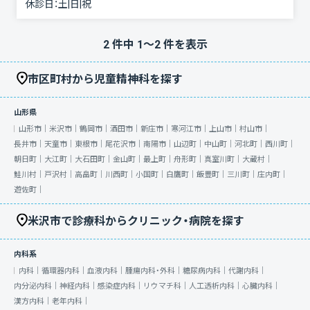
休診日：
土|日|祝
2
件中
1
〜
2
件を表示
市区町村から児童精神科を探す
山形県
山形市｜
米沢市｜
鶴岡市｜
酒田市｜
新庄市｜
寒河江市｜
上山市｜
村山市｜
長井市｜
天童市｜
東根市｜
尾花沢市｜
南陽市｜
山辺町｜
中山町｜
河北町｜
西川町｜
朝日町｜
大江町｜
大石田町｜
金山町｜
最上町｜
舟形町｜
真室川町｜
大蔵村｜
鮭川村｜
戸沢村｜
高畠町｜
川西町｜
小国町｜
白鷹町｜
飯豊町｜
三川町｜
庄内町｜
遊佐町｜
米沢市で診療科からクリニック・病院を探す
内科系
内科｜
循環器内科｜
血液内科｜
腫瘍内科・外科｜
糖尿病内科｜
代謝内科｜
内分泌内科｜
神経内科｜
感染症内科｜
リウマチ科｜
人工透析内科｜
心臓内科｜
漢方内科｜
老年内科｜