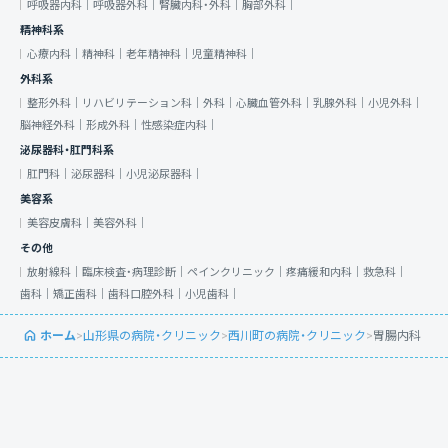
呼吸器内科｜
呼吸器外科｜
腎臓内科・外科｜
胸部外科｜
精神科系
心療内科｜
精神科｜
老年精神科｜
児童精神科｜
外科系
整形外科｜
リハビリテーション科｜
外科｜
心臓血管外科｜
乳腺外科｜
小児外科｜
脳神経外科｜
形成外科｜
性感染症内科｜
泌尿器科・肛門科系
肛門科｜
泌尿器科｜
小児泌尿器科｜
美容系
美容皮膚科｜
美容外科｜
その他
放射線科｜
臨床検査・病理診断｜
ペインクリニック｜
疼痛緩和内科｜
救急科｜
歯科｜
矯正歯科｜
歯科口腔外科｜
小児歯科｜
ホーム
>
山形県の病院・クリニック
>
西川町の病院・クリニック
>
胃腸内科