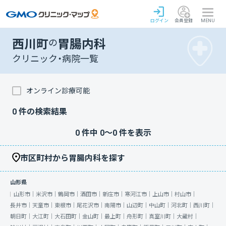
ログイン
会員登録
MENU
西川町
の
胃腸内科
クリニック・病院一覧
オンライン診療可能
0
件の検索結果
0
件中
0
〜
0
件を表示
市区町村から胃腸内科を探す
山形県
山形市｜
米沢市｜
鶴岡市｜
酒田市｜
新庄市｜
寒河江市｜
上山市｜
村山市｜
長井市｜
天童市｜
東根市｜
尾花沢市｜
南陽市｜
山辺町｜
中山町｜
河北町｜
西川町｜
朝日町｜
大江町｜
大石田町｜
金山町｜
最上町｜
舟形町｜
真室川町｜
大蔵村｜