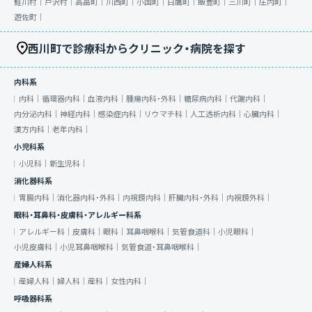
鮭川村｜
戸沢村｜
高畠町｜
川西町｜
小国町｜
白鷹町｜
飯豊町｜
三川町｜
庄内町｜
遊佐町｜
西川町で診療科からクリニック・病院を探す
内科系
内科｜
循環器内科｜
血液内科｜
腫瘍内科・外科｜
糖尿病内科｜
代謝内科｜
内分泌内科｜
神経内科｜
感染症内科｜
リウマチ科｜
人工透析内科｜
心臓内科｜
漢方内科｜
老年内科｜
小児科系
小児科｜
新生児科｜
消化器科系
胃腸内科｜
消化器内科・外科｜
内視鏡内科｜
肝臓内科・外科｜
内視鏡外科｜
眼科・耳鼻科・皮膚科・アレルギー科系
アレルギー科｜
皮膚科｜
眼科｜
耳鼻咽喉科｜
気管食道科｜
小児眼科｜
小児皮膚科｜
小児耳鼻咽喉科｜
気管食道・耳鼻咽喉科｜
産婦人科系
産婦人科｜
婦人科｜
産科｜
女性内科｜
呼吸器科系