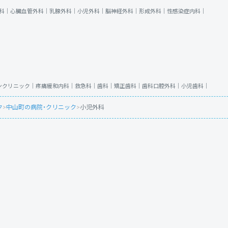
科｜
心臓血管外科｜
乳腺外科｜
小児外科｜
脳神経外科｜
形成外科｜
性感染症内科｜
ンクリニック｜
疼痛緩和内科｜
救急科｜
歯科｜
矯正歯科｜
歯科口腔外科｜
小児歯科｜
ク
>
中山町の病院・クリニック
>
小児外科