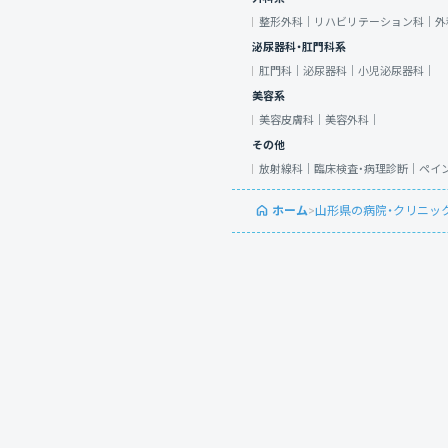
整形外科｜
リハビリテーション科｜
外
泌尿器科・肛門科系
肛門科｜
泌尿器科｜
小児泌尿器科｜
美容系
美容皮膚科｜
美容外科｜
その他
放射線科｜
臨床検査・病理診断｜
ペイ
ホーム
>
山形県の病院・クリニッ