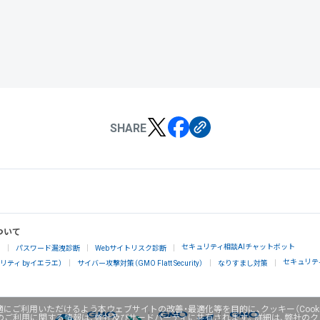
SHARE
ついて
セキュリティ相談AIチャットボット
」
パスワード漏洩診断
Webサイトリスク診断
セキュリテ
ティ byイエラエ）
サイバー攻撃対策（GMO Flatt Security）
なりすまし対策
にご利用いただけるよう本ウェブサイトの改善・最適化等を目的に、クッキー（Cook
のご利用に関する情報は、弊社及びサードパーティに共有されます。詳細は、弊社の