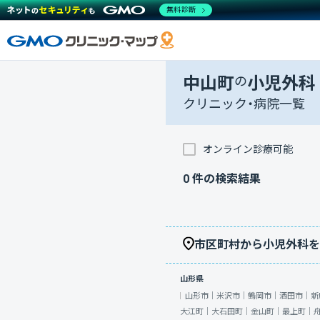
無料診断
中山町
の
小児外科
クリニック・病院一覧
オンライン診療可能
0
件の検索結果
市区町村から小児外科を
山形県
山形市｜
米沢市｜
鶴岡市｜
酒田市｜
新
大江町｜
大石田町｜
金山町｜
最上町｜