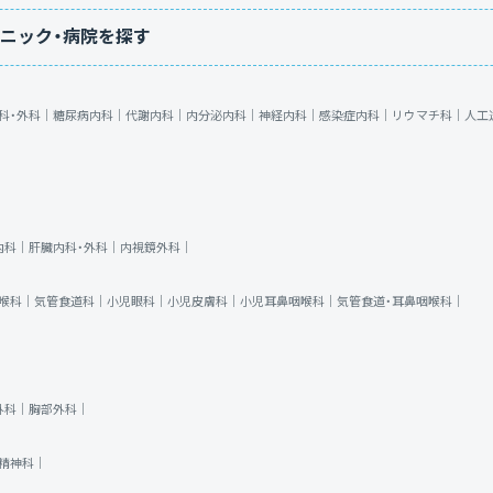
ニック・病院を探す
科・外科｜
糖尿病内科｜
代謝内科｜
内分泌内科｜
神経内科｜
感染症内科｜
リウマチ科｜
人工
内科｜
肝臓内科・外科｜
内視鏡外科｜
喉科｜
気管食道科｜
小児眼科｜
小児皮膚科｜
小児耳鼻咽喉科｜
気管食道・耳鼻咽喉科｜
外科｜
胸部外科｜
精神科｜