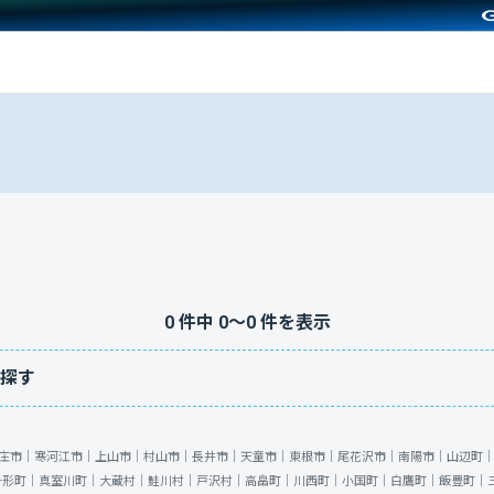
0
件中
0
〜
0
件を表示
探す
庄市｜
寒河江市｜
上山市｜
村山市｜
長井市｜
天童市｜
東根市｜
尾花沢市｜
南陽市｜
山辺町
舟形町｜
真室川町｜
大蔵村｜
鮭川村｜
戸沢村｜
高畠町｜
川西町｜
小国町｜
白鷹町｜
飯豊町｜