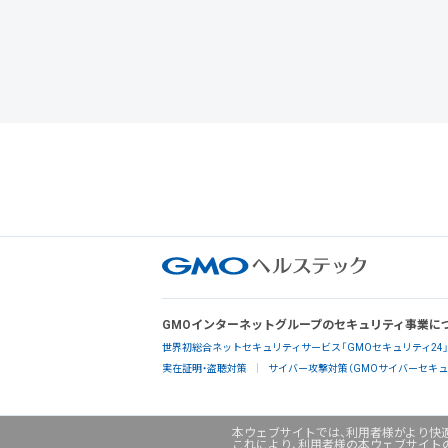
GMOインターネットグループのセキュリティ事業に
世界初総合ネットセキュリティサービス「GMOセキュリティ24
実在証明・盗聴対策
サイバー攻撃対策（GMOサイバーセキュリ
本ウェブサイトでは、利用者様がより快適
これにより、利用者様の本ウェブサイト