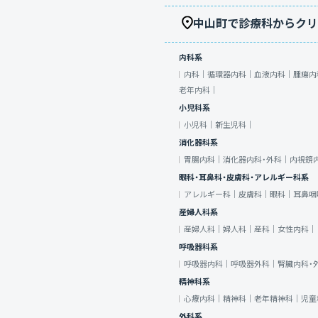
中山町で診療科からクリ
内科系
内科｜
循環器内科｜
血液内科｜
腫瘍内
老年内科｜
小児科系
小児科｜
新生児科｜
消化器科系
胃腸内科｜
消化器内科・外科｜
内視鏡
眼科・耳鼻科・皮膚科・アレルギー科系
アレルギー科｜
皮膚科｜
眼科｜
耳鼻咽
産婦人科系
産婦人科｜
婦人科｜
産科｜
女性内科｜
呼吸器科系
呼吸器内科｜
呼吸器外科｜
腎臓内科・
精神科系
心療内科｜
精神科｜
老年精神科｜
児童
外科系