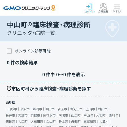
ログイン
会員登録
MENU
中山町
の
臨床検査・病理診断
クリニック・病院一覧
オンライン診療可能
0
件の検索結果
0
件中
0
〜
0
件を表示
市区町村から臨床検査・病理診断を探す
山形県
山形市｜
米沢市｜
鶴岡市｜
酒田市｜
新庄市｜
寒河江市｜
上山市｜
村山市｜
長井市｜
天童市｜
東根市｜
尾花沢市｜
南陽市｜
山辺町｜
中山町｜
河北町｜
西川町｜
朝日町｜
大江町｜
大石田町｜
金山町｜
最上町｜
舟形町｜
真室川町｜
大蔵村｜