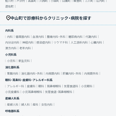
鮭川村｜
戸沢村｜
高畠町｜
川西町｜
小国町｜
白鷹町｜
飯豊町｜
三川町｜
庄内町｜
遊佐町｜
中山町で診療科からクリニック・病院を探す
内科系
内科｜
循環器内科｜
血液内科｜
腫瘍内科・外科｜
糖尿病内科｜
代謝内科｜
内分泌内科｜
神経内科｜
感染症内科｜
リウマチ科｜
人工透析内科｜
心臓内科｜
漢方内科｜
老年内科｜
小児科系
小児科｜
新生児科｜
消化器科系
胃腸内科｜
消化器内科・外科｜
内視鏡内科｜
肝臓内科・外科｜
内視鏡外科｜
眼科・耳鼻科・皮膚科・アレルギー科系
アレルギー科｜
皮膚科｜
眼科｜
耳鼻咽喉科｜
気管食道科｜
小児眼科｜
小児皮膚科｜
小児耳鼻咽喉科｜
気管食道・耳鼻咽喉科｜
産婦人科系
産婦人科｜
婦人科｜
産科｜
女性内科｜
呼吸器科系