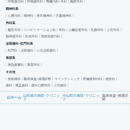
呼吸器内科｜
呼吸器外科｜
腎臓内科・外科｜
胸部外科｜
精神科系
心療内科｜
精神科｜
老年精神科｜
児童精神科｜
外科系
整形外科｜
リハビリテーション科｜
外科｜
心臓血管外科｜
乳腺外科｜
小児外科｜
脳神経外科｜
形成外科｜
性感染症内科｜
泌尿器科・肛門科系
肛門科｜
泌尿器科｜
小児泌尿器科｜
美容系
美容皮膚科｜
美容外科｜
その他
放射線科｜
臨床検査・病理診断｜
ペインクリニック｜
疼痛緩和内科｜
救急科｜
歯科｜
矯正歯科｜
歯科口腔外科｜
小児歯科｜
山形県の病院・クリニッ
中山町の病院・クリニッ
臨床検査・病理診
ホーム
>
>
>
ク
ク
断