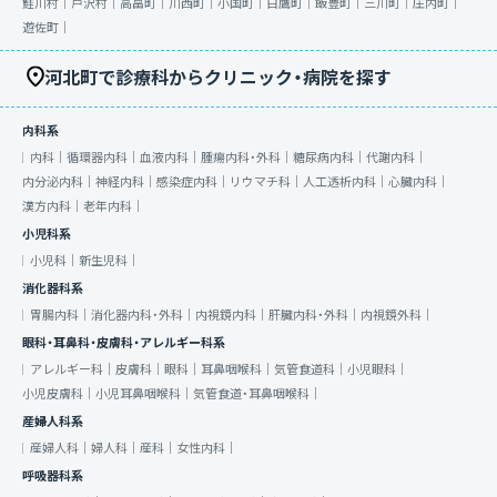
鮭川村｜
戸沢村｜
高畠町｜
川西町｜
小国町｜
白鷹町｜
飯豊町｜
三川町｜
庄内町｜
遊佐町｜
河北町で診療科からクリニック・病院を探す
内科系
内科｜
循環器内科｜
血液内科｜
腫瘍内科・外科｜
糖尿病内科｜
代謝内科｜
内分泌内科｜
神経内科｜
感染症内科｜
リウマチ科｜
人工透析内科｜
心臓内科｜
漢方内科｜
老年内科｜
小児科系
小児科｜
新生児科｜
消化器科系
胃腸内科｜
消化器内科・外科｜
内視鏡内科｜
肝臓内科・外科｜
内視鏡外科｜
眼科・耳鼻科・皮膚科・アレルギー科系
アレルギー科｜
皮膚科｜
眼科｜
耳鼻咽喉科｜
気管食道科｜
小児眼科｜
小児皮膚科｜
小児耳鼻咽喉科｜
気管食道・耳鼻咽喉科｜
産婦人科系
産婦人科｜
婦人科｜
産科｜
女性内科｜
呼吸器科系