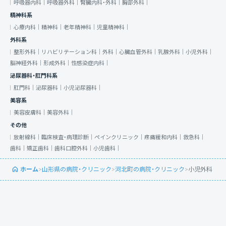
呼吸器内科｜
呼吸器外科｜
腎臓内科・外科｜
胸部外科｜
精神科系
心療内科｜
精神科｜
老年精神科｜
児童精神科｜
外科系
整形外科｜
リハビリテーション科｜
外科｜
心臓血管外科｜
乳腺外科｜
小児外科｜
脳神経外科｜
形成外科｜
性感染症内科｜
泌尿器科・肛門科系
肛門科｜
泌尿器科｜
小児泌尿器科｜
美容系
美容皮膚科｜
美容外科｜
その他
放射線科｜
臨床検査・病理診断｜
ペインクリニック｜
疼痛緩和内科｜
救急科｜
歯科｜
矯正歯科｜
歯科口腔外科｜
小児歯科｜
ホーム
>
山形県の病院・クリニック
>
河北町の病院・クリニック
>
小児外科