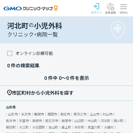
ログイン
会員登録
MENU
河北町
の
小児外科
クリニック・病院一覧
オンライン診療可能
0
件の検索結果
0
件中
0
〜
0
件を表示
市区町村から小児外科を探す
山形県
山形市｜
米沢市｜
鶴岡市｜
酒田市｜
新庄市｜
寒河江市｜
上山市｜
村山市｜
長井市｜
天童市｜
東根市｜
尾花沢市｜
南陽市｜
山辺町｜
中山町｜
河北町｜
西川町｜
朝日町｜
大江町｜
大石田町｜
金山町｜
最上町｜
舟形町｜
真室川町｜
大蔵村｜