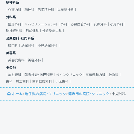
精神科系
心療内科｜
精神科｜
老年精神科｜
児童精神科｜
外科系
整形外科｜
リハビリテーション科｜
外科｜
心臓血管外科｜
乳腺外科｜
小児外科｜
脳神経外科｜
形成外科｜
性感染症内科｜
泌尿器科・肛門科系
肛門科｜
泌尿器科｜
小児泌尿器科｜
美容系
美容皮膚科｜
美容外科｜
その他
放射線科｜
臨床検査・病理診断｜
ペインクリニック｜
疼痛緩和内科｜
救急科｜
歯科｜
矯正歯科｜
歯科口腔外科｜
小児歯科｜
ホーム
>
岩手県の病院・クリニック
>
滝沢市の病院・クリニック
>
小児外科