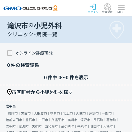
ログイン
会員登録
MENU
滝沢市
の
小児外科
クリニック・病院一覧
オンライン診療可能
0
件の検索結果
0
件中
0
〜
0
件を表示
市区町村から小児外科を探す
岩手県
盛岡市｜
宮古市｜
大船渡市｜
花巻市｜
北上市｜
久慈市｜
遠野市｜
一関市｜
陸前高田市｜
釜石市｜
二戸市｜
八幡平市｜
奥州市｜
滝沢市｜
雫石町｜
葛巻町｜
岩手町｜
紫波町｜
矢巾町｜
西和賀町｜
金ケ崎町｜
平泉町｜
住田町｜
大槌町｜