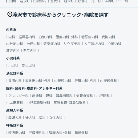
山田町｜
岩泉町｜
田野畑村｜
普代村｜
軽米町｜
野田村｜
九戸村｜
洋野町｜
一戸町｜
滝沢市で診療科からクリニック・病院を探す
内科系
内科｜
循環器内科｜
血液内科｜
腫瘍内科・外科｜
糖尿病内科｜
代謝内科｜
内分泌内科｜
神経内科｜
感染症内科｜
リウマチ科｜
人工透析内科｜
心臓内科｜
漢方内科｜
老年内科｜
小児科系
小児科｜
新生児科｜
消化器科系
胃腸内科｜
消化器内科・外科｜
内視鏡内科｜
肝臓内科・外科｜
内視鏡外科｜
眼科・耳鼻科・皮膚科・アレルギー科系
アレルギー科｜
皮膚科｜
眼科｜
耳鼻咽喉科｜
気管食道科｜
小児眼科｜
小児皮膚科｜
小児耳鼻咽喉科｜
気管食道・耳鼻咽喉科｜
産婦人科系
産婦人科｜
婦人科｜
産科｜
女性内科｜
呼吸器科系
呼吸器内科｜
呼吸器外科｜
腎臓内科・外科｜
胸部外科｜