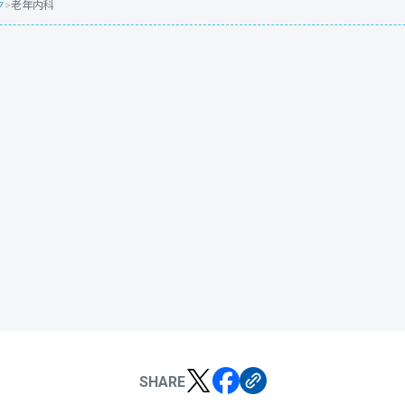
ク
>
老年内科
SHARE