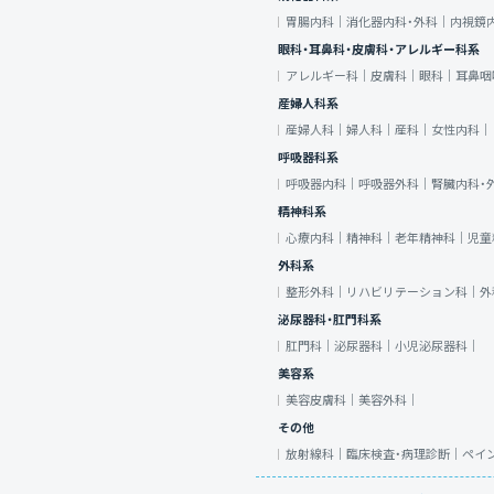
胃腸内科｜
消化器内科・外科｜
内視鏡
眼科・耳鼻科・皮膚科・アレルギー科系
アレルギー科｜
皮膚科｜
眼科｜
耳鼻咽
産婦人科系
産婦人科｜
婦人科｜
産科｜
女性内科｜
呼吸器科系
呼吸器内科｜
呼吸器外科｜
腎臓内科・
精神科系
心療内科｜
精神科｜
老年精神科｜
児童
外科系
整形外科｜
リハビリテーション科｜
外
泌尿器科・肛門科系
肛門科｜
泌尿器科｜
小児泌尿器科｜
美容系
美容皮膚科｜
美容外科｜
その他
放射線科｜
臨床検査・病理診断｜
ペイ