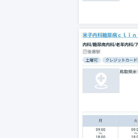
米子内科糖尿病ｃｌｉｎ
内科/糖尿病内科/老年内科/
後藤駅
土曜可
クレジットカード
鳥取県米
月
火
09:00
09:
〜
〜
18:00
18: