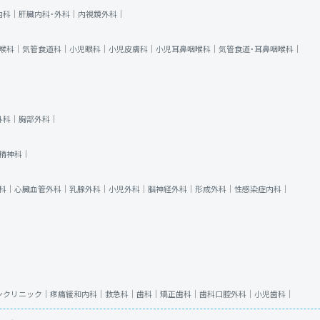
内科｜
肝臓内科・外科｜
内視鏡外科｜
喉科｜
気管食道科｜
小児眼科｜
小児皮膚科｜
小児耳鼻咽喉科｜
気管食道・耳鼻咽喉科｜
外科｜
胸部外科｜
精神科｜
科｜
心臓血管外科｜
乳腺外科｜
小児外科｜
脳神経外科｜
形成外科｜
性感染症内科｜
ンクリニック｜
疼痛緩和内科｜
救急科｜
歯科｜
矯正歯科｜
歯科口腔外科｜
小児歯科｜