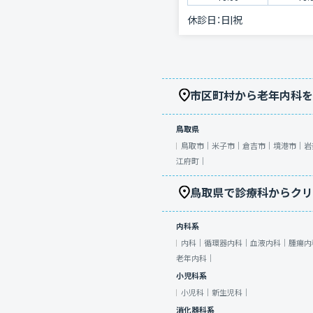
休診日：
日|祝
市区町村から老年内科を
鳥取県
鳥取市｜
米子市｜
倉吉市｜
境港市｜
岩
江府町｜
鳥取県で診療科からクリ
内科系
内科｜
循環器内科｜
血液内科｜
腫瘍内
老年内科｜
小児科系
小児科｜
新生児科｜
消化器科系