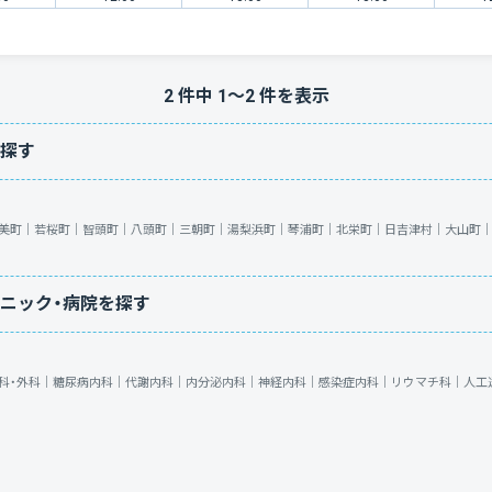
2
件中
1
〜
2
件を表示
探す
美町｜
若桜町｜
智頭町｜
八頭町｜
三朝町｜
湯梨浜町｜
琴浦町｜
北栄町｜
日吉津村｜
大山町
ニック・病院を探す
科・外科｜
糖尿病内科｜
代謝内科｜
内分泌内科｜
神経内科｜
感染症内科｜
リウマチ科｜
人工