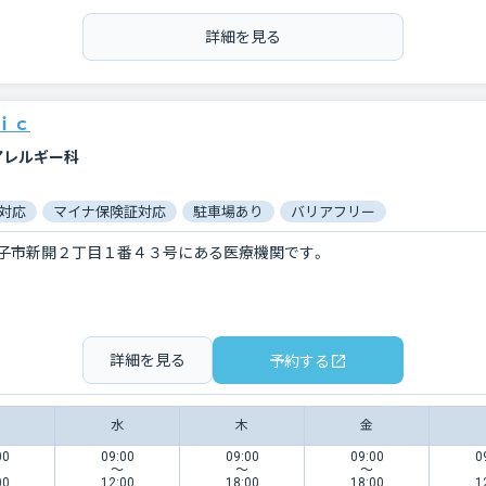
詳細を見る
ｉｃ
アレルギー科
対応
マイナ保険証対応
駐車場あり
バリアフリー
子市新開２丁目１番４３号にある医療機関です。
詳細を見る
予約する
水
木
金
00
09:00
09:00
09:00
0
〜
〜
〜
00
12:00
18:00
18:00
1