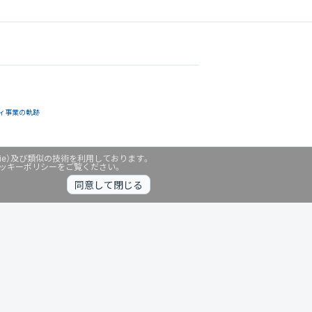
ィ事業の軌跡
ie）及び類似の技術を利用しております。
クッキーポリシーをご覧ください。
同意して閉じる
無料診断中