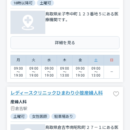
18時以降可
土曜可
鳥取県米子市中町１２３番地５にある医
療機関です。
詳細を見る
月
火
水
木
金
土
日
09:00
09:00
09:00
09:00
09:00
09:00
〜
〜
〜
〜
〜
〜
19:00
19:00
19:00
13:00
19:00
13:00
レディースクリニックひまわり小笹産婦人科
産婦人科
倉吉駅
土曜可
女性医師
駐車場あり
鳥取県倉吉市南昭和町２７－１にある医