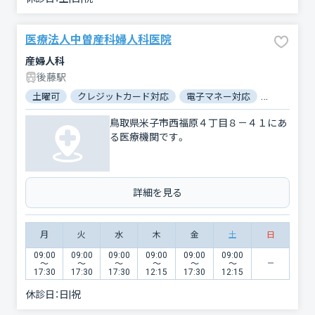
医療法人中曽産科婦人科医院
産婦人科
後藤駅
土曜可
クレジットカード対応
電子マネー対応
駐車場あり
鳥取県米子市西福原４丁目８－４１にあ
る医療機関です。
詳細を見る
月
火
水
木
金
土
日
09:00
09:00
09:00
09:00
09:00
09:00
〜
〜
〜
〜
〜
〜
17:30
17:30
17:30
12:15
17:30
12:15
休診日：
日|祝