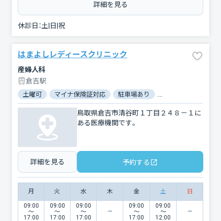
詳細を見る
休診日：
土|日|祝
はまよしレディースクリニック
産婦人科
倉吉駅
土曜可
マイナ保険証対応
駐車場あり
バリアフリー
鳥取県倉吉市清谷町１丁目２４８－１に
ある医療機関です。
詳細を見る
予約する
月
火
水
木
金
土
日
09:00
09:00
09:00
09:00
09:00
〜
〜
〜
〜
〜
17:00
17:00
17:00
17:00
12:00