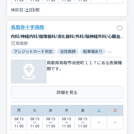
11:00
11:00
11:00
11:00
11:00
休診日：
土|日|祝
鳥取赤十字病院
内科/神経内科/循環器科/消化器科/外科/脳神経外科/心臓血管外科/整形外科/形成外科/小児科/産婦人科/眼科/耳鼻咽喉科/皮膚科/泌尿器科/精神科・神経科/歯科口腔外科/リウマチ科/リハビリテーション/放射線科/臨床検査・病理診断/救急科/麻酔科
鳥取駅
クレジットカード対応
女性医師
駐車場あり
バリアフリー
鳥取県鳥取市尚徳町１１７にある医療機
関です。
詳細を見る
月
火
水
木
金
土
日
08:15
08:15
08:15
08:15
08:15
〜
〜
〜
〜
〜
11:00
11:00
11:00
11:00
11:00