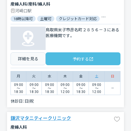
産婦人科/産科/婦人科
河崎口駅
18時以降可
土曜可
クレジットカード対応
電子マネー対応
鳥取県米子市彦名町２８５６－３にある
医療機関です。
詳細を見る
予約する
月
火
水
木
金
土
日
09:00
09:00
09:00
09:00
09:00
09:00
〜
〜
〜
〜
〜
〜
18:30
18:30
18:30
12:00
18:30
12:00
休診日：
日|祝
鎌沢マタニティークリニック
産婦人科