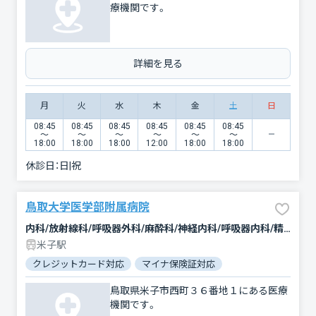
療機関です。
詳細を見る
月
火
水
木
金
土
日
08:45
08:45
08:45
08:45
08:45
08:45
〜
〜
〜
〜
〜
〜
18:00
18:00
18:00
12:00
18:00
18:00
休診日：
日|祝
鳥取大学医学部附属病院
内科/放射線科/呼吸器外科/麻酔科/神経内科/呼吸器内科/精神科・神経科/ペインクリニック/小児科/整形外科/リウマチ科/脳神経外科/形成外科/感染症内科/皮膚科/泌尿器科/心臓血管外科/臨床検査・病理診断/産婦人科/眼科/小児外科/耳鼻咽喉科/緩和ケア/歯科口腔外科/内分泌科/外科/その他/血液内科/腫瘍内科・外科/消化器科/腎臓内科・外科/リハビリテーション/救急科/循環器科/乳腺外科/アレルギー科
米子駅
クレジットカード対応
マイナ保険証対応
駐車場あり
バリ
鳥取県米子市西町３６番地１にある医療
機関です。