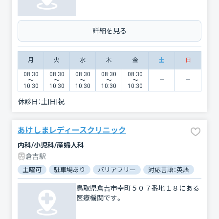
詳細を見る
月
火
水
木
金
土
日
08:30
08:30
08:30
08:30
08:30
〜
〜
〜
〜
〜
10:30
10:30
10:30
10:30
10:30
休診日：
土|日|祝
あけしまレディースクリニック
内科/小児科/産婦人科
倉吉駅
土曜可
駐車場あり
バリアフリー
対応言語：英語
鳥取県倉吉市幸町５０７番地１８にある
医療機関です。