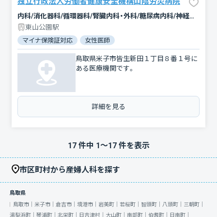
独立行政法人労働者健康安全機構山陰労災病院
内科/消化器科/循環器科/腎臓内科・外科/糖尿病内科/神経内科/小児科/整形外科/脳神経外科/心臓血管外科/産婦人科/泌尿器科/耳鼻咽喉科/皮膚科/眼科/リハビリテーション/放射線科/麻酔科/臨床検査・病理診断/歯科口腔外科
東山公園駅
マイナ保険証対応
女性医師
鳥取県米子市皆生新田１丁目８番１号に
ある医療機関です。
詳細を見る
17
件中
1
〜
17
件を表示
市区町村から産婦人科を探す
鳥取県
鳥取市｜
米子市｜
倉吉市｜
境港市｜
岩美町｜
若桜町｜
智頭町｜
八頭町｜
三朝町｜
湯梨浜町｜
琴浦町｜
北栄町｜
日吉津村｜
大山町｜
南部町｜
伯耆町｜
日南町｜