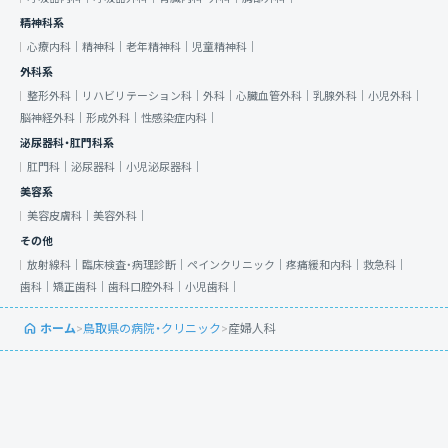
精神科系
心療内科｜
精神科｜
老年精神科｜
児童精神科｜
外科系
整形外科｜
リハビリテーション科｜
外科｜
心臓血管外科｜
乳腺外科｜
小児外科｜
脳神経外科｜
形成外科｜
性感染症内科｜
泌尿器科・肛門科系
肛門科｜
泌尿器科｜
小児泌尿器科｜
美容系
美容皮膚科｜
美容外科｜
その他
放射線科｜
臨床検査・病理診断｜
ペインクリニック｜
疼痛緩和内科｜
救急科｜
歯科｜
矯正歯科｜
歯科口腔外科｜
小児歯科｜
ホーム
>
鳥取県の病院・クリニック
>
産婦人科