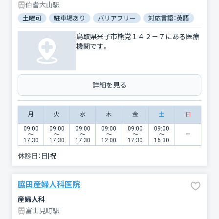
伯耆大山駅
土曜可
駐車場あり
バリアフリー
対応言語：英語
鳥取県米子市熊党１４２－７にある医療
機関です。
詳細を見る
月
火
水
木
金
土
日
09:00
09:00
09:00
09:00
09:00
09:00
〜
〜
〜
〜
〜
〜
17:30
17:30
17:30
12:00
17:30
16:30
休診日：
日|祝
脇田産婦人科医院
産婦人科
富士見町駅