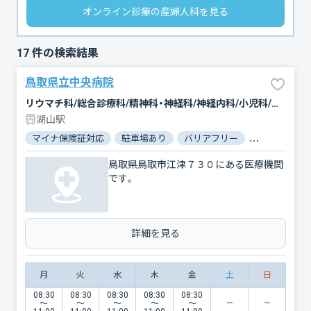
オンライン診療の産婦人科を見る
17
件の検索結果
鳥取県立中央病院
リウマチ科/総合診療科/精神科・神経科/神経内科/小児科/整形外科/糖尿病内科/形成外科/血液内科/脳神経外科/循環器科/小児外科/皮膚科/泌尿器科/産婦人科/眼科/耳鼻咽喉科/リハビリテーション/放射線科/緩和ケア/麻酔科/歯科口腔外科/呼吸器内科/消化器科/腎臓内科・外科/腫瘍内科・外科/救急科/臨床検査・病理診断/呼吸器外科/心臓血管外科/内科/内分泌科/外科/その他
湖山駅
マイナ保険証対応
駐車場あり
バリアフリー
電子処方箋対
鳥取県鳥取市江津７３０にある医療機関
です。
詳細を見る
月
火
水
木
金
土
日
08:30
08:30
08:30
08:30
08:30
〜
〜
〜
〜
〜