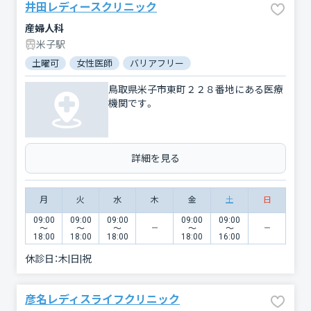
井田レディースクリニック
産婦人科
米子駅
土曜可
女性医師
バリアフリー
鳥取県米子市東町２２８番地にある医療
機関です。
詳細を見る
月
火
水
木
金
土
日
09:00
09:00
09:00
09:00
09:00
〜
〜
〜
〜
〜
18:00
18:00
18:00
18:00
16:00
休診日：
木|日|祝
彦名レディスライフクリニック