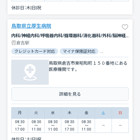
休診日：
木|日|祝
鳥取県立厚生病院
内科/神経内科/呼吸器内科/循環器科/消化器科/外科/脳神経外科/整形外科/小児科/産婦人科/眼科/耳鼻咽喉科/皮膚科/泌尿器科/精神科・神経科/放射線科
倉吉駅
クレジットカード対応
マイナ保険証対応
駐車場あり
バリ
鳥取県倉吉市東昭和町１５０番地にある
医療機関です。
詳細を見る
月
火
水
木
金
土
日
08:30
08:30
08:30
08:30
08:30
〜
〜
〜
〜
〜
17:00
11:00
11:00
17:00
11:00
休診日：
土|日|祝