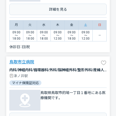
詳細を見る
月
火
水
木
金
土
日
09:00
09:00
09:00
09:00
09:00
09:00
〜
〜
〜
〜
〜
〜
18:00
18:00
18:00
12:00
18:00
12:00
休診日：
日|祝
鳥取市立病院
内科/神経内科/循環器科/外科/脳神経外科/整形外科/産婦人科/耳鼻咽喉科/小児科/眼科/皮膚科/泌尿器科/歯科/麻酔科/リハビリテーション/精神科・神経科/放射線科
津ノ井駅
マイナ保険証対応
鳥取県鳥取市的場一丁目１番地にある医
療機関です。