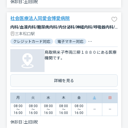
休診日：
土|日|祝
社会医療法人同愛会博愛病院
内科/血液内科/糖尿病内科/内分泌科/神経内科/呼吸器内科/循環器科/消化器科/人工透析/肝臓内科・外科/アレルギー科/外科/腎臓内科・外科/乳腺外科/肛門科/整形外科/産婦人科/眼科/皮膚科/泌尿器科/リハビリテーション/放射線科/臨床検査・病理診断/麻酔科
三本松口駅
クレジットカード対応
電子マネー対応
マイナ保険証対応
鳥取県米子市両三柳１８８０にある医療
機関です。
詳細を見る
月
火
水
木
金
土
日
08:00
08:00
08:00
08:00
08:00
〜
〜
〜
〜
〜
16:00
16:00
16:00
16:00
16:00
休診日：
土|日|祝