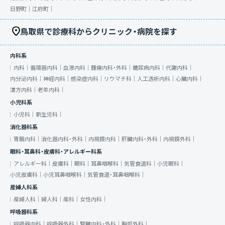
日野町｜
江府町｜
鳥取県で診療科からクリニック・病院を探す
内科系
内科｜
循環器内科｜
血液内科｜
腫瘍内科・外科｜
糖尿病内科｜
代謝内科｜
内分泌内科｜
神経内科｜
感染症内科｜
リウマチ科｜
人工透析内科｜
心臓内科｜
漢方内科｜
老年内科｜
小児科系
小児科｜
新生児科｜
消化器科系
胃腸内科｜
消化器内科・外科｜
内視鏡内科｜
肝臓内科・外科｜
内視鏡外科｜
眼科・耳鼻科・皮膚科・アレルギー科系
アレルギー科｜
皮膚科｜
眼科｜
耳鼻咽喉科｜
気管食道科｜
小児眼科｜
小児皮膚科｜
小児耳鼻咽喉科｜
気管食道・耳鼻咽喉科｜
産婦人科系
産婦人科｜
婦人科｜
産科｜
女性内科｜
呼吸器科系
呼吸器内科｜
呼吸器外科｜
腎臓内科・外科｜
胸部外科｜