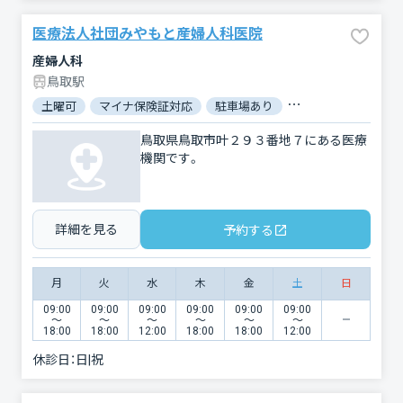
医療法人社団みやもと産婦人科医院
産婦人科
鳥取駅
土曜可
マイナ保険証対応
駐車場あり
バリアフリー
対
鳥取県鳥取市叶２９３番地７にある医療
機関です。
詳細を見る
予約する
月
火
水
木
金
土
日
09:00
09:00
09:00
09:00
09:00
09:00
〜
〜
〜
〜
〜
〜
18:00
18:00
12:00
18:00
18:00
12:00
休診日：
日|祝