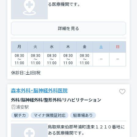
る医療機関です。
詳細を見る
月
火
水
木
金
土
日
08:30
08:30
08:30
08:30
08:30
〜
〜
〜
〜
〜
11:00
11:00
11:00
11:00
11:00
休診日：
土|日|祝
森本外科・脳神経外科医院
外科/脳神経外科/整形外科/リハビリテーション
浦安駅
駅チカ
マイナ保険証対応
駐車場あり
鳥取県東伯郡琴浦町逢束１２１０番地に
ある医療機関です。