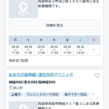
鳥取県米子市両三柳１８８０番地にある
医療機関です。
詳細を見る
月
火
水
木
金
土
日
08:30
08:30
08:30
08:30
08:30
08:30
〜
〜
〜
〜
〜
〜
17:30
17:30
17:30
17:30
17:30
13:00
休診日：
日|祝
おおたけ脳神経・漢方内科クリニック
神経内科/漢方内科/脳神経外科
湖山駅
土曜可
クレジットカード対応
電子マネー対応
マイナ保険
鳥取県鳥取市晩稲４３７番３にある医療
機関です。