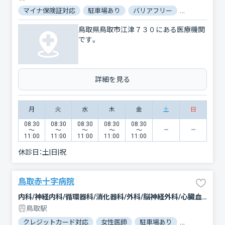
マイナ保険証対応
駐車場あり
バリアフリー
電子処方箋対
鳥取県鳥取市江津７３０にある医療機関
です。
詳細を見る
月
火
水
木
金
土
日
08:30
08:30
08:30
08:30
08:30
〜
〜
〜
〜
〜
11:00
11:00
11:00
11:00
11:00
休診日：
土|日|祝
鳥取赤十字病院
内科/神経内科/循環器科/消化器科/外科/脳神経外科/心臓血管外科/整形外科/形成外科/小児科/産婦人科/眼科/耳鼻咽喉科/皮膚科/泌尿器科/精神科・神経科/歯科口腔外科/リウマチ科/リハビリテーション/放射線科/臨床検査・病理診断/救急科/麻酔科
鳥取駅
クレジットカード対応
女性医師
駐車場あり
バリアフリー