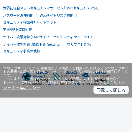
世界初総合ネットセキュリティサービス「GMOセキュリティ24」
パスワード漏洩診断
Webサイトリスク診断
セキュリティ相談AIチャットボット
実在証明・盗聴対策
サイバー攻撃対策（GMOサイバーセキュリティ byイエラエ）
サイバー攻撃対策（GMO Flatt Security）
なりすまし対策
セキュリティ事業の軌跡
本ウェブサイトでは、利用者様がより快適にご利用いただけるよう本ウェブサイ
トの改善・最適化等を目的に、クッキー（Cookie）及び類似の技術を利用しており
ます。
これにより、利用者様の本ウェブサイトのご利用に関する情報は、弊社及びサー
ドパーティに共有されます。詳細は、弊社のクッキーポリシーをご覧ください。
クッキー等ポリシー
同意して閉じる
無料診断