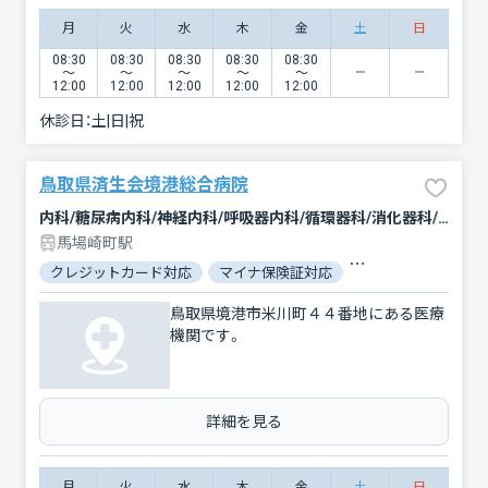
月
火
水
木
金
土
日
08:30
08:30
08:30
08:30
08:30
〜
〜
〜
〜
〜
12:00
12:00
12:00
12:00
12:00
休診日：
土|日|祝
鳥取県済生会境港総合病院
内科/糖尿病内科/神経内科/呼吸器内科/循環器科/消化器科/外科/脳神経外科/整形外科/形成外科/小児科/婦人科/眼科/耳鼻咽喉科/泌尿器科/精神科・神経科/放射線科/麻酔科
馬場崎町駅
クレジットカード対応
マイナ保険証対応
駐車場あり
バリ
鳥取県境港市米川町４４番地にある医療
機関です。
詳細を見る
月
火
水
木
金
土
日