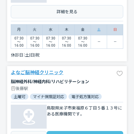
詳細を見る
月
火
水
木
金
土
日
07:30
07:30
07:30
07:30
07:30
〜
〜
〜
〜
〜
16:00
16:00
16:00
16:00
16:00
休診日：
土|日|祝
よなご脳神経クリニック
脳神経外科/神経内科/リハビリテーション
後藤駅
土曜可
マイナ保険証対応
電子処方箋対応
鳥取県米子市東福原６丁目５番１３号に
ある医療機関です。