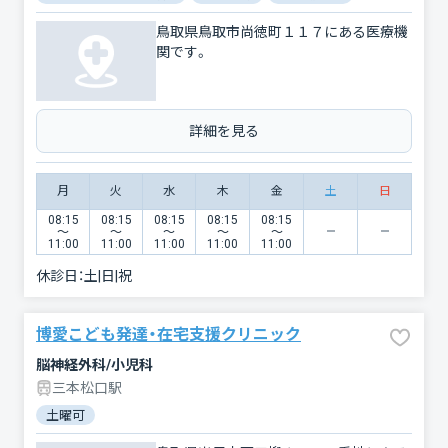
鳥取県鳥取市尚徳町１１７にある医療機
関です。
詳細を見る
月
火
水
木
金
土
日
08:15
08:15
08:15
08:15
08:15
〜
〜
〜
〜
〜
11:00
11:00
11:00
11:00
11:00
休診日：
土|日|祝
博愛こども発達・在宅支援クリニック
脳神経外科/小児科
三本松口駅
土曜可