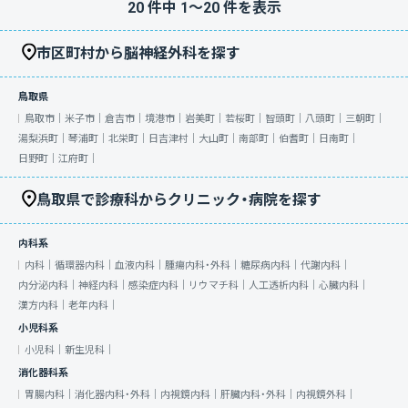
20
件中
1
〜
20
件を表示
市区町村から脳神経外科を探す
鳥取県
鳥取市｜
米子市｜
倉吉市｜
境港市｜
岩美町｜
若桜町｜
智頭町｜
八頭町｜
三朝町｜
湯梨浜町｜
琴浦町｜
北栄町｜
日吉津村｜
大山町｜
南部町｜
伯耆町｜
日南町｜
日野町｜
江府町｜
鳥取県で診療科からクリニック・病院を探す
内科系
内科｜
循環器内科｜
血液内科｜
腫瘍内科・外科｜
糖尿病内科｜
代謝内科｜
内分泌内科｜
神経内科｜
感染症内科｜
リウマチ科｜
人工透析内科｜
心臓内科｜
漢方内科｜
老年内科｜
小児科系
小児科｜
新生児科｜
消化器科系
胃腸内科｜
消化器内科・外科｜
内視鏡内科｜
肝臓内科・外科｜
内視鏡外科｜