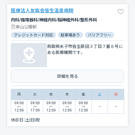
医療法人友紘会皆生温泉病院
内科/循環器科/神経内科/脳神経外科/整形外科
東山公園駅
クレジットカード対応
駐車場あり
バリアフリー
鳥取県米子市皆生新田３丁目７番８号に
ある医療機関です。
詳細を見る
月
火
水
木
金
土
日
09:00
09:00
09:00
09:00
09:00
〜
〜
〜
〜
〜
12:00
17:00
12:00
12:00
12:00
休診日：
土|日|祝