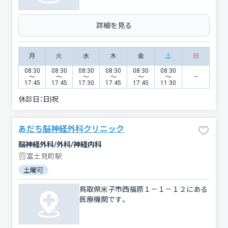
詳細を見る
月
火
水
木
金
土
日
08:30
08:30
08:30
08:30
08:30
08:30
〜
〜
〜
〜
〜
〜
17:45
17:45
17:30
17:45
17:45
11:30
休診日：
日|祝
あだち脳神経外科クリニック
脳神経外科/外科/神経内科
富士見町駅
土曜可
鳥取県米子市西福原１－１－１２にある
医療機関です。