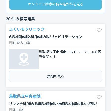
オンライン診療の脳神経外科を見る
20
件の検索結果
ふくいちクリニック
内科/脳神経外科/神経内科/リハビリテーション
伯耆大山駅
鳥取県米子市福市１６６８－７にある医
療機関です。
詳細を見る
鳥取県立中央病院
リウマチ科/総合診療科/精神科・神経科/神経内科/小児科/整形外科/糖尿病内科/形成外科/血液内科/脳神経外科/循環器科/小児外科/皮膚科/泌尿器科/産婦人科/眼科/耳鼻咽喉科/リハビリテーション/放射線科/緩和ケア/麻酔科/歯科口腔外科/呼吸器内科/消化器科/腎臓内科・外科/腫瘍内科・外科/救急科/臨床検査・病理診断/呼吸器外科/心臓血管外科/内科/内分泌科/外科/その他
湖山駅