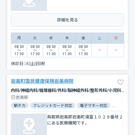
詳細を見る
月
火
水
木
金
土
日
08:30
08:30
08:30
08:30
08:30
〜
〜
〜
〜
〜
17:30
17:30
11:30
11:30
17:30
休診日：
火|土|日|祝
岩美町国民健康保険岩美病院
内科/神経内科/循環器科/外科/脳神経外科/整形外科/小児科/眼科/耳鼻咽喉科/皮膚科/泌尿器科/精神科・神経科/歯科/歯科口腔外科/リハビリテーション/放射線科
岩美駅
駅チカ
クレジットカード対応
電子マネー対応
マイナ保険
鳥取県岩美郡岩美町浦富１０２９番地２
にある医療機関です。