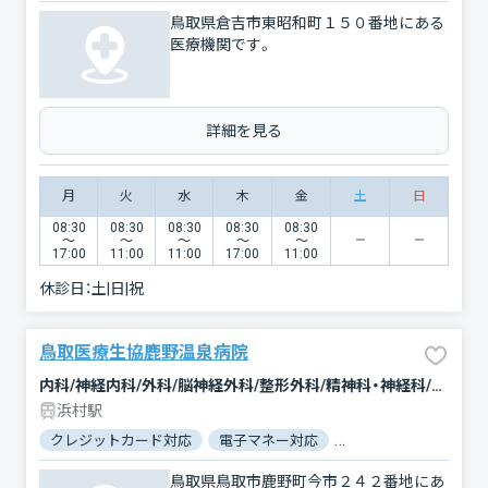
鳥取県倉吉市東昭和町１５０番地にある
医療機関です。
詳細を見る
月
火
水
木
金
土
日
08:30
08:30
08:30
08:30
08:30
〜
〜
〜
〜
〜
17:00
11:00
11:00
17:00
11:00
休診日：
土|日|祝
鳥取医療生協鹿野温泉病院
内科/神経内科/外科/脳神経外科/整形外科/精神科・神経科/リハビリテーション
浜村駅
クレジットカード対応
電子マネー対応
マイナ保険証対応
鳥取県鳥取市鹿野町今市２４２番地にあ