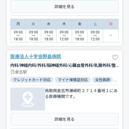
詳細を見る
月
火
水
木
金
土
日
09:00
09:00
09:00
09:00
09:00
09:00
〜
〜
〜
〜
〜
〜
18:00
18:00
18:00
12:00
18:00
12:00
医療法人十字会野島病院
内科/神経内科/外科/脳神経外科/心臓血管外科/乳腺外科/整形外科/形成外科/消化器科/肛門科/婦人科/眼科/耳鼻咽喉科/泌尿器科/精神科・神経科/心療内科/リハビリテーション/放射線科/麻酔科
倉吉駅
クレジットカード対応
マイナ保険証対応
女性医師
駐車場
鳥取県倉吉市瀬崎町２７１４番地１にあ
る医療機関です。
詳細を見る