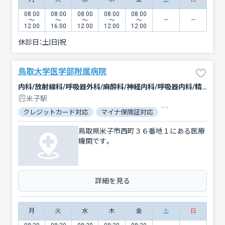
08:00
08:00
08:00
08:00
08:00
〜
〜
〜
〜
〜
12:00
16:00
12:00
12:00
12:00
休診日：
土|日|祝
鳥取大学医学部附属病院
内科/放射線科/呼吸器外科/麻酔科/神経内科/呼吸器内科/精神科・神経科/ペインクリニック/小児科/整形外科/リウマチ科/脳神経外科/形成外科/感染症内科/皮膚科/泌尿器科/心臓血管外科/臨床検査・病理診断/産婦人科/眼科/小児外科/耳鼻咽喉科/緩和ケア/歯科口腔外科/内分泌科/外科/その他/血液内科/腫瘍内科・外科/消化器科/腎臓内科・外科/リハビリテーション/救急科/循環器科/乳腺外科/アレルギー科
米子駅
クレジットカード対応
マイナ保険証対応
駐車場あり
バリ
鳥取県米子市西町３６番地１にある医療
機関です。
詳細を見る
月
火
水
木
金
土
日