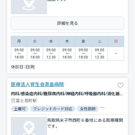
詳細を見る
月
火
水
木
金
土
日
09:00
09:00
09:00
09:00
09:00
09:00
〜
〜
〜
〜
〜
〜
18:00
18:00
12:30
18:00
18:00
12:30
休診日：
日|祝
医療法人育生会高島病院
内科/感染症内科/糖尿病内科/神経内科/呼吸器内科/消化器科/胃腸科/その他/外科/脳神経外科/呼吸器外科/肛門科/整形外科/皮膚科/リハビリテーション/救急科/麻酔科
富士見町駅
土曜可
クレジットカード対応
女性医師
駐車場あり
バ
鳥取県米子市西町６番地にある医療機関
です。