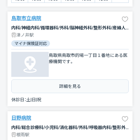
鳥取市立病院
内科/神経内科/循環器科/外科/脳神経外科/整形外科/産婦人科/耳鼻咽喉科/小児科/眼科/皮膚科/泌尿器科/歯科/麻酔科/リハビリテーション/精神科・神経科/放射線科
津ノ井駅
マイナ保険証対応
鳥取県鳥取市的場一丁目１番地にある医
療機関です。
詳細を見る
休診日：
土|日|祝
日野病院
内科/総合診療科/小児科/消化器科/外科/呼吸器内科/整形外科/皮膚科/泌尿器科/糖尿病内科/血液内科/眼科/耳鼻咽喉科/リハビリテーション/呼吸器科/心療内科/神経内科/循環器科/心臓血管外科/人工透析/脳神経外科/婦人科
根雨駅