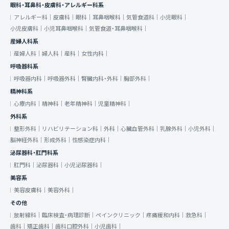
眼科・耳鼻科・皮膚科・アレルギー科系
アレルギー科｜
皮膚科｜
眼科｜
耳鼻咽喉科｜
気管食道科｜
小児眼科｜
小児皮膚科｜
小児耳鼻咽喉科｜
気管食道・耳鼻咽喉科｜
産婦人科系
産婦人科｜
婦人科｜
産科｜
女性内科｜
呼吸器科系
呼吸器内科｜
呼吸器外科｜
腎臓内科・外科｜
胸部外科｜
精神科系
心療内科｜
精神科｜
老年精神科｜
児童精神科｜
外科系
整形外科｜
リハビリテーション科｜
外科｜
心臓血管外科｜
乳腺外科｜
小児外科｜
脳神経外科｜
形成外科｜
性感染症内科｜
泌尿器科・肛門科系
肛門科｜
泌尿器科｜
小児泌尿器科｜
美容系
美容皮膚科｜
美容外科｜
その他
放射線科｜
臨床検査・病理診断｜
ペインクリニック｜
疼痛緩和内科｜
救急科｜
歯科｜
矯正歯科｜
歯科口腔外科｜
小児歯科｜