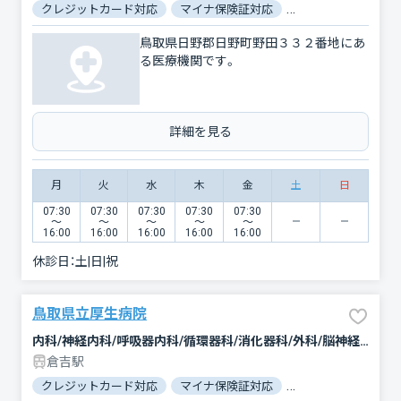
クレジットカード対応
マイナ保険証対応
駐車場あり
バリ
鳥取県日野郡日野町野田３３２番地にあ
る医療機関です。
詳細を見る
月
火
水
木
金
土
日
07:30
07:30
07:30
07:30
07:30
〜
〜
〜
〜
〜
16:00
16:00
16:00
16:00
16:00
休診日：
土|日|祝
鳥取県立厚生病院
内科/神経内科/呼吸器内科/循環器科/消化器科/外科/脳神経外科/整形外科/小児科/産婦人科/眼科/耳鼻咽喉科/皮膚科/泌尿器科/精神科・神経科/放射線科
倉吉駅
クレジットカード対応
マイナ保険証対応
駐車場あり
バリ