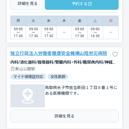
詳細を見る
予約する
月
火
水
木
金
土
日
09:00
09:00
09:00
09:00
09:00
〜
〜
〜
〜
〜
17:30
17:30
17:30
17:30
16:30
独立行政法人労働者健康安全機構山陰労災病院
内科/消化器科/循環器科/腎臓内科・外科/糖尿病内科/神経内科/小児科/整形外科/脳神経外科/心臓血管外科/産婦人科/泌尿器科/耳鼻咽喉科/皮膚科/眼科/リハビリテーション/放射線科/麻酔科/臨床検査・病理診断/歯科口腔外科
東山公園駅
マイナ保険証対応
女性医師
鳥取県米子市皆生新田１丁目８番１号に
ある医療機関です。
詳細を見る