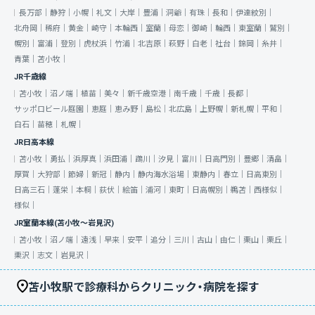
長万部｜
静狩｜
小幌｜
礼文｜
大岸｜
豊浦｜
洞爺｜
有珠｜
長和｜
伊達紋別｜
北舟岡｜
稀府｜
黄金｜
崎守｜
本輪西｜
室蘭｜
母恋｜
御崎｜
輪西｜
東室蘭｜
鷲別｜
幌別｜
富浦｜
登別｜
虎杖浜｜
竹浦｜
北吉原｜
萩野｜
白老｜
社台｜
錦岡｜
糸井｜
青葉｜
苫小牧｜
JR千歳線
苫小牧｜
沼ノ端｜
植苗｜
美々｜
新千歳空港｜
南千歳｜
千歳｜
長都｜
サッポロビール庭園｜
恵庭｜
恵み野｜
島松｜
北広島｜
上野幌｜
新札幌｜
平和｜
白石｜
苗穂｜
札幌｜
JR日高本線
苫小牧｜
勇払｜
浜厚真｜
浜田浦｜
鵡川｜
汐見｜
富川｜
日高門別｜
豊郷｜
清畠｜
厚賀｜
大狩部｜
節婦｜
新冠｜
静内｜
静内海水浴場｜
東静内｜
春立｜
日高東別｜
日高三石｜
蓬栄｜
本桐｜
荻伏｜
絵笛｜
浦河｜
東町｜
日高幌別｜
鵜苫｜
西様似｜
様似｜
JR室蘭本線(苫小牧～岩見沢)
苫小牧｜
沼ノ端｜
遠浅｜
早来｜
安平｜
追分｜
三川｜
古山｜
由仁｜
栗山｜
栗丘｜
栗沢｜
志文｜
岩見沢｜
苫小牧駅で診療科からクリニック・病院を探す