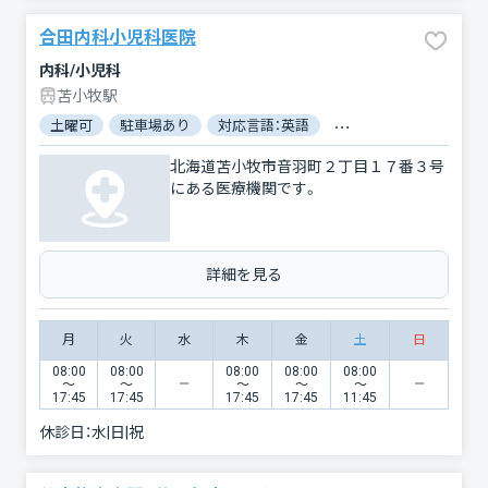
合田内科小児科医院
内科/小児科
苫小牧駅
土曜可
駐車場あり
対応言語：英語
電子処方箋対応
北海道苫小牧市音羽町２丁目１７番３号
にある医療機関です。
詳細を見る
月
火
水
木
金
土
日
08:00
08:00
08:00
08:00
08:00
〜
〜
〜
〜
〜
17:45
17:45
17:45
17:45
11:45
休診日：
水|日|祝