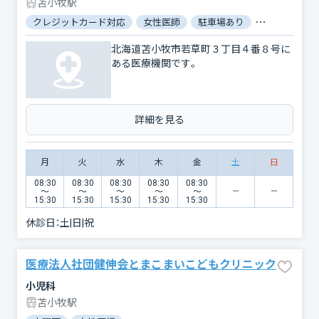
苫小牧駅
クレジットカード対応
女性医師
駐車場あり
バリアフリー
北海道苫小牧市若草町３丁目４番８号に
ある医療機関です。
詳細を見る
月
火
水
木
金
土
日
08:30
08:30
08:30
08:30
08:30
〜
〜
〜
〜
〜
15:30
15:30
15:30
15:30
15:30
休診日：
土|日|祝
医療法人社団健伸会とまこまいこどもクリニック
小児科
苫小牧駅