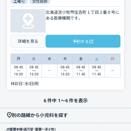
土曜可
女性医師
北海道苫小牧市住吉町１丁目２番８号に
ある医療機関です。
詳細を見る
予約する
月
火
水
木
金
土
日
08:45
08:45
08:45
08:45
08:45
〜
〜
〜
〜
〜
16:00
16:00
16:00
11:45
11:45
休診日：
水|日|祝
6
件中
1
〜
6
件を表示
別の路線から小児科を探す
JR室蘭本線(長万部・室蘭～苫小牧)