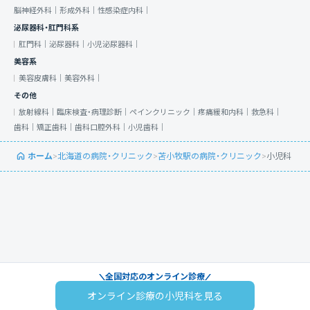
脳神経外科｜
形成外科｜
性感染症内科｜
泌尿器科・肛門科系
肛門科｜
泌尿器科｜
小児泌尿器科｜
美容系
美容皮膚科｜
美容外科｜
その他
放射線科｜
臨床検査・病理診断｜
ペインクリニック｜
疼痛緩和内科｜
救急科｜
歯科｜
矯正歯科｜
歯科口腔外科｜
小児歯科｜
ホーム
>
北海道の病院・クリニック
>
苫小牧駅の病院・クリニック
>
小児科
全国対応のオンライン診療
オンライン診療の小児科を見る