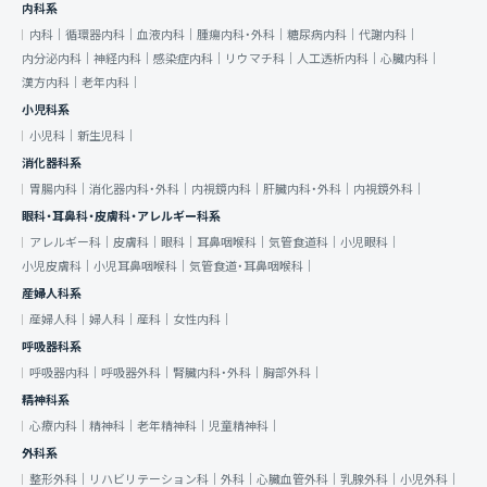
内科系
内科｜
循環器内科｜
血液内科｜
腫瘍内科・外科｜
糖尿病内科｜
代謝内科｜
内分泌内科｜
神経内科｜
感染症内科｜
リウマチ科｜
人工透析内科｜
心臓内科｜
漢方内科｜
老年内科｜
小児科系
小児科｜
新生児科｜
消化器科系
胃腸内科｜
消化器内科・外科｜
内視鏡内科｜
肝臓内科・外科｜
内視鏡外科｜
眼科・耳鼻科・皮膚科・アレルギー科系
アレルギー科｜
皮膚科｜
眼科｜
耳鼻咽喉科｜
気管食道科｜
小児眼科｜
小児皮膚科｜
小児耳鼻咽喉科｜
気管食道・耳鼻咽喉科｜
産婦人科系
産婦人科｜
婦人科｜
産科｜
女性内科｜
呼吸器科系
呼吸器内科｜
呼吸器外科｜
腎臓内科・外科｜
胸部外科｜
精神科系
心療内科｜
精神科｜
老年精神科｜
児童精神科｜
外科系
整形外科｜
リハビリテーション科｜
外科｜
心臓血管外科｜
乳腺外科｜
小児外科｜