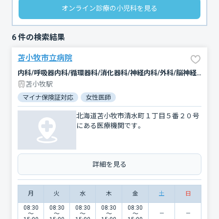
オンライン診療の小児科を見る
6
件の検索結果
苫小牧市立病院
内科/呼吸器内科/循環器科/消化器科/神経内科/外科/脳神経外科/整形外科/形成外科/小児科/新生児科/産婦人科/眼科/耳鼻咽喉科/皮膚科/泌尿器科/歯科/歯科口腔外科/リハビリテーション/放射線科/臨床検査・病理診断/麻酔科
苫小牧駅
マイナ保険証対応
女性医師
北海道苫小牧市清水町１丁目５番２０号
にある医療機関です。
詳細を見る
月
火
水
木
金
土
日
08:30
08:30
08:30
08:30
08:30
〜
〜
〜
〜
〜