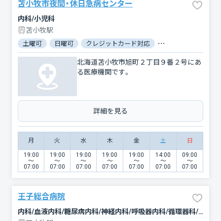
苫小牧市夜間・休日急病センター
内科/小児科
苫小牧駅
土曜可
日曜可
クレジットカード対応
電子マネー対応
北海道苫小牧市旭町２丁目９番２号にあ
る医療機関です。
詳細を見る
月
火
水
木
金
土
日
19:00
19:00
19:00
19:00
19:00
14:00
09:00
〜
〜
〜
〜
〜
〜
〜
07:00
07:00
07:00
07:00
07:00
07:00
07:00
王子総合病院
内科/血液内科/糖尿病内科/神経内科/呼吸器内科/循環器科/消化器科/外科/脳神経外科/呼吸器外科/心臓血管外科/乳腺外科/整形外科/小児科/産婦人科/眼科/耳鼻咽喉科/皮膚科/泌尿器科/精神科・神経科/歯科/歯科口腔外科/放射線科/臨床検査・病理診断/麻酔科