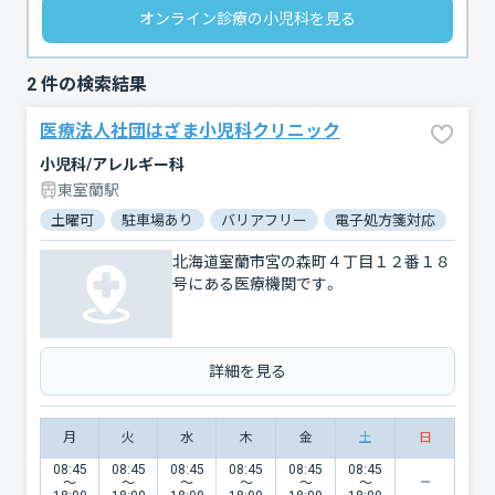
オンライン診療の小児科を見る
2
件の検索結果
医療法人社団はざま小児科クリニック
小児科/アレルギー科
東室蘭駅
土曜可
駐車場あり
バリアフリー
電子処方箋対応
北海道室蘭市宮の森町４丁目１２番１８
号にある医療機関です。
詳細を見る
月
火
水
木
金
土
日
08:45
08:45
08:45
08:45
08:45
08:45
〜
〜
〜
〜
〜
〜