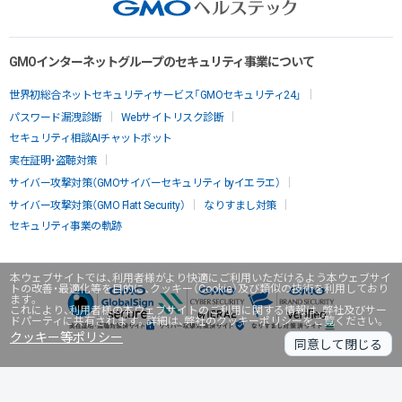
GMOインターネットグループのセキュリティ事業について
世界初総合ネットセキュリティサービス「GMOセキュリティ24」
パスワード漏洩診断
Webサイトリスク診断
セキュリティ相談AIチャットボット
実在証明・盗聴対策
サイバー攻撃対策（GMOサイバーセキュリティ byイエラエ）
サイバー攻撃対策（GMO Flatt Security）
なりすまし対策
セキュリティ事業の軌跡
本ウェブサイトでは、利用者様がより快適にご利用いただけるよう本ウェブサイ
トの改善・最適化等を目的に、クッキー（Cookie）及び類似の技術を利用しており
ます。
これにより、利用者様の本ウェブサイトのご利用に関する情報は、弊社及びサー
ドパーティに共有されます。詳細は、弊社のクッキーポリシーをご覧ください。
クッキー等ポリシー
同意して閉じる