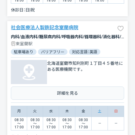
18:00
18:00
18:00
18:00
18:00
18:00
休診日：
日|祝
社会医療法人製鉄記念室蘭病院
内科/血液内科/糖尿病内科/呼吸器内科/循環器科/消化器科/腎臓内科・外科/腫瘍内科・外科/外科/脳神経外科/呼吸器外科/心臓血管外科/乳腺外科/整形外科/小児科/産婦人科/眼科/耳鼻咽喉科/皮膚科/泌尿器科/精神科・神経科/リハビリテーション/放射線科/臨床検査・病理診断/救急科/麻酔科
東室蘭駅
駐車場あり
バリアフリー
対応言語：英語
北海道室蘭市知利別町１丁目４５番地に
ある医療機関です。
詳細を見る
月
火
水
木
金
土
日
08:30
08:30
08:30
08:30
08:30
〜
〜
〜
〜
〜
17:00
17:00
17:00
17:00
17:00