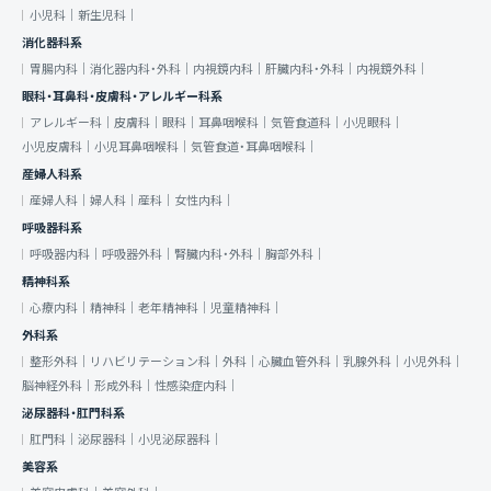
小児科｜
新生児科｜
消化器科系
胃腸内科｜
消化器内科・外科｜
内視鏡内科｜
肝臓内科・外科｜
内視鏡外科｜
眼科・耳鼻科・皮膚科・アレルギー科系
アレルギー科｜
皮膚科｜
眼科｜
耳鼻咽喉科｜
気管食道科｜
小児眼科｜
小児皮膚科｜
小児耳鼻咽喉科｜
気管食道・耳鼻咽喉科｜
産婦人科系
産婦人科｜
婦人科｜
産科｜
女性内科｜
呼吸器科系
呼吸器内科｜
呼吸器外科｜
腎臓内科・外科｜
胸部外科｜
精神科系
心療内科｜
精神科｜
老年精神科｜
児童精神科｜
外科系
整形外科｜
リハビリテーション科｜
外科｜
心臓血管外科｜
乳腺外科｜
小児外科｜
脳神経外科｜
形成外科｜
性感染症内科｜
泌尿器科・肛門科系
肛門科｜
泌尿器科｜
小児泌尿器科｜
美容系