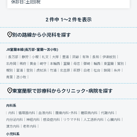
休診日：
土|日|祝
2
件中
1
〜
2
件を表示
別の路線から小児科を探す
JR室蘭本線(長万部・室蘭～苫小牧)
長万部｜
静狩｜
小幌｜
礼文｜
大岸｜
豊浦｜
洞爺｜
有珠｜
長和｜
伊達紋別｜
北舟岡｜
稀府｜
黄金｜
崎守｜
本輪西｜
室蘭｜
母恋｜
御崎｜
輪西｜
東室蘭｜
鷲別｜
幌別｜
富浦｜
登別｜
虎杖浜｜
竹浦｜
北吉原｜
萩野｜
白老｜
社台｜
錦岡｜
糸井｜
青葉｜
苫小牧｜
東室蘭駅で診療科からクリニック・病院を探す
内科系
内科｜
循環器内科｜
血液内科｜
腫瘍内科・外科｜
糖尿病内科｜
代謝内科｜
内分泌内科｜
神経内科｜
感染症内科｜
リウマチ科｜
人工透析内科｜
心臓内科｜
漢方内科｜
老年内科｜
小児科系