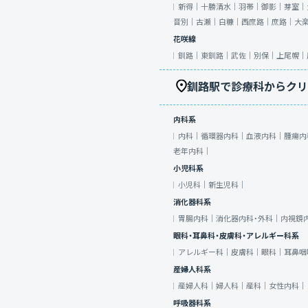
新得｜
十勝清水｜
羽帯｜
御影｜
芽室｜
音別｜
古瀬｜
白糠｜
西庶路｜
庶路｜
大
花咲線
釧路｜
東釧路｜
武佐｜
別保｜
上尾幌｜
釧路駅で診療科からクリ
内科系
内科｜
循環器内科｜
血液内科｜
腫瘍内
老年内科｜
小児科系
小児科｜
新生児科｜
消化器科系
胃腸内科｜
消化器内科・外科｜
内視鏡
眼科・耳鼻科・皮膚科・アレルギー科系
アレルギー科｜
皮膚科｜
眼科｜
耳鼻咽
産婦人科系
産婦人科｜
婦人科｜
産科｜
女性内科｜
呼吸器科系