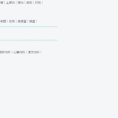
浦幌｜
上厚内｜
厚内｜
直別｜
尺別｜
西和田｜
花咲｜
東根室｜
根室｜
透析内科｜
心臓内科｜
漢方内科｜