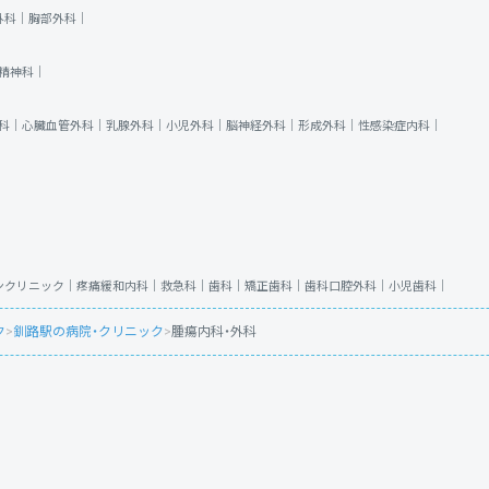
外科｜
胸部外科｜
精神科｜
科｜
心臓血管外科｜
乳腺外科｜
小児外科｜
脳神経外科｜
形成外科｜
性感染症内科｜
ンクリニック｜
疼痛緩和内科｜
救急科｜
歯科｜
矯正歯科｜
歯科口腔外科｜
小児歯科｜
ク
>
釧路駅の病院・クリニック
>
腫瘍内科・外科