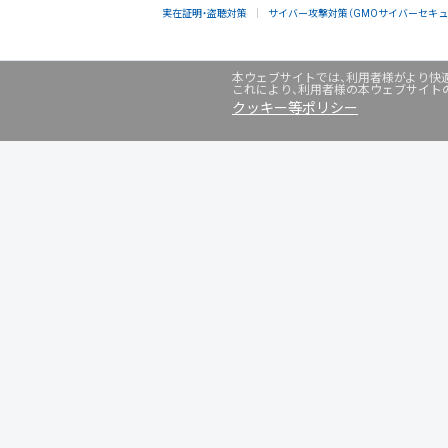
実在証明・盗聴対策
サイバー攻撃対策（GMOサイバーセキュリ
本ウェブサイトでは、利用者様がより快適
これにより、利用者様の本ウェブサイト
クッキー等ポリシー
グループサービス
インターネットサービス
ネットショップ・EC支援
ビジ