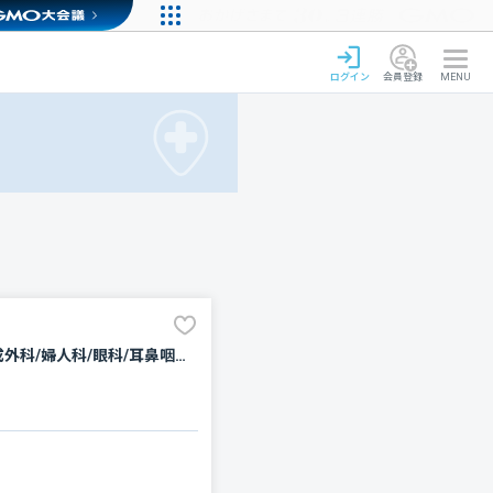
ログイン
会員登録
MENU
内科/血液内科/循環器科/消化器科/神経内科/腫瘍内科・外科/緩和ケア/外科/脳神経外科/整形外科/形成外科/婦人科/眼科/耳鼻咽喉科/皮膚科/泌尿器科/精神科・神経科/歯科/歯科口腔外科/リハビリテーション/放射線科/臨床検査・病理診断/麻酔科