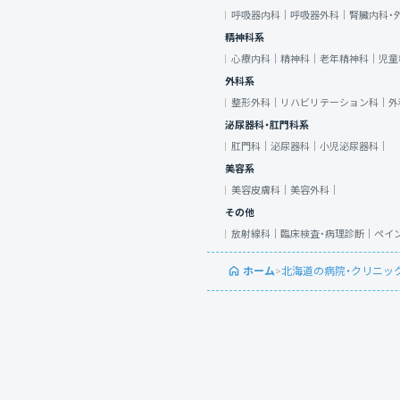
呼吸器内科｜
呼吸器外科｜
腎臓内科・
精神科系
心療内科｜
精神科｜
老年精神科｜
児童
外科系
整形外科｜
リハビリテーション科｜
外
泌尿器科・肛門科系
肛門科｜
泌尿器科｜
小児泌尿器科｜
美容系
美容皮膚科｜
美容外科｜
その他
放射線科｜
臨床検査・病理診断｜
ペイ
ホーム
>
北海道の病院・クリニッ