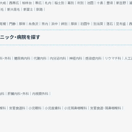
大成｜
西帯広｜
柏林台｜
帯広｜
札内｜
稲士別｜
幕別｜
利別｜
池田｜
十弗｜
豊頃｜
新吉野｜
楽毛｜
新大楽毛｜
新富士｜
釧路｜
尾幌｜
門静｜
厚岸｜
糸魚沢｜
茶内｜
浜中｜
姉別｜
厚床｜
初田牛｜
別当賀｜
落石｜
昆布盛｜
ニック・病院を探す
科・外科｜
糖尿病内科｜
代謝内科｜
内分泌内科｜
神経内科｜
感染症内科｜
リウマチ科｜
人工
内科｜
肝臓内科・外科｜
内視鏡外科｜
喉科｜
気管食道科｜
小児眼科｜
小児皮膚科｜
小児耳鼻咽喉科｜
気管食道・耳鼻咽喉科｜