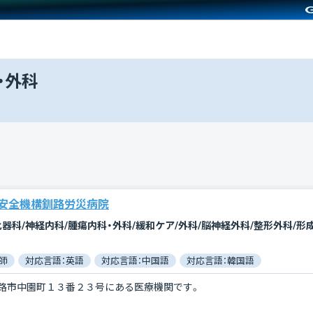
・外科
安全機構釧路労災病院
師
対応言語：英語
対応言語：中国語
対応言語：韓国語
路市中園町１３番２３号にある医療機関です。