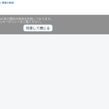
ィ事業の軌跡
ie）及び類似の技術を利用しております。
クッキーポリシーをご覧ください。
同意して閉じる
無料診断中
暗号資産
個人向けサービス
その他