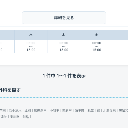
詳細を見る
水
木
金
30
08:30
08:30
08:30
〜
〜
〜
00
15:00
15:00
15:00
1
件中
1
〜
1
件を表示
外科を探す
花園｜
浜小清水｜
止別｜
知床斜里｜
中斜里｜
南斜里｜
清里町｜
札弦｜
緑｜
川湯温泉｜
美留
｜
遠矢｜
東釧路｜
釧路｜