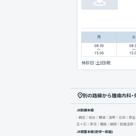
月
火
08:30
08:
〜
〜
15:00
15:
休診日：
土|日|祝
別の路線から腫瘍内科・
JR釧網本線
網走｜
桂台｜
鱒浦｜
藻琴｜
北浜｜
原生
五十石｜
茅沼｜
塘路｜
細岡｜
釧路湿原
JR根室本線(新得～釧路)