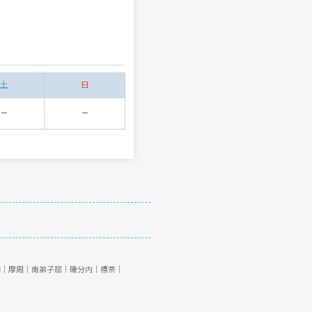
土
日
和｜
摩周｜
南弟子屈｜
磯分内｜
標茶｜