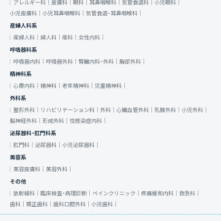
アレルギー科｜
皮膚科｜
眼科｜
耳鼻咽喉科｜
気管食道科｜
小児眼科｜
小児皮膚科｜
小児耳鼻咽喉科｜
気管食道・耳鼻咽喉科｜
産婦人科系
産婦人科｜
婦人科｜
産科｜
女性内科｜
呼吸器科系
呼吸器内科｜
呼吸器外科｜
腎臓内科・外科｜
胸部外科｜
精神科系
心療内科｜
精神科｜
老年精神科｜
児童精神科｜
外科系
整形外科｜
リハビリテーション科｜
外科｜
心臓血管外科｜
乳腺外科｜
小児外科｜
脳神経外科｜
形成外科｜
性感染症内科｜
泌尿器科・肛門科系
肛門科｜
泌尿器科｜
小児泌尿器科｜
美容系
美容皮膚科｜
美容外科｜
その他
放射線科｜
臨床検査・病理診断｜
ペインクリニック｜
疼痛緩和内科｜
救急科｜
歯科｜
矯正歯科｜
歯科口腔外科｜
小児歯科｜