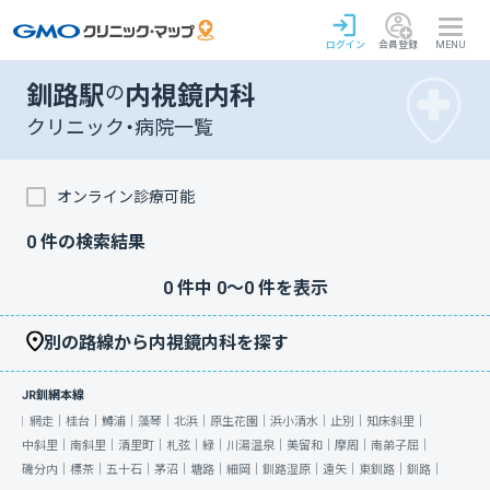
ログイン
会員登録
MENU
釧路駅
の
内視鏡内科
クリニック・病院一覧
オンライン診療可能
0
件の検索結果
0
件中
0
〜
0
件を表示
別の路線から内視鏡内科を探す
JR釧網本線
網走｜
桂台｜
鱒浦｜
藻琴｜
北浜｜
原生花園｜
浜小清水｜
止別｜
知床斜里｜
中斜里｜
南斜里｜
清里町｜
札弦｜
緑｜
川湯温泉｜
美留和｜
摩周｜
南弟子屈｜
磯分内｜
標茶｜
五十石｜
茅沼｜
塘路｜
細岡｜
釧路湿原｜
遠矢｜
東釧路｜
釧路｜