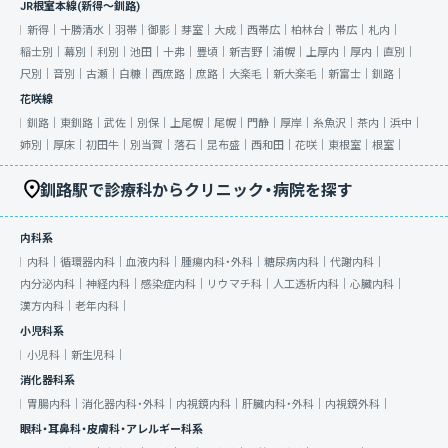
JR根室本線(新得～釧路)
新得｜
十勝清水｜
羽帯｜
御影｜
芽室｜
大成｜
西帯広｜
柏林台｜
帯広｜
札内｜
稲士別｜
幕別｜
利別｜
池田｜
十弗｜
豊頃｜
新吉野｜
浦幌｜
上厚内｜
厚内｜
直別｜
尺別｜
音別｜
古瀬｜
白糠｜
西庶路｜
庶路｜
大楽毛｜
新大楽毛｜
新富士｜
釧路｜
花咲線
釧路｜
東釧路｜
武佐｜
別保｜
上尾幌｜
尾幌｜
門静｜
厚岸｜
糸魚沢｜
茶内｜
浜中｜
姉別｜
厚床｜
初田牛｜
別当賀｜
落石｜
昆布盛｜
西和田｜
花咲｜
東根室｜
根室｜
釧路駅で診療科からクリニック・病院を探す
内科系
内科｜
循環器内科｜
血液内科｜
腫瘍内科・外科｜
糖尿病内科｜
代謝内科｜
内分泌内科｜
神経内科｜
感染症内科｜
リウマチ科｜
人工透析内科｜
心臓内科｜
漢方内科｜
老年内科｜
小児科系
小児科｜
新生児科｜
消化器科系
胃腸内科｜
消化器内科・外科｜
内視鏡内科｜
肝臓内科・外科｜
内視鏡外科｜
眼科・耳鼻科・皮膚科・アレルギー科系