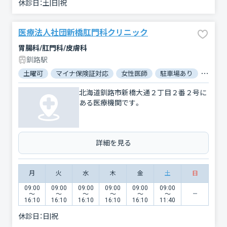
休診日：
土|日|祝
医療法人社団新橋肛門科クリニック
胃腸科/肛門科/皮膚科
釧路駅
土曜可
マイナ保険証対応
女性医師
駐車場あり
対応言
北海道釧路市新橋大通２丁目２番２号に
ある医療機関です。
詳細を見る
月
火
水
木
金
土
日
09:00
09:00
09:00
09:00
09:00
09:00
〜
〜
〜
〜
〜
〜
16:10
16:10
16:10
16:10
16:10
11:40
休診日：
日|祝