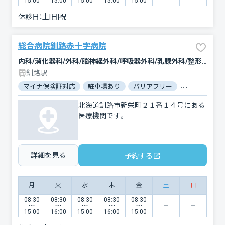
15:00
15:00
15:00
15:00
15:00
休診日：
土|日|祝
総合病院釧路赤十字病院
内科/消化器科/外科/脳神経外科/呼吸器外科/乳腺外科/整形外科/小児科/小児外科/産婦人科/眼科/耳鼻咽喉科/皮膚科/泌尿器科/精神科・神経科/歯科/矯正歯科/歯科口腔外科/リハビリテーション/放射線科/臨床検査・病理診断/麻酔科
釧路駅
マイナ保険証対応
駐車場あり
バリアフリー
対応言語：英
北海道釧路市新栄町２１番１４号にある
医療機関です。
詳細を見る
予約する
月
火
水
木
金
土
日
08:30
08:30
08:30
08:30
08:30
〜
〜
〜
〜
〜
15:00
16:00
15:00
16:00
15:00