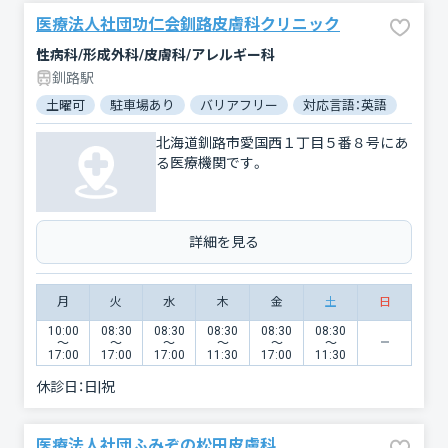
医療法人社団功仁会釧路皮膚科クリニック
性病科/形成外科/皮膚科/アレルギー科
釧路駅
土曜可
駐車場あり
バリアフリー
対応言語：英語
北海道釧路市愛国西１丁目５番８号にあ
る医療機関です。
詳細を見る
月
火
水
木
金
土
日
10:00
08:30
08:30
08:30
08:30
08:30
〜
〜
〜
〜
〜
〜
17:00
17:00
17:00
11:30
17:00
11:30
休診日：
日|祝
医療法人社団ふみぞの松田皮膚科