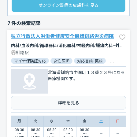
オンライン診療の皮膚科を見る
7
件の検索結果
独立行政法人労働者健康安全機構釧路労災病院
内科/血液内科/循環器科/消化器科/神経内科/腫瘍内科・外科/緩和ケア/外科/脳神経外科/整形外科/形成外科/婦人科/眼科/耳鼻咽喉科/皮膚科/泌尿器科/精神科・神経科/歯科/歯科口腔外科/リハビリテーション/放射線科/臨床検査・病理診断/麻酔科
釧路駅
マイナ保険証対応
女性医師
対応言語：英語
対応言語：中国
北海道釧路市中園町１３番２３号にある
医療機関です。
詳細を見る
月
火
水
木
金
土
日
08:30
08:30
08:30
08:30
08:30
〜
〜
〜
〜
〜