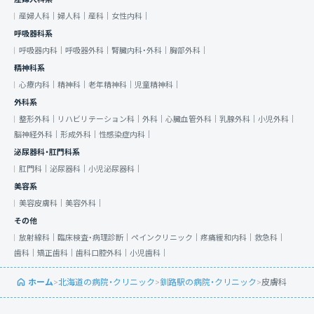
産婦人科｜
婦人科｜
産科｜
女性内科｜
呼吸器科系
呼吸器内科｜
呼吸器外科｜
腎臓内科・外科｜
胸部外科｜
精神科系
心療内科｜
精神科｜
老年精神科｜
児童精神科｜
外科系
整形外科｜
リハビリテーション科｜
外科｜
心臓血管外科｜
乳腺外科｜
小児外科｜
脳神経外科｜
形成外科｜
性感染症内科｜
泌尿器科・肛門科系
肛門科｜
泌尿器科｜
小児泌尿器科｜
美容系
美容皮膚科｜
美容外科｜
その他
放射線科｜
臨床検査・病理診断｜
ペインクリニック｜
疼痛緩和内科｜
救急科｜
歯科｜
矯正歯科｜
歯科口腔外科｜
小児歯科｜
ホーム
>
北海道の病院・クリニック
>
釧路駅の病院・クリニック
>
皮膚科