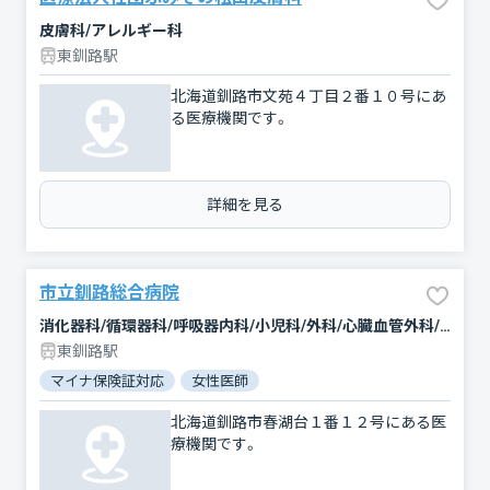
皮膚科/アレルギー科
東釧路駅
北海道釧路市文苑４丁目２番１０号にあ
る医療機関です。
詳細を見る
市立釧路総合病院
消化器科/循環器科/呼吸器内科/小児科/外科/心臓血管外科/整形外科/脳神経外科/皮膚科/産婦人科/眼科/精神科・神経科/麻酔科/放射線科/形成外科/臨床検査・病理診断/緩和ケア
東釧路駅
マイナ保険証対応
女性医師
北海道釧路市春湖台１番１２号にある医
療機関です。