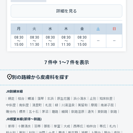
詳細を見る
月
火
水
木
金
土
日
08:30
08:30
08:30
08:30
08:30
〜
〜
〜
〜
〜
15:00
11:30
11:30
11:30
15:00
7
件中
1
〜
7
件を表示
別の路線から皮膚科を探す
JR釧網本線
網走｜
桂台｜
鱒浦｜
藻琴｜
北浜｜
原生花園｜
浜小清水｜
止別｜
知床斜里｜
中斜里｜
南斜里｜
清里町｜
札弦｜
緑｜
川湯温泉｜
美留和｜
摩周｜
南弟子屈｜
磯分内｜
標茶｜
五十石｜
茅沼｜
塘路｜
細岡｜
釧路湿原｜
遠矢｜
東釧路｜
釧路｜
JR根室本線(新得～釧路)
新得｜
十勝清水｜
羽帯｜
御影｜
芽室｜
大成｜
西帯広｜
柏林台｜
帯広｜
札内｜
稲士別｜
幕別｜
利別｜
池田｜
十弗｜
豊頃｜
新吉野｜
浦幌｜
上厚内｜
厚内｜
直別｜