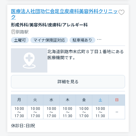
医療法人社団功仁会足立皮膚科美容外科クリニッ
ク
形成外科/美容外科/皮膚科/アレルギー科
釧路駅
土曜可
マイナ保険証対応
駐車場あり
バリアフリー
対
北海道釧路市末広町８丁目１番地にある
医療機関です。
詳細を見る
月
火
水
木
金
土
日
10:00
10:00
10:00
10:00
10:00
10:00
〜
〜
〜
〜
〜
〜
17:30
17:00
17:00
11:30
17:00
11:30
休診日：
日|祝