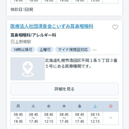
18:00
18:00
18:00
18:00
18:00
13:00
休診日：
日|祝
医療法人社団清泉会こいずみ耳鼻咽喉科
耳鼻咽喉科/アレルギー科
上野幌駅
18時以降可
土曜可
マイナ保険証対応
駐車場あり
電子
北海道札幌市清田区平岡１条５丁目３番
５号にある医療機関です。
詳細を見る
月
火
水
木
金
土
日
08:45
08:45
08:45
08:45
08:45
08:15
〜
〜
〜
〜
〜
〜
18:45
17:45
12:15
17:45
17:45
12:15