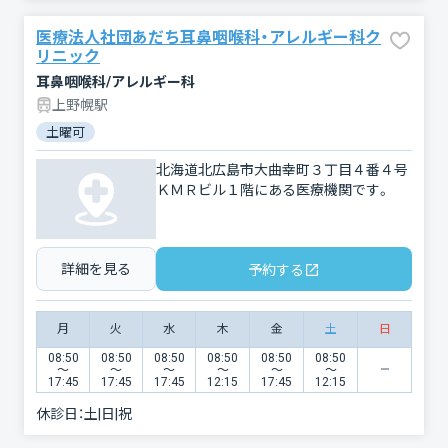
医療法人社団あだち耳鼻咽喉科・アレルギー科ク
リニック
耳鼻咽喉科/アレルギー科
上野幌駅
土曜可
北海道北広島市大曲幸町３丁目４番４号
ＫＭＲビル１階にある医療機関です。
詳細を見る
予約する
月
火
水
木
金
土
日
08:50
08:50
08:50
08:50
08:50
08:50
〜
〜
〜
〜
〜
〜
17:45
17:45
17:45
12:15
17:45
12:15
休診日：
土|日|祝