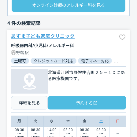
オンライン診療のアレルギー科を見る
4
件の検索結果
あずま子ども家庭クリニック
呼吸器内科/小児科/アレルギー科
野幌駅
土曜可
クレジットカード対応
電子マネー対応
マイナ保険
北海道江別市野幌住吉町２５－１０にあ
る医療機関です。
詳細を見る
予約する
月
火
水
木
金
土
日
08:30
08:30
14:00
08:30
08:30
08:30
〜
〜
〜
〜
〜
〜