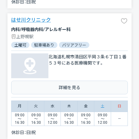
休診日：
日|祝
はせ川クリニック
内科/呼吸器内科/アレルギー科
上野幌駅
土曜可
駐車場あり
バリアフリー
北海道札幌市清田区平岡３条６丁目１番
５３号にある医療機関です。
詳細を見る
月
火
水
木
金
土
日
09:00
09:00
09:00
09:00
09:00
09:00
〜
〜
〜
〜
〜
〜
16:30
16:30
12:00
16:30
16:30
12:00
休診日：
日|祝