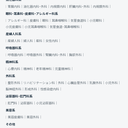
胃腸内科｜
消化器内科・外科｜
内視鏡内科｜
肝臓内科・外科｜
内視鏡外科｜
眼科・耳鼻科・皮膚科・アレルギー科系
アレルギー科｜
皮膚科｜
眼科｜
耳鼻咽喉科｜
気管食道科｜
小児眼科｜
小児皮膚科｜
小児耳鼻咽喉科｜
気管食道・耳鼻咽喉科｜
産婦人科系
産婦人科｜
婦人科｜
産科｜
女性内科｜
呼吸器科系
呼吸器内科｜
呼吸器外科｜
腎臓内科・外科｜
胸部外科｜
精神科系
心療内科｜
精神科｜
老年精神科｜
児童精神科｜
外科系
整形外科｜
リハビリテーション科｜
外科｜
心臓血管外科｜
乳腺外科｜
小児外科｜
脳神経外科｜
形成外科｜
性感染症内科｜
泌尿器科・肛門科系
肛門科｜
泌尿器科｜
小児泌尿器科｜
美容系
美容皮膚科｜
美容外科｜
その他