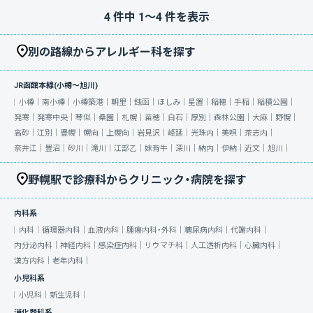
4
件中
1
〜
4
件を表示
別の路線からアレルギー科を探す
JR函館本線(小樽～旭川)
小樽｜
南小樽｜
小樽築港｜
朝里｜
銭函｜
ほしみ｜
星置｜
稲穂｜
手稲｜
稲積公園｜
発寒｜
発寒中央｜
琴似｜
桑園｜
札幌｜
苗穂｜
白石｜
厚別｜
森林公園｜
大麻｜
野幌｜
高砂｜
江別｜
豊幌｜
幌向｜
上幌向｜
岩見沢｜
峰延｜
光珠内｜
美唄｜
茶志内｜
奈井江｜
豊沼｜
砂川｜
滝川｜
江部乙｜
妹背牛｜
深川｜
納内｜
伊納｜
近文｜
旭川｜
野幌駅で診療科からクリニック・病院を探す
内科系
内科｜
循環器内科｜
血液内科｜
腫瘍内科・外科｜
糖尿病内科｜
代謝内科｜
内分泌内科｜
神経内科｜
感染症内科｜
リウマチ科｜
人工透析内科｜
心臓内科｜
漢方内科｜
老年内科｜
小児科系
小児科｜
新生児科｜
消化器科系