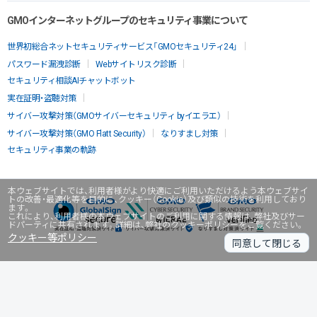
GMOインターネットグループのセキュリティ事業について
世界初総合ネットセキュリティサービス「GMOセキュリティ24」
パスワード漏洩診断
Webサイトリスク診断
セキュリティ相談AIチャットボット
実在証明・盗聴対策
サイバー攻撃対策（GMOサイバーセキュリティ byイエラエ）
サイバー攻撃対策（GMO Flatt Security）
なりすまし対策
セキュリティ事業の軌跡
本ウェブサイトでは、利用者様がより快適にご利用いただけるよう本ウェブサイ
トの改善・最適化等を目的に、クッキー（Cookie）及び類似の技術を利用しており
ます。
これにより、利用者様の本ウェブサイトのご利用に関する情報は、弊社及びサー
ドパーティに共有されます。詳細は、弊社のクッキーポリシーをご覧ください。
クッキー等ポリシー
同意して閉じる