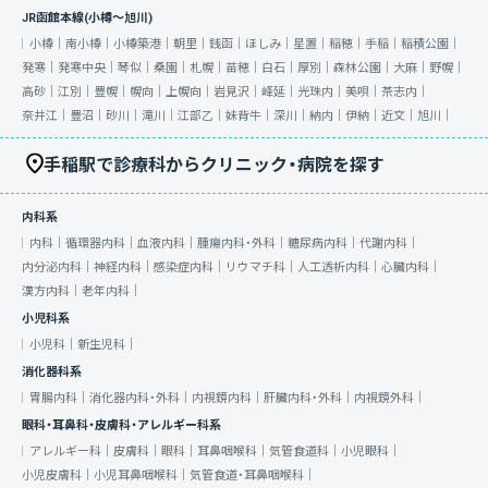
JR函館本線(小樽～旭川)
小樽｜
南小樽｜
小樽築港｜
朝里｜
銭函｜
ほしみ｜
星置｜
稲穂｜
手稲｜
稲積公園｜
発寒｜
発寒中央｜
琴似｜
桑園｜
札幌｜
苗穂｜
白石｜
厚別｜
森林公園｜
大麻｜
野幌｜
高砂｜
江別｜
豊幌｜
幌向｜
上幌向｜
岩見沢｜
峰延｜
光珠内｜
美唄｜
茶志内｜
奈井江｜
豊沼｜
砂川｜
滝川｜
江部乙｜
妹背牛｜
深川｜
納内｜
伊納｜
近文｜
旭川｜
手稲駅で診療科からクリニック・病院を探す
内科系
内科｜
循環器内科｜
血液内科｜
腫瘍内科・外科｜
糖尿病内科｜
代謝内科｜
内分泌内科｜
神経内科｜
感染症内科｜
リウマチ科｜
人工透析内科｜
心臓内科｜
漢方内科｜
老年内科｜
小児科系
小児科｜
新生児科｜
消化器科系
胃腸内科｜
消化器内科・外科｜
内視鏡内科｜
肝臓内科・外科｜
内視鏡外科｜
眼科・耳鼻科・皮膚科・アレルギー科系
アレルギー科｜
皮膚科｜
眼科｜
耳鼻咽喉科｜
気管食道科｜
小児眼科｜
小児皮膚科｜
小児耳鼻咽喉科｜
気管食道・耳鼻咽喉科｜