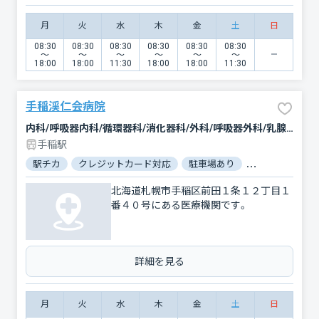
月
火
水
木
金
土
日
08:30
08:30
08:30
08:30
08:30
08:30
〜
〜
〜
〜
〜
〜
18:00
18:00
11:30
18:00
18:00
11:30
手稲渓仁会病院
内科/呼吸器内科/循環器科/消化器科/外科/呼吸器外科/乳腺外科/心臓血管外科/整形外科/脳神経外科/形成外科/リウマチ科/小児科/皮膚科/泌尿器科/産科/婦人科/眼科/耳鼻咽喉科/リハビリテーション/麻酔科/歯科口腔外科/小児歯科/血液内科/腎臓内科・外科/神経内科/放射線科/臨床検査・病理診断/救急科/腫瘍内科・外科
手稲駅
駅チカ
クレジットカード対応
駐車場あり
バリアフリー
北海道札幌市手稲区前田１条１２丁目１
番４０号にある医療機関です。
詳細を見る
月
火
水
木
金
土
日