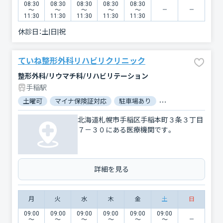
08:30
08:30
08:30
08:30
08:30
〜
〜
〜
〜
〜
11:30
11:30
11:30
11:30
11:30
休診日：
土|日|祝
ていね整形外科リハビリクリニック
整形外科/リウマチ科/リハビリテーション
手稲駅
土曜可
マイナ保険証対応
駐車場あり
バリアフリー
北海道札幌市手稲区手稲本町３条３丁目
７－３０にある医療機関です。
詳細を見る
月
火
水
木
金
土
日
09:00
09:00
09:00
09:00
09:00
09:00
〜
〜
〜
〜
〜
〜