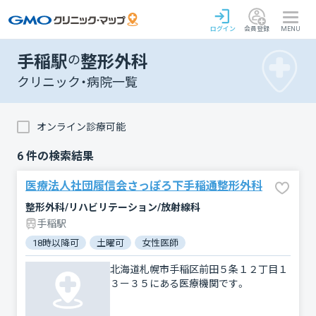
ログイン
会員登録
MENU
手稲駅
の
整形外科
クリニック・病院一覧
オンライン診療可能
6
件の検索結果
医療法人社団履信会さっぽろ下手稲通整形外科
整形外科/リハビリテーション/放射線科
手稲駅
18時以降可
土曜可
女性医師
北海道札幌市手稲区前田５条１２丁目１
３ー３５にある医療機関です。