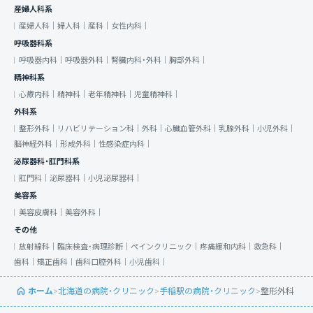
産婦人科系
産婦人科｜
婦人科｜
産科｜
女性内科｜
呼吸器科系
呼吸器内科｜
呼吸器外科｜
腎臓内科・外科｜
胸部外科｜
精神科系
心療内科｜
精神科｜
老年精神科｜
児童精神科｜
外科系
整形外科｜
リハビリテーション科｜
外科｜
心臓血管外科｜
乳腺外科｜
小児外科｜
脳神経外科｜
形成外科｜
性感染症内科｜
泌尿器科・肛門科系
肛門科｜
泌尿器科｜
小児泌尿器科｜
美容系
美容皮膚科｜
美容外科｜
その他
放射線科｜
臨床検査・病理診断｜
ペインクリニック｜
疼痛緩和内科｜
救急科｜
歯科｜
矯正歯科｜
歯科口腔外科｜
小児歯科｜
ホーム
>
北海道の病院・クリニック
>
手稲駅の病院・クリニック
>
整形外科