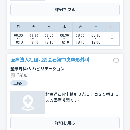
詳細を見る
月
火
水
木
金
土
日
08:30
08:30
08:30
08:30
08:30
08:30
〜
〜
〜
〜
〜
〜
18:10
18:10
18:10
18:10
18:10
12:00
医療法人社団北碧会石狩中央整形外科
整形外科/リハビリテーション
手稲駅
土曜可
北海道石狩市樽川３条１丁目２５番１に
ある医療機関です。
詳細を見る