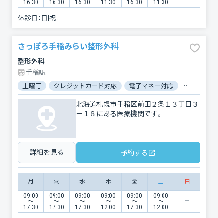
16:30
16:30
16:30
11:30
16:30
11:30
休診日：
日|祝
さっぽろ手稲みらい整形外科
整形外科
手稲駅
土曜可
クレジットカード対応
電子マネー対応
マイナ保険
北海道札幌市手稲区前田２条１３丁目３
－１８にある医療機関です。
詳細を見る
予約する
月
火
水
木
金
土
日
09:00
09:00
09:00
09:00
09:00
09:00
〜
〜
〜
〜
〜
〜
17:30
17:30
17:30
12:00
17:30
12:00