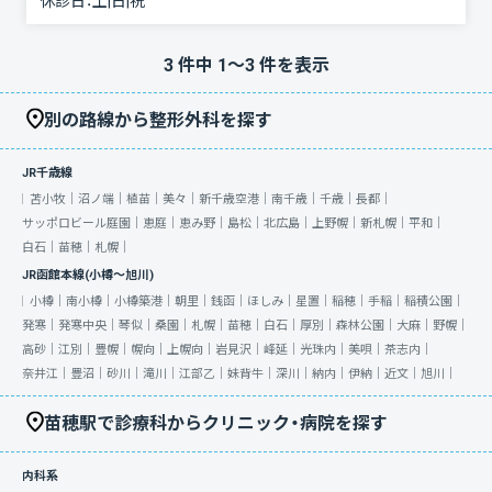
休診日：
土|日|祝
3
件中
1
〜
3
件を表示
別の路線から整形外科を探す
JR千歳線
苫小牧｜
沼ノ端｜
植苗｜
美々｜
新千歳空港｜
南千歳｜
千歳｜
長都｜
サッポロビール庭園｜
恵庭｜
恵み野｜
島松｜
北広島｜
上野幌｜
新札幌｜
平和｜
白石｜
苗穂｜
札幌｜
JR函館本線(小樽～旭川)
小樽｜
南小樽｜
小樽築港｜
朝里｜
銭函｜
ほしみ｜
星置｜
稲穂｜
手稲｜
稲積公園｜
発寒｜
発寒中央｜
琴似｜
桑園｜
札幌｜
苗穂｜
白石｜
厚別｜
森林公園｜
大麻｜
野幌｜
高砂｜
江別｜
豊幌｜
幌向｜
上幌向｜
岩見沢｜
峰延｜
光珠内｜
美唄｜
茶志内｜
奈井江｜
豊沼｜
砂川｜
滝川｜
江部乙｜
妹背牛｜
深川｜
納内｜
伊納｜
近文｜
旭川｜
苗穂駅で診療科からクリニック・病院を探す
内科系