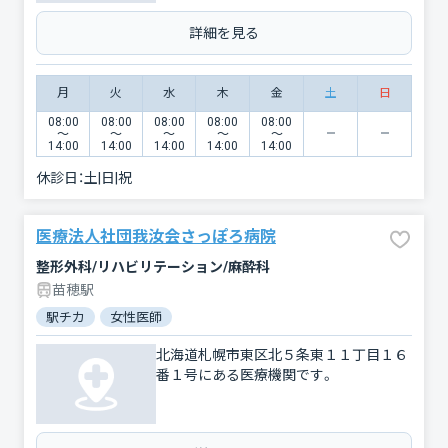
詳細を見る
月
火
水
木
金
土
日
08:00
08:00
08:00
08:00
08:00
〜
〜
〜
〜
〜
14:00
14:00
14:00
14:00
14:00
休診日：
土|日|祝
医療法人社団我汝会さっぽろ病院
整形外科/リハビリテーション/麻酔科
苗穂駅
駅チカ
女性医師
北海道札幌市東区北５条東１１丁目１６
番１号にある医療機関です。