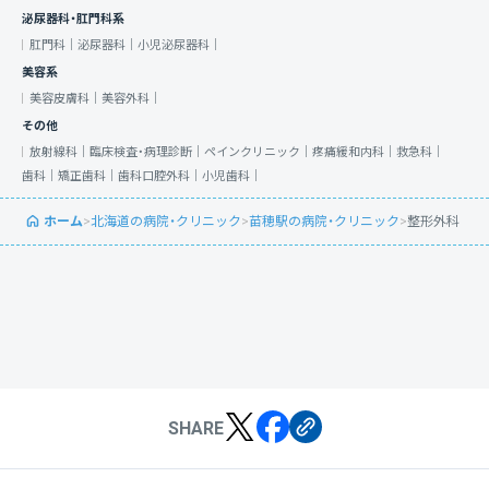
泌尿器科・肛門科系
肛門科｜
泌尿器科｜
小児泌尿器科｜
美容系
美容皮膚科｜
美容外科｜
その他
放射線科｜
臨床検査・病理診断｜
ペインクリニック｜
疼痛緩和内科｜
救急科｜
歯科｜
矯正歯科｜
歯科口腔外科｜
小児歯科｜
ホーム
>
北海道の病院・クリニック
>
苗穂駅の病院・クリニック
>
整形外科
SHARE