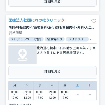
詳細を見る
医療法人社団にれの杜クリニック
内科/呼吸器内科/循環器科/消化器科/腎臓内科・外科/人工透析/外科/呼吸器外科/整形外科/麻酔科
苗穂駅
クレジットカード対応
駐車場あり
バリアフリー
対応言語
北海道札幌市白石区菊水上町４条２丁目
３５９番１にある医療機関です。
詳細を見る
月
火
水
木
金
土
日
09:00
09:00
09:00
09:00
09:00
〜
〜
〜
〜
〜
17:00
12:00
17:00
12:00
17:00