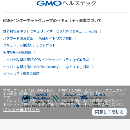
GMOインターネットグループのセキュリティ事業について
世界初総合ネットセキュリティサービス「GMOセキュリティ24」
パスワード漏洩診断
Webサイトリスク診断
セキュリティ相談AIチャットボット
実在証明・盗聴対策
サイバー攻撃対策（GMOサイバーセキュリティ byイエラエ）
サイバー攻撃対策（GMO Flatt Security）
なりすまし対策
セキュリティ事業の軌跡
本ウェブサイトでは、利用者様がより快適にご利用いただけるよう本ウェブサイ
トの改善・最適化等を目的に、クッキー（Cookie）及び類似の技術を利用しており
ます。
これにより、利用者様の本ウェブサイトのご利用に関する情報は、弊社及びサー
ドパーティに共有されます。詳細は、弊社のクッキーポリシーをご覧ください。
クッキー等ポリシー
同意して閉じる