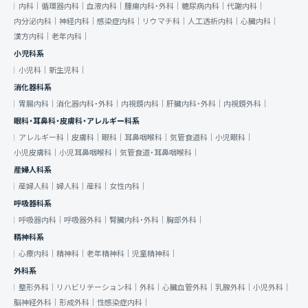
内科｜
循環器内科｜
血液内科｜
腫瘍内科・外科｜
糖尿病内科｜
代謝内科｜
内分泌内科｜
神経内科｜
感染症内科｜
リウマチ科｜
人工透析内科｜
心臓内科｜
漢方内科｜
老年内科｜
小児科系
小児科｜
新生児科｜
消化器科系
胃腸内科｜
消化器内科・外科｜
内視鏡内科｜
肝臓内科・外科｜
内視鏡外科｜
眼科・耳鼻科・皮膚科・アレルギー科系
アレルギー科｜
皮膚科｜
眼科｜
耳鼻咽喉科｜
気管食道科｜
小児眼科｜
小児皮膚科｜
小児耳鼻咽喉科｜
気管食道・耳鼻咽喉科｜
産婦人科系
産婦人科｜
婦人科｜
産科｜
女性内科｜
呼吸器科系
呼吸器内科｜
呼吸器外科｜
腎臓内科・外科｜
胸部外科｜
精神科系
心療内科｜
精神科｜
老年精神科｜
児童精神科｜
外科系
整形外科｜
リハビリテーション科｜
外科｜
心臓血管外科｜
乳腺外科｜
小児外科｜
脳神経外科｜
形成外科｜
性感染症内科｜