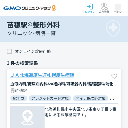
ログイン
会員登録
MENU
苗穂駅
の
整形外科
クリニック・病院一覧
オンライン診療可能
3
件の検索結果
ＪＡ北海道厚生連札幌厚生病院
血液内科/糖尿病内科/神経内科/呼吸器内科/循環器科/消化器科/腎臓内科・外科/緩和ケア/外科/心臓血管外科/整形外科/小児科/婦人科/眼科/耳鼻咽喉科/皮膚科/泌尿器科/精神科・神経科/リウマチ科/リハビリテーション/放射線科/臨床検査・病理診断/麻酔科
苗穂駅
駅チカ
クレジットカード対応
マイナ保険証対応
女性医師
北海道札幌市中央区北３条東８丁目５番
地にある医療機関です。