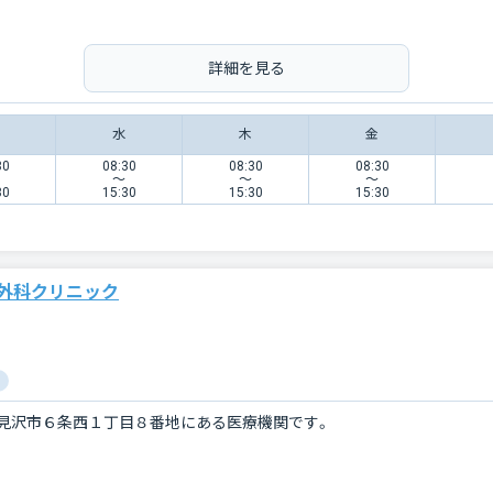
詳細を見る
水
木
金
30
08:30
08:30
08:30
〜
〜
〜
30
15:30
15:30
15:30
外科クリニック
見沢市６条西１丁目８番地にある医療機関です。