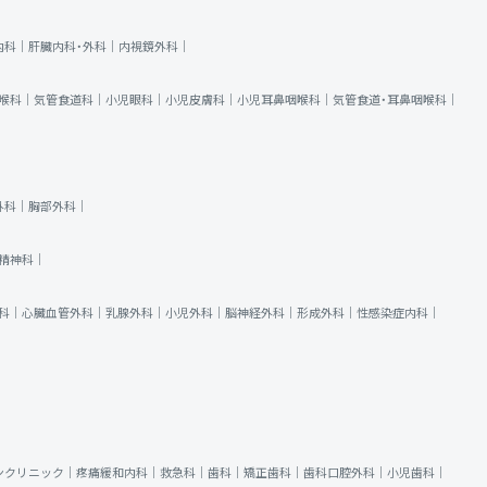
内科｜
肝臓内科・外科｜
内視鏡外科｜
喉科｜
気管食道科｜
小児眼科｜
小児皮膚科｜
小児耳鼻咽喉科｜
気管食道・耳鼻咽喉科｜
外科｜
胸部外科｜
精神科｜
科｜
心臓血管外科｜
乳腺外科｜
小児外科｜
脳神経外科｜
形成外科｜
性感染症内科｜
ンクリニック｜
疼痛緩和内科｜
救急科｜
歯科｜
矯正歯科｜
歯科口腔外科｜
小児歯科｜