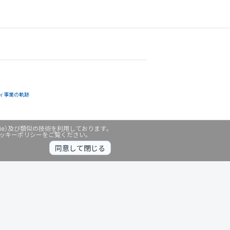
ィ事業の軌跡
ie）及び類似の技術を利用しております。
クッキーポリシーをご覧ください。
同意して閉じる
無料診断中