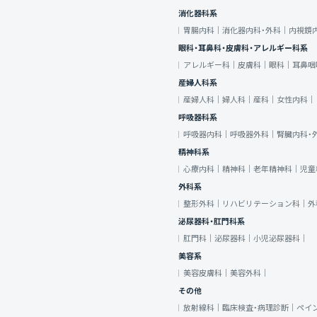
消化器科系
胃腸内科｜
消化器内科・外科｜
内視鏡
眼科・耳鼻科・皮膚科・アレルギー科系
アレルギー科｜
皮膚科｜
眼科｜
耳鼻咽
産婦人科系
産婦人科｜
婦人科｜
産科｜
女性内科｜
呼吸器科系
呼吸器内科｜
呼吸器外科｜
腎臓内科・
精神科系
心療内科｜
精神科｜
老年精神科｜
児童
外科系
整形外科｜
リハビリテーション科｜
外
泌尿器科・肛門科系
肛門科｜
泌尿器科｜
小児泌尿器科｜
美容系
美容皮膚科｜
美容外科｜
その他
放射線科｜
臨床検査・病理診断｜
ペイ