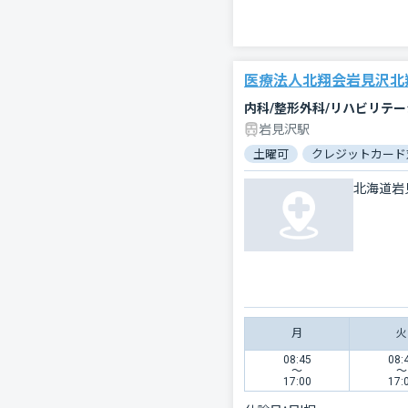
医療法人北翔会岩見沢北
内科/整形外科/リハビリテ
岩見沢駅
土曜可
クレジットカード
北海道岩
月
火
08:45
08:
〜
〜
17:00
17: