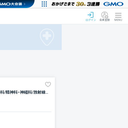
ログイン
会員登録
MENU
内科/消化器科/外科/脳神経外科/整形外科/形成外科/小児科/産婦人科/眼科/耳鼻咽喉科/皮膚科/泌尿器科/精神科・神経科/放射線科/麻酔科