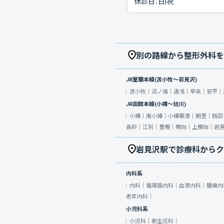
休診日：
日|祝
別の路線から整形外科を
JR室蘭本線(苫小牧～岩見沢)
苫小牧｜
沼ノ端｜
遠浅｜
早来｜
安平｜
JR函館本線(小樽～旭川)
小樽｜
南小樽｜
小樽築港｜
朝里｜
銭函
高砂｜
江別｜
豊幌｜
幌向｜
上幌向｜
岩
岩見沢駅で診療科からク
内科系
内科｜
循環器内科｜
血液内科｜
腫瘍内
老年内科｜
小児科系
小児科｜
新生児科｜