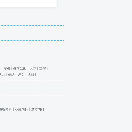
石｜
厚別｜
森林公園｜
大麻｜
野幌｜
納内｜
伊納｜
近文｜
旭川｜
透析内科｜
心臓内科｜
漢方内科｜