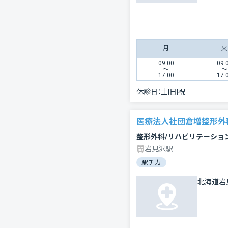
月
火
09:00
09:
〜
〜
17:00
17:
休診日：
土|日|祝
医療法人社団倉増整形外
整形外科/リハビリテーショ
岩見沢駅
駅チカ
北海道岩