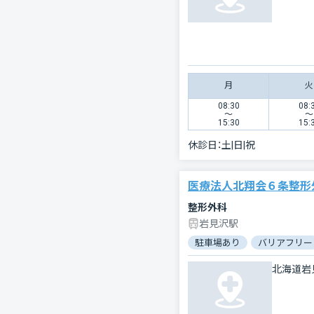
月
火
08:30
08:
〜
〜
15:30
15:
休診日：
土|日|祝
医療法人北翔会６条整形
整形外科
岩見沢駅
駐車場あり
バリアフリー
北海道岩