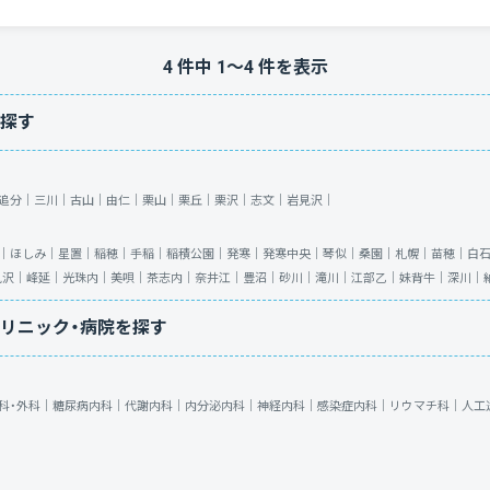
4
件中
1
〜
4
件を表示
探す
追分｜
三川｜
古山｜
由仁｜
栗山｜
栗丘｜
栗沢｜
志文｜
岩見沢｜
｜
ほしみ｜
星置｜
稲穂｜
手稲｜
稲積公園｜
発寒｜
発寒中央｜
琴似｜
桑園｜
札幌｜
苗穂｜
白
見沢｜
峰延｜
光珠内｜
美唄｜
茶志内｜
奈井江｜
豊沼｜
砂川｜
滝川｜
江部乙｜
妹背牛｜
深川｜
リニック・病院を探す
科・外科｜
糖尿病内科｜
代謝内科｜
内分泌内科｜
神経内科｜
感染症内科｜
リウマチ科｜
人工