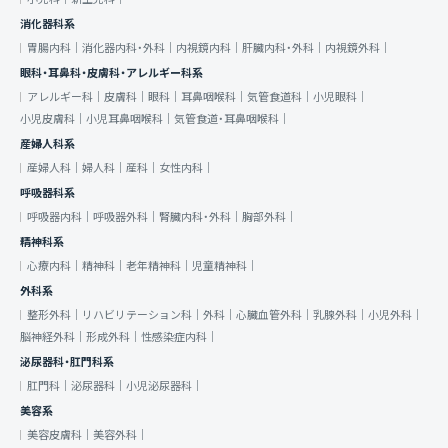
消化器科系
胃腸内科｜
消化器内科・外科｜
内視鏡内科｜
肝臓内科・外科｜
内視鏡外科｜
眼科・耳鼻科・皮膚科・アレルギー科系
アレルギー科｜
皮膚科｜
眼科｜
耳鼻咽喉科｜
気管食道科｜
小児眼科｜
小児皮膚科｜
小児耳鼻咽喉科｜
気管食道・耳鼻咽喉科｜
産婦人科系
産婦人科｜
婦人科｜
産科｜
女性内科｜
呼吸器科系
呼吸器内科｜
呼吸器外科｜
腎臓内科・外科｜
胸部外科｜
精神科系
心療内科｜
精神科｜
老年精神科｜
児童精神科｜
外科系
整形外科｜
リハビリテーション科｜
外科｜
心臓血管外科｜
乳腺外科｜
小児外科｜
脳神経外科｜
形成外科｜
性感染症内科｜
泌尿器科・肛門科系
肛門科｜
泌尿器科｜
小児泌尿器科｜
美容系
美容皮膚科｜
美容外科｜