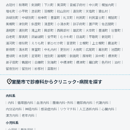
占冠村｜
和寒町｜
剣淵町｜
下川町｜
美深町｜
音威子府村｜
中川町｜
幌加内町｜
増毛町｜
小平町｜
苫前町｜
羽幌町｜
初山別村｜
遠別町｜
天塩町｜
猿払村｜
浜頓別町｜
中頓別町｜
枝幸町｜
豊富町｜
礼文町｜
利尻町｜
利尻富士町｜
幌延町｜
美幌町｜
津別町｜
斜里町｜
清里町｜
小清水町｜
訓子府町｜
置戸町｜
佐呂間町｜
遠軽町｜
湧別町｜
滝上町｜
興部町｜
西興部村｜
雄武町｜
大空町｜
豊浦町｜
壮瞥町｜
白老町｜
厚真町｜
洞爺湖町｜
安平町｜
むかわ町｜
日高町｜
平取町｜
新冠町｜
浦河町｜
様似町｜
えりも町｜
新ひだか町｜
音更町｜
士幌町｜
上士幌町｜
鹿追町｜
新得町｜
清水町｜
芽室町｜
中札内村｜
更別村｜
大樹町｜
広尾町｜
幕別町｜
池田町｜
豊頃町｜
本別町｜
足寄町｜
陸別町｜
浦幌町｜
釧路町｜
厚岸町｜
浜中町｜
標茶町｜
弟子屈町｜
鶴居村｜
白糠町｜
別海町｜
中標津町｜
標津町｜
羅臼町｜
色丹村｜
泊村｜
留夜別村｜
留別村｜
紗那村｜
蘂取村｜
室蘭市で診療科からクリニック・病院を探す
内科系
内科｜
循環器内科｜
血液内科｜
腫瘍内科・外科｜
糖尿病内科｜
代謝内科｜
内分泌内科｜
神経内科｜
感染症内科｜
リウマチ科｜
人工透析内科｜
心臓内科｜
漢方内科｜
老年内科｜
小児科系
小児科｜
新生児科｜