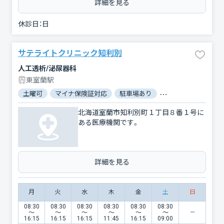
詳細を見る
休診日：
日
サテライトクリニック知利別
人工透析/泌尿器科
東室蘭駅
土曜可
マイナ保険証対応
駐車場あり
バリアフリー
対
北海道室蘭市知利別町１丁目８番１号に
ある医療機関です。
詳細を見る
月
火
水
木
金
土
日
08:30
08:30
08:30
08:30
08:30
08:30
〜
〜
〜
〜
〜
〜
16:15
16:15
16:15
11:45
16:15
09:00