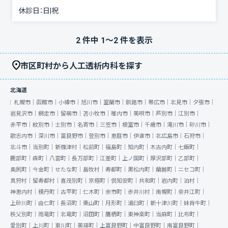
休診日：
日|祝
2
件中
1
〜
2
件を表示
市区町村から人工透析内科を探す
北海道
札幌市｜
函館市｜
小樽市｜
旭川市｜
室蘭市｜
釧路市｜
帯広市｜
北見市｜
夕張市｜
岩見沢市｜
網走市｜
留萌市｜
苫小牧市｜
稚内市｜
美唄市｜
芦別市｜
江別市｜
赤平市｜
紋別市｜
士別市｜
名寄市｜
三笠市｜
根室市｜
千歳市｜
滝川市｜
砂川市｜
歌志内市｜
深川市｜
富良野市｜
登別市｜
恵庭市｜
伊達市｜
北広島市｜
石狩市｜
北斗市｜
当別町｜
新篠津村｜
松前町｜
福島町｜
知内町｜
木古内町｜
七飯町｜
鹿部町｜
森町｜
八雲町｜
長万部町｜
江差町｜
上ノ国町｜
厚沢部町｜
乙部町｜
奥尻町｜
今金町｜
せたな町｜
島牧村｜
寿都町｜
黒松内町｜
蘭越町｜
ニセコ町｜
真狩村｜
留寿都村｜
喜茂別町｜
京極町｜
倶知安町｜
共和町｜
岩内町｜
泊村｜
神恵内村｜
積丹町｜
古平町｜
仁木町｜
余市町｜
赤井川村｜
南幌町｜
奈井江町｜
上砂川町｜
由仁町｜
長沼町｜
栗山町｜
月形町｜
浦臼町｜
新十津川町｜
妹背牛町｜
秩父別町｜
雨竜町｜
北竜町｜
沼田町｜
鷹栖町｜
東神楽町｜
当麻町｜
比布町｜
愛別町｜
上川町｜
東川町｜
美瑛町｜
上富良野町｜
中富良野町｜
南富良野町｜