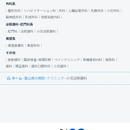
外科系
整形外科｜
リハビリテーション科｜
外科｜
心臓血管外科｜
乳腺外科｜
小児外科｜
脳神経外科｜
形成外科｜
性感染症内科｜
泌尿器科・肛門科系
肛門科｜
泌尿器科｜
小児泌尿器科｜
美容系
美容皮膚科｜
美容外科｜
その他
放射線科｜
臨床検査・病理診断｜
ペインクリニック｜
疼痛緩和内科｜
救急科｜
歯科｜
矯正歯科｜
歯科口腔外科｜
小児歯科｜
ホーム
>
富山県の病院・クリニック
>
小児泌尿器科