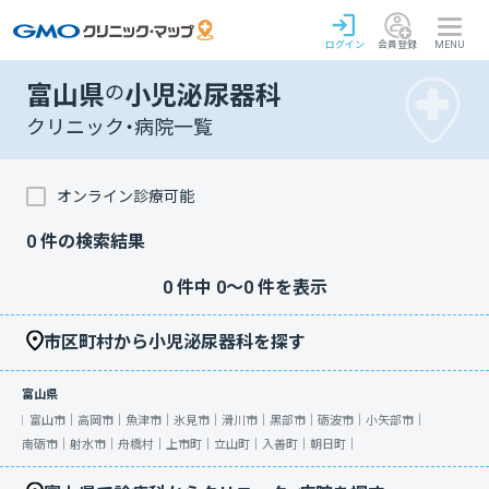
ログイン
会員登録
MENU
富山県
の
小児泌尿器科
クリニック・病院一覧
オンライン診療可能
0
件の検索結果
0
件中
0
〜
0
件を表示
市区町村から小児泌尿器科を探す
富山県
富山市｜
高岡市｜
魚津市｜
氷見市｜
滑川市｜
黒部市｜
砺波市｜
小矢部市｜
南砺市｜
射水市｜
舟橋村｜
上市町｜
立山町｜
入善町｜
朝日町｜