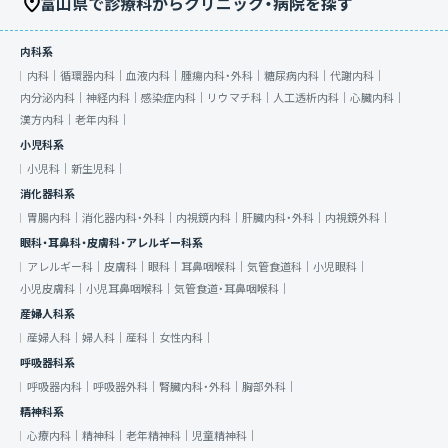
富山県で診療科からクリニック・病院を探す
内科系
内科｜
循環器内科｜
血液内科｜
腫瘍内科・外科｜
糖尿病内科｜
代謝内科｜
内分泌内科｜
神経内科｜
感染症内科｜
リウマチ科｜
人工透析内科｜
心臓内科｜
漢方内科｜
老年内科｜
小児科系
小児科｜
新生児科｜
消化器科系
胃腸内科｜
消化器内科・外科｜
内視鏡内科｜
肝臓内科・外科｜
内視鏡外科｜
眼科・耳鼻科・皮膚科・アレルギー科系
アレルギー科｜
皮膚科｜
眼科｜
耳鼻咽喉科｜
気管食道科｜
小児眼科｜
小児皮膚科｜
小児耳鼻咽喉科｜
気管食道・耳鼻咽喉科｜
産婦人科系
産婦人科｜
婦人科｜
産科｜
女性内科｜
呼吸器科系
呼吸器内科｜
呼吸器外科｜
腎臓内科・外科｜
胸部外科｜
精神科系
心療内科｜
精神科｜
老年精神科｜
児童精神科｜