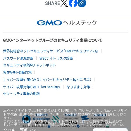
SHARE
GMOインターネットグループのセキュリティ事業について
世界初総合ネットセキュリティサービス「GMOセキュリティ24」
パスワード漏洩診断
Webサイトリスク診断
セキュリティ相談AIチャットボット
実在証明・盗聴対策
サイバー攻撃対策（GMOサイバーセキュリティ byイエラエ）
サイバー攻撃対策（GMO Flatt Security）
なりすまし対策
セキュリティ事業の軌跡
本ウェブサイトでは、利用者様がより快適にご利用いただけるよう本ウェブサイ
トの改善・最適化等を目的に、クッキー（Cookie）及び類似の技術を利用しており
ます。
これにより、利用者様の本ウェブサイトのご利用に関する情報は、弊社及びサー
ドパーティに共有されます。詳細は、弊社のクッキーポリシーをご覧ください。
クッキー等ポリシー