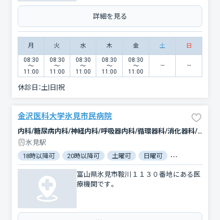
詳細を見る
月
火
水
木
金
土
日
08:30
08:30
08:30
08:30
08:30
〜
〜
〜
〜
〜
11:00
11:00
11:00
11:00
11:00
休診日：
土|日|祝
金沢医科大学氷見市民病院
内科/糖尿病内科/神経内科/呼吸器内科/循環器科/消化器科/腎臓内科・外科/外科/脳神経外科/呼吸器外科/心臓血管外科/整形外科/形成外科/小児科/産婦人科/眼科/耳鼻咽喉科/皮膚科/泌尿器科/精神科・神経科/歯科口腔外科/リハビリテーション/放射線科/臨床検査・病理診断/救急科/麻酔科
氷見駅
18時以降可
20時以降可
土曜可
日曜可
クレジットカー
富山県氷見市鞍川１１３０番地にある医
療機関です。