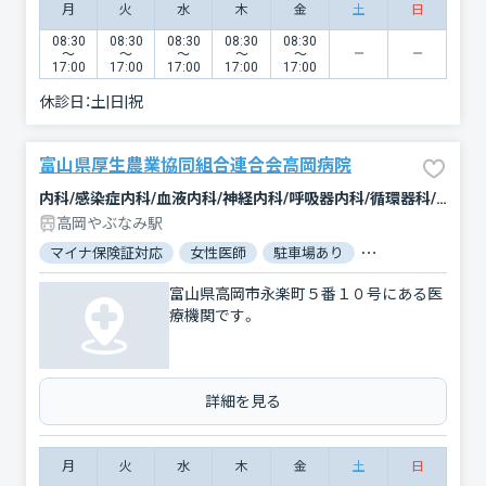
月
火
水
木
金
土
日
08:30
08:30
08:30
08:30
08:30
〜
〜
〜
〜
〜
17:00
17:00
17:00
17:00
17:00
休診日：
土|日|祝
富山県厚生農業協同組合連合会高岡病院
内科/感染症内科/血液内科/神経内科/呼吸器内科/循環器科/消化器科/腫瘍内科・外科/外科/脳神経外科/呼吸器外科/心臓血管外科/乳腺外科/整形外科/形成外科/緩和ケア/小児科/産婦人科/眼科/耳鼻咽喉科/皮膚科/泌尿器科/精神科・神経科/歯科口腔外科/リハビリテーション/放射線科/臨床検査・病理診断/救急科/麻酔科
高岡やぶなみ駅
マイナ保険証対応
女性医師
駐車場あり
バリアフリー
富山県高岡市永楽町５番１０号にある医
療機関です。
詳細を見る
月
火
水
木
金
土
日