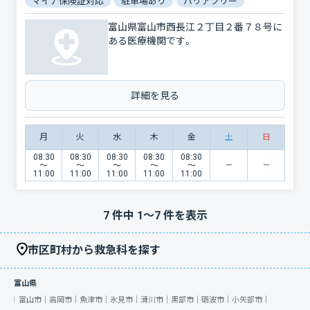
マイナ保険証対応
駐車場あり
バリアフリー
対応言語：英
富山県富山市西長江２丁目２番７８号に
ある医療機関です。
詳細を見る
月
火
水
木
金
土
日
08:30
08:30
08:30
08:30
08:30
〜
〜
〜
〜
〜
11:00
11:00
11:00
11:00
11:00
7
件中
1
〜
7
件を表示
市区町村から救急科を探す
富山県
富山市｜
高岡市｜
魚津市｜
氷見市｜
滑川市｜
黒部市｜
砺波市｜
小矢部市｜