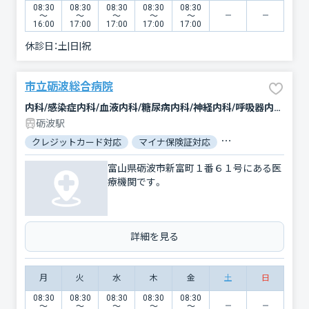
08:30
08:30
08:30
08:30
08:30
〜
〜
〜
〜
〜
16:00
17:00
17:00
17:00
17:00
休診日：
土|日|祝
市立砺波総合病院
内科/感染症内科/血液内科/糖尿病内科/神経内科/呼吸器内科/循環器科/消化器科/腎臓内科・外科/外科/脳神経外科/呼吸器外科/心臓血管外科/肛門科/整形外科/形成外科/小児科/産婦人科/眼科/耳鼻咽喉科/皮膚科/泌尿器科/精神科・神経科/歯科口腔外科/リハビリテーション/放射線科/臨床検査・病理診断/救急科/麻酔科/緩和ケア
砺波駅
クレジットカード対応
マイナ保険証対応
駐車場あり
バリ
富山県砺波市新富町１番６１号にある医
療機関です。
詳細を見る
月
火
水
木
金
土
日
08:30
08:30
08:30
08:30
08:30
〜
〜
〜
〜
〜