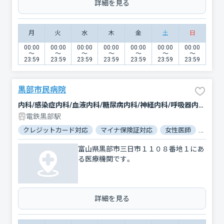
詳細を見る
月
火
水
木
金
土
日
00:00
00:00
00:00
00:00
00:00
00:00
00:00
〜
〜
〜
〜
〜
〜
〜
23:59
23:59
23:59
23:59
23:59
23:59
23:59
黒部市民病院
内科/感染症内科/血液内科/糖尿病内科/神経内科/呼吸器内科/循環器科/消化器科/腎臓内科・外科/漢方内科/外科/脳神経外科/呼吸器外科/心臓血管外科/乳腺外科/整形外科/形成外科/小児科/産婦人科/眼科/耳鼻咽喉科/皮膚科/泌尿器科/精神科・神経科/心療内科/歯科口腔外科/リハビリテーション/放射線科/臨床検査・病理診断/救急科/麻酔科
電鉄黒部駅
クレジットカード対応
マイナ保険証対応
女性医師
駐車場
富山県黒部市三日市１１０８番地１にあ
る医療機関です。
詳細を見る