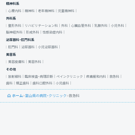
精神科系
心療内科｜
精神科｜
老年精神科｜
児童精神科｜
外科系
整形外科｜
リハビリテーション科｜
外科｜
心臓血管外科｜
乳腺外科｜
小児外科｜
脳神経外科｜
形成外科｜
性感染症内科｜
泌尿器科・肛門科系
肛門科｜
泌尿器科｜
小児泌尿器科｜
美容系
美容皮膚科｜
美容外科｜
その他
放射線科｜
臨床検査・病理診断｜
ペインクリニック｜
疼痛緩和内科｜
救急科｜
歯科｜
矯正歯科｜
歯科口腔外科｜
小児歯科｜
ホーム
>
富山県の病院・クリニック
>
救急科