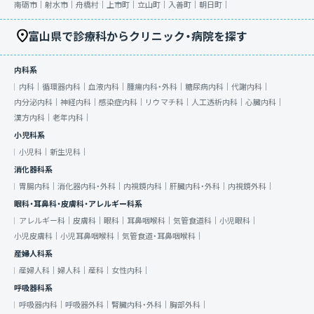
南砺市｜
射水市｜
舟橋村｜
上市町｜
立山町｜
入善町｜
朝日町｜
富山県で診療科からクリニック・病院を探す
内科系
内科｜
循環器内科｜
血液内科｜
腫瘍内科・外科｜
糖尿病内科｜
代謝内科｜
内分泌内科｜
神経内科｜
感染症内科｜
リウマチ科｜
人工透析内科｜
心臓内科｜
漢方内科｜
老年内科｜
小児科系
小児科｜
新生児科｜
消化器科系
胃腸内科｜
消化器内科・外科｜
内視鏡内科｜
肝臓内科・外科｜
内視鏡外科｜
眼科・耳鼻科・皮膚科・アレルギー科系
アレルギー科｜
皮膚科｜
眼科｜
耳鼻咽喉科｜
気管食道科｜
小児眼科｜
小児皮膚科｜
小児耳鼻咽喉科｜
気管食道・耳鼻咽喉科｜
産婦人科系
産婦人科｜
婦人科｜
産科｜
女性内科｜
呼吸器科系
呼吸器内科｜
呼吸器外科｜
腎臓内科・外科｜
胸部外科｜