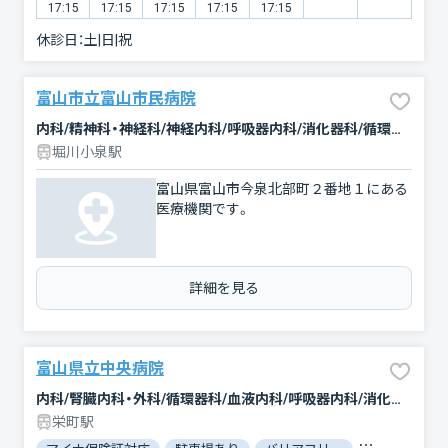
17:15
17:15
17:15
17:15
17:15
休診日：
土|日|祝
富山市立富山市民病院
内科/精神科・神経科/神経内科/呼吸器内科/消化器科/循環器科/内分泌科/血液内科/腎臓内科・外科/その他/腫瘍内科・外科/感染症内科/小児科/外科/乳腺外科/整形外科/形成外科/脳神経外科/皮膚科/泌尿器科/産婦人科/眼科/耳鼻咽喉科/リハビリテーション/放射線科/麻酔科/ペインクリニック/緩和ケア/臨床検査・病理診断/救急科
堀川小泉駅
富山県富山市今泉北部町２番地１にある
医療機関です。
詳細を見る
富山県立中央病院
内科/腎臓内科・外科/循環器科/血液内科/呼吸器内科/消化器科/内分泌科/感染症内科/腫瘍内科・外科/精神科・神経科/神経内科/小児科/新生児科/外科/乳腺外科/整形外科/形成外科/脳神経外科/呼吸器外科/心臓血管外科/小児外科/産婦人科/皮膚科/泌尿器科/眼科/耳鼻咽喉科/リハビリテーション/歯科口腔外科/放射線科/麻酔科/臨床検査・病理診断/救急科/緩和ケア
栄町駅