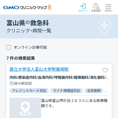
ログイン
会員登録
MENU
富山県
の
救急科
クリニック・病院一覧
オンライン診療可能
7
件の検索結果
国立大学法人富山大学附属病院
内科/感染症内科/血液内科/呼吸器内科/循環器科/消化器科/神経内科/腫瘍内科・外科/漢方内科/緩和ケア/外科/脳神経外科/呼吸器外科/心臓血管外科/整形外科/形成外科/美容外科/小児科/小児眼科/小児耳鼻咽喉科/小児皮膚科/小児外科/産科/婦人科/眼科/耳鼻咽喉科/皮膚科/泌尿器科/精神科・神経科/歯科口腔外科/リハビリテーション/放射線科/臨床検査・病理診断/救急科/麻酔科
婦中鵜坂駅
クレジットカード対応
マイナ保険証対応
女性医師
駐車場
富山県富山市杉谷２６３０にある医療機
関です。