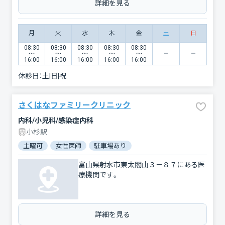
詳細を見る
月
火
水
木
金
土
日
08:30
08:30
08:30
08:30
08:30
〜
〜
〜
〜
〜
16:00
16:00
16:00
16:00
16:00
休診日：
土|日|祝
さくはなファミリークリニック
内科/小児科/感染症内科
小杉駅
土曜可
女性医師
駐車場あり
富山県射水市東太閤山３－８７にある医
療機関です。
詳細を見る