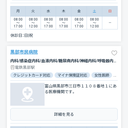
月
火
水
木
金
土
日
08:00
08:00
08:00
08:00
08:00
08:00
〜
〜
〜
〜
〜
〜
17:00
12:00
17:00
17:00
17:00
12:00
休診日：
日|祝
黒部市民病院
内科/感染症内科/血液内科/糖尿病内科/神経内科/呼吸器内科/循環器科/消化器科/腎臓内科・外科/漢方内科/外科/脳神経外科/呼吸器外科/心臓血管外科/乳腺外科/整形外科/形成外科/小児科/産婦人科/眼科/耳鼻咽喉科/皮膚科/泌尿器科/精神科・神経科/心療内科/歯科口腔外科/リハビリテーション/放射線科/臨床検査・病理診断/救急科/麻酔科
電鉄黒部駅
クレジットカード対応
マイナ保険証対応
女性医師
駐車場
富山県黒部市三日市１１０８番地１にあ
る医療機関です。
詳細を見る