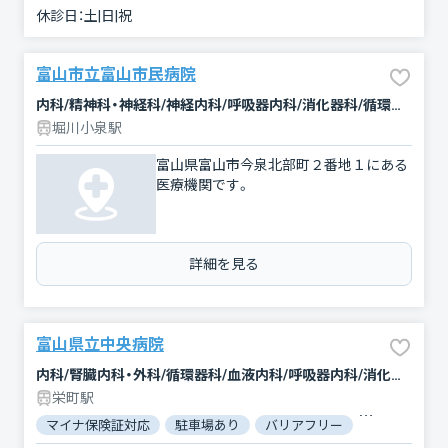
休診日：
土|日|祝
富山市立富山市民病院
内科/精神科・神経科/神経内科/呼吸器内科/消化器科/循環器科/内分泌科/血液内科/腎臓内科・外科/その他/腫瘍内科・外科/感染症内科/小児科/外科/乳腺外科/整形外科/形成外科/脳神経外科/皮膚科/泌尿器科/産婦人科/眼科/耳鼻咽喉科/リハビリテーション/放射線科/麻酔科/ペインクリニック/緩和ケア/臨床検査・病理診断/救急科
堀川小泉駅
富山県富山市今泉北部町２番地１にある
医療機関です。
詳細を見る
富山県立中央病院
内科/腎臓内科・外科/循環器科/血液内科/呼吸器内科/消化器科/内分泌科/感染症内科/腫瘍内科・外科/精神科・神経科/神経内科/小児科/新生児科/外科/乳腺外科/整形外科/形成外科/脳神経外科/呼吸器外科/心臓血管外科/小児外科/産婦人科/皮膚科/泌尿器科/眼科/耳鼻咽喉科/リハビリテーション/歯科口腔外科/放射線科/麻酔科/臨床検査・病理診断/救急科/緩和ケア
栄町駅
マイナ保険証対応
駐車場あり
バリアフリー
対応言語：英