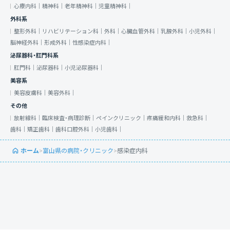
心療内科｜
精神科｜
老年精神科｜
児童精神科｜
外科系
整形外科｜
リハビリテーション科｜
外科｜
心臓血管外科｜
乳腺外科｜
小児外科｜
脳神経外科｜
形成外科｜
性感染症内科｜
泌尿器科・肛門科系
肛門科｜
泌尿器科｜
小児泌尿器科｜
美容系
美容皮膚科｜
美容外科｜
その他
放射線科｜
臨床検査・病理診断｜
ペインクリニック｜
疼痛緩和内科｜
救急科｜
歯科｜
矯正歯科｜
歯科口腔外科｜
小児歯科｜
ホーム
>
富山県の病院・クリニック
>
感染症内科