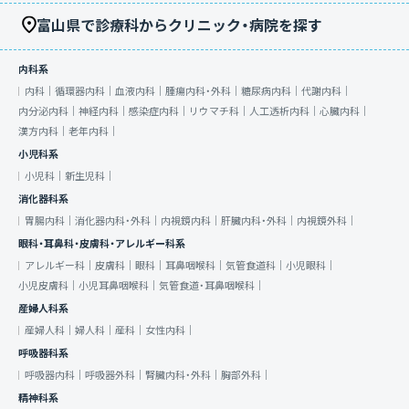
富山県で診療科からクリニック・病院を探す
内科系
内科｜
循環器内科｜
血液内科｜
腫瘍内科・外科｜
糖尿病内科｜
代謝内科｜
内分泌内科｜
神経内科｜
感染症内科｜
リウマチ科｜
人工透析内科｜
心臓内科｜
漢方内科｜
老年内科｜
小児科系
小児科｜
新生児科｜
消化器科系
胃腸内科｜
消化器内科・外科｜
内視鏡内科｜
肝臓内科・外科｜
内視鏡外科｜
眼科・耳鼻科・皮膚科・アレルギー科系
アレルギー科｜
皮膚科｜
眼科｜
耳鼻咽喉科｜
気管食道科｜
小児眼科｜
小児皮膚科｜
小児耳鼻咽喉科｜
気管食道・耳鼻咽喉科｜
産婦人科系
産婦人科｜
婦人科｜
産科｜
女性内科｜
呼吸器科系
呼吸器内科｜
呼吸器外科｜
腎臓内科・外科｜
胸部外科｜
精神科系