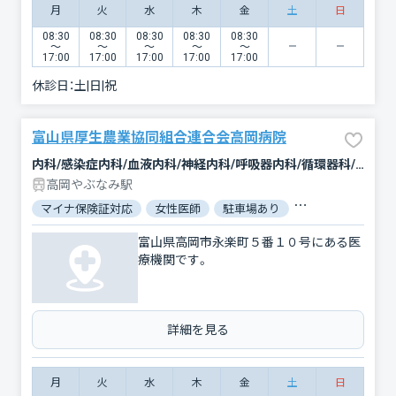
月
火
水
木
金
土
日
08:30
08:30
08:30
08:30
08:30
〜
〜
〜
〜
〜
17:00
17:00
17:00
17:00
17:00
休診日：
土|日|祝
富山県厚生農業協同組合連合会高岡病院
内科/感染症内科/血液内科/神経内科/呼吸器内科/循環器科/消化器科/腫瘍内科・外科/外科/脳神経外科/呼吸器外科/心臓血管外科/乳腺外科/整形外科/形成外科/緩和ケア/小児科/産婦人科/眼科/耳鼻咽喉科/皮膚科/泌尿器科/精神科・神経科/歯科口腔外科/リハビリテーション/放射線科/臨床検査・病理診断/救急科/麻酔科
高岡やぶなみ駅
マイナ保険証対応
女性医師
駐車場あり
バリアフリー
富山県高岡市永楽町５番１０号にある医
療機関です。
詳細を見る
月
火
水
木
金
土
日