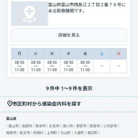
富山県富山市西長江２丁目２番７８号に
ある医療機関です。
詳細を見る
月
火
水
木
金
土
日
08:30
08:30
08:30
08:30
08:30
〜
〜
〜
〜
〜
11:00
11:00
11:00
11:00
11:00
9
件中
1
〜
9
件を表示
市区町村から感染症内科を探す
富山県
富山市｜
高岡市｜
魚津市｜
氷見市｜
滑川市｜
黒部市｜
砺波市｜
小矢部市｜
南砺市｜
射水市｜
舟橋村｜
上市町｜
立山町｜
入善町｜
朝日町｜