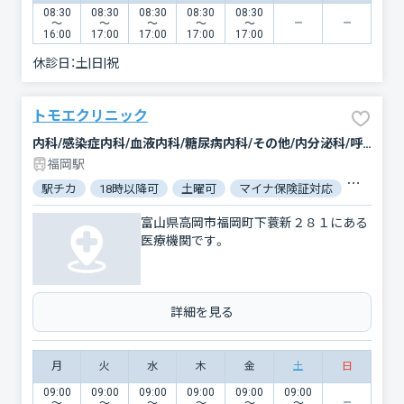
08:30
08:30
08:30
08:30
08:30
〜
〜
〜
〜
〜
16:00
17:00
17:00
17:00
17:00
休診日：
土|日|祝
トモエクリニック
内科/感染症内科/血液内科/糖尿病内科/その他/内分泌科/呼吸器内科/循環器科/心臓血管外科/消化器科/胃腸科/腎臓内科・外科/肝臓内科・外科/老年内科/アレルギー科/小児科/小児耳鼻咽喉科/小児皮膚科/皮膚科/リウマチ科
福岡駅
駅チカ
18時以降可
土曜可
マイナ保険証対応
駐車場あ
富山県高岡市福岡町下蓑新２８１にある
医療機関です。
詳細を見る
月
火
水
木
金
土
日
09:00
09:00
09:00
09:00
09:00
09:00
〜
〜
〜
〜
〜
〜