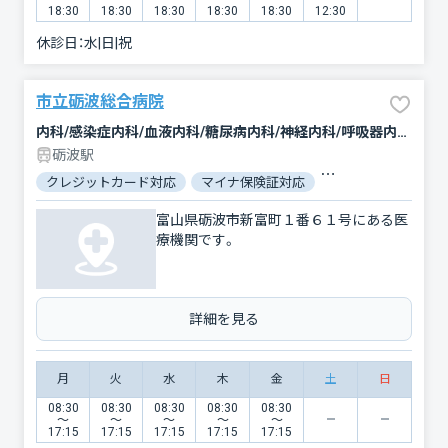
18:30
18:30
18:30
18:30
18:30
12:30
休診日：
水|日|祝
市立砺波総合病院
内科/感染症内科/血液内科/糖尿病内科/神経内科/呼吸器内科/循環器科/消化器科/腎臓内科・外科/外科/脳神経外科/呼吸器外科/心臓血管外科/肛門科/整形外科/形成外科/小児科/産婦人科/眼科/耳鼻咽喉科/皮膚科/泌尿器科/精神科・神経科/歯科口腔外科/リハビリテーション/放射線科/臨床検査・病理診断/救急科/麻酔科/緩和ケア
砺波駅
クレジットカード対応
マイナ保険証対応
駐車場あり
バリ
富山県砺波市新富町１番６１号にある医
療機関です。
詳細を見る
月
火
水
木
金
土
日
08:30
08:30
08:30
08:30
08:30
〜
〜
〜
〜
〜
17:15
17:15
17:15
17:15
17:15