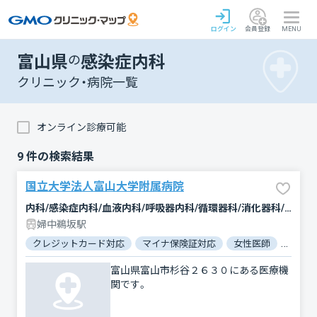
ログイン
会員登録
MENU
富山県
の
感染症内科
クリニック・病院一覧
オンライン診療可能
9
件の検索結果
国立大学法人富山大学附属病院
内科/感染症内科/血液内科/呼吸器内科/循環器科/消化器科/神経内科/腫瘍内科・外科/漢方内科/緩和ケア/外科/脳神経外科/呼吸器外科/心臓血管外科/整形外科/形成外科/美容外科/小児科/小児眼科/小児耳鼻咽喉科/小児皮膚科/小児外科/産科/婦人科/眼科/耳鼻咽喉科/皮膚科/泌尿器科/精神科・神経科/歯科口腔外科/リハビリテーション/放射線科/臨床検査・病理診断/救急科/麻酔科
婦中鵜坂駅
クレジットカード対応
マイナ保険証対応
女性医師
駐車場
富山県富山市杉谷２６３０にある医療機
関です。