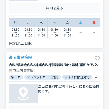
詳細を見る
月
火
水
木
金
土
日
08:30
08:30
08:30
08:30
08:30
〜
〜
〜
〜
〜
11:00
11:00
11:00
11:00
11:00
休診日：
土|日|祝
高岡市民病院
内科/感染症内科/神経内科/循環器科/消化器科/緩和ケア/外科/脳神経外科/心臓血管外科/整形外科/形成外科/小児科/産婦人科/眼科/耳鼻咽喉科/皮膚科/泌尿器科/精神科・神経科/歯科口腔外科/リウマチ科/リハビリテーション/放射線科/臨床検査・病理診断/麻酔科
市民病院前駅
駅チカ
クレジットカード対応
マイナ保険証対応
女性医師
富山県高岡市宝町４番１号にある医療機
関です。