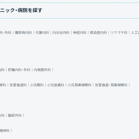
ニック・病院を探す
科・外科｜
糖尿病内科｜
代謝内科｜
内分泌内科｜
神経内科｜
感染症内科｜
リウマチ科｜
人工
内科｜
肝臓内科・外科｜
内視鏡外科｜
喉科｜
気管食道科｜
小児眼科｜
小児皮膚科｜
小児耳鼻咽喉科｜
気管食道・耳鼻咽喉科｜
外科｜
胸部外科｜
精神科｜