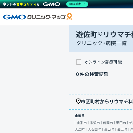
無料診断
遊佐町
の
リウマチ
クリニック・病院一覧
オンライン診療可能
0
件の検索結果
市区町村からリウマチ科
山形県
山形市｜
米沢市｜
鶴岡市｜
酒田市｜
新
大江町｜
大石田町｜
金山町｜
最上町｜