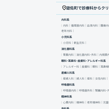
遊佐町で診療科からクリ
内科系
内科｜
循環器内科｜
血液内科｜
腫瘍内
老年内科｜
小児科系
小児科｜
新生児科｜
消化器科系
胃腸内科｜
消化器内科・外科｜
内視鏡
眼科・耳鼻科・皮膚科・アレルギー科系
アレルギー科｜
皮膚科｜
眼科｜
耳鼻咽
産婦人科系
産婦人科｜
婦人科｜
産科｜
女性内科｜
呼吸器科系
呼吸器内科｜
呼吸器外科｜
腎臓内科・
精神科系
心療内科｜
精神科｜
老年精神科｜
児童
外科系