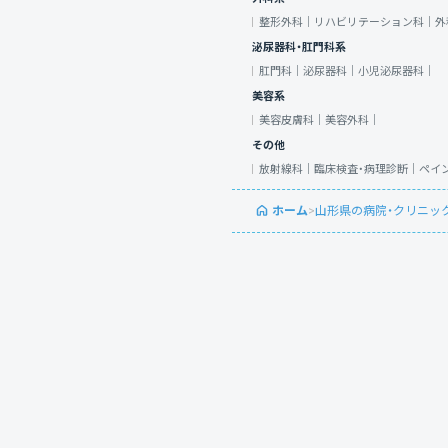
整形外科｜
リハビリテーション科｜
外
泌尿器科・肛門科系
肛門科｜
泌尿器科｜
小児泌尿器科｜
美容系
美容皮膚科｜
美容外科｜
その他
放射線科｜
臨床検査・病理診断｜
ペイ
ホーム
>
山形県の病院・クリニッ