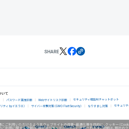
SHARE
ついて
セキュリティ相談AIチャットボット
」
パスワード漏洩診断
Webサイトリスク診断
セキュリテ
ティ byイエラエ）
サイバー攻撃対策（GMO Flatt Security）
なりすまし対策
にご利用いただけるよう本ウェブサイトの改善・最適化等を目的に、クッキー（Cook
のご利用に関する情報は、弊社及びサードパーティに共有されます。詳細は、弊社の