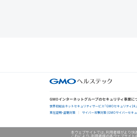
GMOインターネットグループのセキュリティ事業に
世界初総合ネットセキュリティサービス「GMOセキュリティ24
実在証明・盗聴対策
サイバー攻撃対策（GMOサイバーセキュリ
本ウェブサイトでは、利用者様がより快適
これにより、利用者様の本ウェブサイト