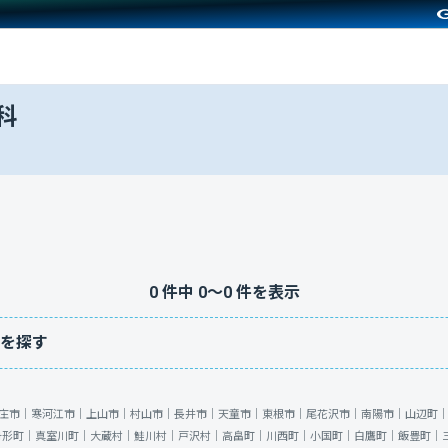
科
0
件中
0
〜
0
件を表示
を探す
庄市｜
寒河江市｜
上山市｜
村山市｜
長井市｜
天童市｜
東根市｜
尾花沢市｜
南陽市｜
山辺町
舟形町｜
真室川町｜
大蔵村｜
鮭川村｜
戸沢村｜
高畠町｜
川西町｜
小国町｜
白鷹町｜
飯豊町｜