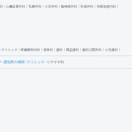
科｜
心臓血管外科｜
乳腺外科｜
小児外科｜
脳神経外科｜
形成外科｜
性感染症内科｜
ンクリニック｜
疼痛緩和内科｜
救急科｜
歯科｜
矯正歯科｜
歯科口腔外科｜
小児歯科｜
ク
>
遊佐町の病院・クリニック
>
リウマチ科