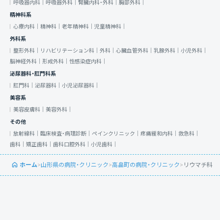
呼吸器内科｜
呼吸器外科｜
腎臓内科・外科｜
胸部外科｜
精神科系
心療内科｜
精神科｜
老年精神科｜
児童精神科｜
外科系
整形外科｜
リハビリテーション科｜
外科｜
心臓血管外科｜
乳腺外科｜
小児外科｜
脳神経外科｜
形成外科｜
性感染症内科｜
泌尿器科・肛門科系
肛門科｜
泌尿器科｜
小児泌尿器科｜
美容系
美容皮膚科｜
美容外科｜
その他
放射線科｜
臨床検査・病理診断｜
ペインクリニック｜
疼痛緩和内科｜
救急科｜
歯科｜
矯正歯科｜
歯科口腔外科｜
小児歯科｜
ホーム
>
山形県の病院・クリニック
>
高畠町の病院・クリニック
>
リウマチ科