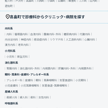
鮭川村｜
戸沢村｜
高畠町｜
川西町｜
小国町｜
白鷹町｜
飯豊町｜
三川町｜
庄内町｜
遊佐町｜
高畠町で診療科からクリニック・病院を探す
内科系
内科｜
循環器内科｜
血液内科｜
腫瘍内科・外科｜
糖尿病内科｜
代謝内科｜
内分泌内科｜
神経内科｜
感染症内科｜
リウマチ科｜
人工透析内科｜
心臓内科｜
漢方内科｜
老年内科｜
小児科系
小児科｜
新生児科｜
消化器科系
胃腸内科｜
消化器内科・外科｜
内視鏡内科｜
肝臓内科・外科｜
内視鏡外科｜
眼科・耳鼻科・皮膚科・アレルギー科系
アレルギー科｜
皮膚科｜
眼科｜
耳鼻咽喉科｜
気管食道科｜
小児眼科｜
小児皮膚科｜
小児耳鼻咽喉科｜
気管食道・耳鼻咽喉科｜
産婦人科系
産婦人科｜
婦人科｜
産科｜
女性内科｜
呼吸器科系