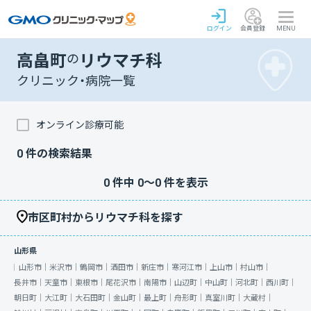
ログイン
会員登録
MENU
高畠町
の
リウマチ科
クリニック・病院一覧
オンライン診療可能
0
件の検索結果
0
件中
0
〜
0
件を表示
市区町村からリウマチ科を探す
山形県
山形市｜
米沢市｜
鶴岡市｜
酒田市｜
新庄市｜
寒河江市｜
上山市｜
村山市｜
長井市｜
天童市｜
東根市｜
尾花沢市｜
南陽市｜
山辺町｜
中山町｜
河北町｜
西川町｜
朝日町｜
大江町｜
大石田町｜
金山町｜
最上町｜
舟形町｜
真室川町｜
大蔵村｜