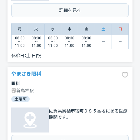
詳細を見る
月
火
水
木
金
土
日
08:30
08:30
08:30
08:30
08:30
〜
〜
〜
〜
〜
11:00
11:00
11:00
11:00
11:00
休診日：
土|日|祝
やまさき眼科
眼科
新鳥栖駅
土曜可
佐賀県鳥栖市宿町９８５番地にある医療
機関です。