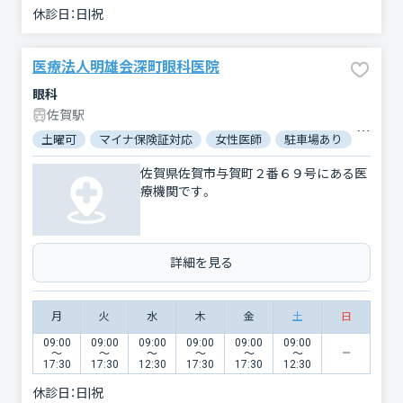
休診日：
日|祝
医療法人明雄会深町眼科医院
眼科
佐賀駅
土曜可
マイナ保険証対応
女性医師
駐車場あり
バリア
佐賀県佐賀市与賀町２番６９号にある医
療機関です。
詳細を見る
月
火
水
木
金
土
日
09:00
09:00
09:00
09:00
09:00
09:00
〜
〜
〜
〜
〜
〜
17:30
17:30
12:30
17:30
17:30
12:30
休診日：
日|祝