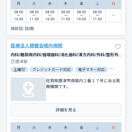
月
火
水
木
金
土
日
08:00
08:00
08:00
08:00
08:00
08:00
〜
〜
〜
〜
〜
〜
16:00
11:00
16:00
11:00
16:00
11:00
休診日：
日|祝
医療法人賛健会城内病院
内科/糖尿病内科/循環器科/消化器科/漢方内科/外科/整形外科/眼科/リウマチ科/リハビリテーション/麻酔科
唐津駅
土曜可
クレジットカード対応
電子マネー対応
マイナ保険
佐賀県唐津市南城内２番１７号にある医
療機関です。
詳細を見る
月
火
水
木
金
土
日