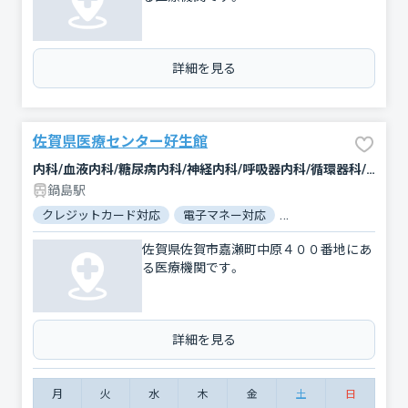
詳細を見る
佐賀県医療センター好生館
内科/血液内科/糖尿病内科/神経内科/呼吸器内科/循環器科/消化器科/腎臓内科・外科/肝臓内科・外科/腫瘍内科・外科/緩和ケア/外科/脳神経外科/呼吸器外科/心臓血管外科/整形外科/形成外科/小児科/小児外科/産婦人科/眼科/耳鼻咽喉科/皮膚科/泌尿器科/精神科・神経科/歯科口腔外科/リハビリテーション/放射線科/臨床検査・病理診断/救急科/麻酔科
鍋島駅
クレジットカード対応
電子マネー対応
マイナ保険証対応
佐賀県佐賀市嘉瀬町中原４００番地にあ
る医療機関です。
詳細を見る
月
火
水
木
金
土
日