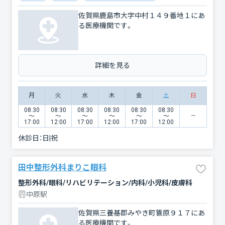
佐賀県鹿島市大字中村１４９番地１にあ
る医療機関です。
詳細を見る
月
火
水
木
金
土
日
08:30
08:30
08:30
08:30
08:30
08:30
〜
〜
〜
〜
〜
〜
17:00
12:00
17:00
12:00
17:00
12:00
休診日：
日|祝
田中整形外科まりこ眼科
整形外科/眼科/リハビリテーション/内科/小児科/皮膚科
中原駅
佐賀県三養基郡みやき町簑原９１７にあ
る医療機関です。