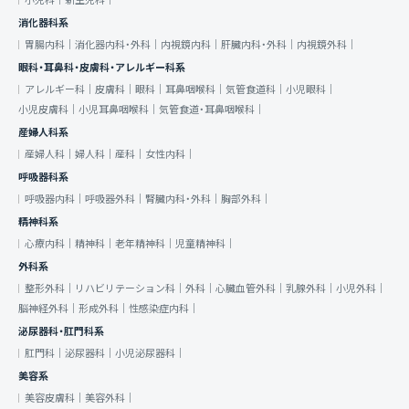
小児科｜
新生児科｜
消化器科系
胃腸内科｜
消化器内科・外科｜
内視鏡内科｜
肝臓内科・外科｜
内視鏡外科｜
眼科・耳鼻科・皮膚科・アレルギー科系
アレルギー科｜
皮膚科｜
眼科｜
耳鼻咽喉科｜
気管食道科｜
小児眼科｜
小児皮膚科｜
小児耳鼻咽喉科｜
気管食道・耳鼻咽喉科｜
産婦人科系
産婦人科｜
婦人科｜
産科｜
女性内科｜
呼吸器科系
呼吸器内科｜
呼吸器外科｜
腎臓内科・外科｜
胸部外科｜
精神科系
心療内科｜
精神科｜
老年精神科｜
児童精神科｜
外科系
整形外科｜
リハビリテーション科｜
外科｜
心臓血管外科｜
乳腺外科｜
小児外科｜
脳神経外科｜
形成外科｜
性感染症内科｜
泌尿器科・肛門科系
肛門科｜
泌尿器科｜
小児泌尿器科｜
美容系
美容皮膚科｜
美容外科｜