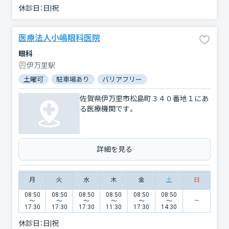
休診日：
日|祝
医療法人小嶋眼科医院
眼科
伊万里駅
土曜可
駐車場あり
バリアフリー
佐賀県伊万里市松島町３４０番地１にあ
る医療機関です。
詳細を見る
月
火
水
木
金
土
日
08:50
08:50
08:50
08:50
08:50
08:50
〜
〜
〜
〜
〜
〜
17:30
17:30
17:30
11:30
17:30
14:30
休診日：
日|祝