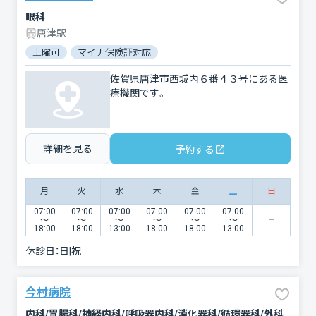
眼科
唐津駅
土曜可
マイナ保険証対応
佐賀県唐津市西城内６番４３号にある医
療機関です。
詳細を見る
予約する
月
火
水
木
金
土
日
07:00
07:00
07:00
07:00
07:00
07:00
〜
〜
〜
〜
〜
〜
18:00
18:00
13:00
18:00
18:00
13:00
休診日：
日|祝
今村病院
内科/胃腸科/神経内科/呼吸器内科/消化器科/循環器科/外科/心臓血管外科/整形外科/脳神経外科/呼吸器外科/泌尿器科/アレルギー科/耳鼻咽喉科/リハビリテーション/放射線科/救急科/形成外科/婦人科/眼科/小児科/麻酔科/歯科口腔外科/肛門科