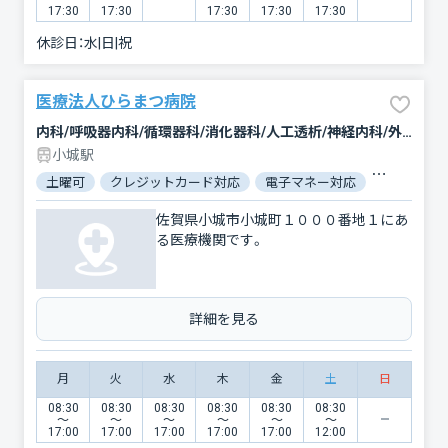
17:30
17:30
17:30
17:30
17:30
休診日：
水|日|祝
医療法人ひらまつ病院
内科/呼吸器内科/循環器科/消化器科/人工透析/神経内科/外科/脳神経外科/呼吸器外科/肛門科/整形外科/小児科/眼科/皮膚科/泌尿器科/リウマチ科/リハビリテーション/放射線科/麻酔科
小城駅
土曜可
クレジットカード対応
電子マネー対応
マイナ保険
佐賀県小城市小城町１０００番地１にあ
る医療機関です。
詳細を見る
月
火
水
木
金
土
日
08:30
08:30
08:30
08:30
08:30
08:30
〜
〜
〜
〜
〜
〜
17:00
17:00
17:00
17:00
17:00
12:00