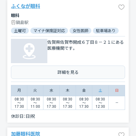
ふくなが眼科
眼科
鍋島駅
土曜可
マイナ保険証対応
女性医師
駐車場あり
バリア
佐賀県佐賀市開成６丁目８－２１にある
医療機関です。
詳細を見る
月
火
水
木
金
土
日
08:30
08:30
08:30
08:30
08:30
08:30
〜
〜
〜
〜
〜
〜
17:30
11:00
17:30
17:30
17:30
12:30
休診日：
日|祝
加藤眼科医院