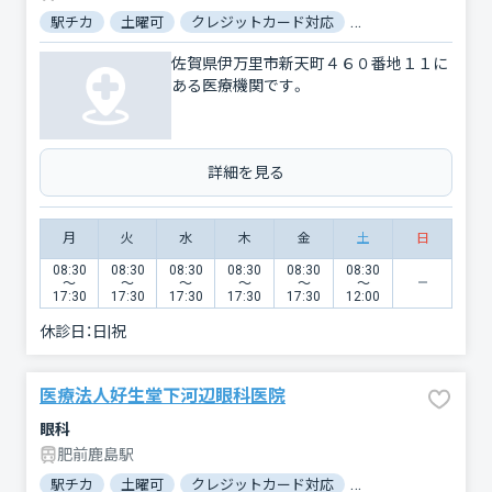
駅チカ
土曜可
クレジットカード対応
マイナ保険証対応
佐賀県伊万里市新天町４６０番地１１に
ある医療機関です。
詳細を見る
月
火
水
木
金
土
日
08:30
08:30
08:30
08:30
08:30
08:30
〜
〜
〜
〜
〜
〜
17:30
17:30
17:30
17:30
17:30
12:00
休診日：
日|祝
医療法人好生堂下河辺眼科医院
眼科
肥前鹿島駅
駅チカ
土曜可
クレジットカード対応
電子マネー対応