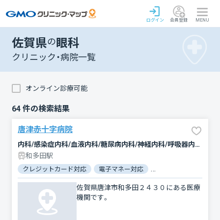
ログイン
会員登録
MENU
佐賀県
の
眼科
クリニック・病院一覧
オンライン診療可能
64
件の検索結果
唐津赤十字病院
内科/感染症内科/血液内科/糖尿病内科/神経内科/呼吸器内科/循環器科/消化器科/腎臓内科・外科/腫瘍内科・外科/リウマチ科/外科/脳神経外科/呼吸器外科/心臓血管外科/肝臓内科・外科/乳腺外科/整形外科/形成外科/小児科/産婦人科/眼科/耳鼻咽喉科/皮膚科/泌尿器科/精神科・神経科/歯科口腔外科/リハビリテーション/放射線科/臨床検査・病理診断/救急科/麻酔科
和多田駅
クレジットカード対応
電子マネー対応
マイナ保険証対応
佐賀県唐津市和多田２４３０にある医療
機関です。