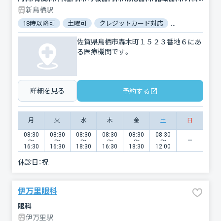
新鳥栖駅
18時以降可
土曜可
クレジットカード対応
電子マネー対応
佐賀県鳥栖市轟木町１５２３番地６にあ
る医療機関です。
詳細を見る
予約する
月
火
水
木
金
土
日
08:30
08:30
08:30
08:30
08:30
08:30
〜
〜
〜
〜
〜
〜
16:30
16:30
18:30
16:30
18:30
12:00
休診日：
祝
伊万里眼科
眼科
伊万里駅