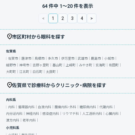
64
件中
1
〜
20
件を表示
<
1
2
3
4
>
市区町村から眼科を探す
佐賀県
佐賀市｜
唐津市｜
鳥栖市｜
多久市｜
伊万里市｜
武雄市｜
鹿島市｜
小城市｜
嬉野市｜
神埼市｜
吉野ヶ里町｜
基山町｜
上峰町｜
みやき町｜
玄海町｜
有田町｜
大町町｜
江北町｜
白石町｜
太良町｜
佐賀県で診療科からクリニック・病院を探す
内科系
内科｜
循環器内科｜
血液内科｜
腫瘍内科・外科｜
糖尿病内科｜
代謝内科｜
内分泌内科｜
神経内科｜
感染症内科｜
リウマチ科｜
人工透析内科｜
心臓内科｜
漢方内科｜
老年内科｜
小児科系