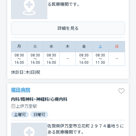
る医療機関です。
詳細を見る
月
火
水
木
金
土
日
08:30
08:30
08:30
08:30
08:30
〜
〜
〜
〜
〜
16:00
16:00
16:00
16:00
11:30
休診日：
木|日|祝
堀田病院
内科/精神科・神経科/心療内科
上伊万里駅
土曜可
日曜可
佐賀県伊万里市立花町２９７４番地５に
ある医療機関です。