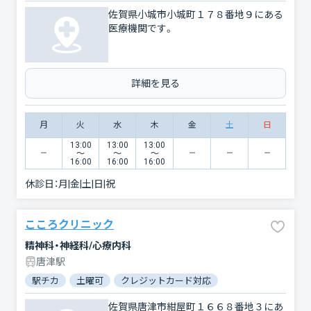
佐賀県小城市小城町１７８番地９にある
医療機関です。
詳細を見る
月
火
水
木
金
土
日
13:00
13:00
13:00
〜
〜
〜
16:00
16:00
16:00
休診日：
月|金|土|日|祝
こころクリニック
精神科・神経科/心療内科
唐津駅
駅チカ
土曜可
クレジットカード対応
電子マネー対応
佐賀県唐津市紺屋町１６６８番地３にあ