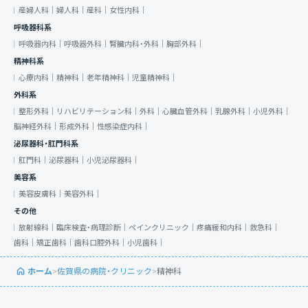
産婦人科｜
婦人科｜
産科｜
女性内科｜
呼吸器科系
呼吸器内科｜
呼吸器外科｜
腎臓内科・外科｜
胸部外科｜
精神科系
心療内科｜
精神科｜
老年精神科｜
児童精神科｜
外科系
整形外科｜
リハビリテーション科｜
外科｜
心臓血管外科｜
乳腺外科｜
小児外科｜
脳神経外科｜
形成外科｜
性感染症内科｜
泌尿器科・肛門科系
肛門科｜
泌尿器科｜
小児泌尿器科｜
美容系
美容皮膚科｜
美容外科｜
その他
放射線科｜
臨床検査・病理診断｜
ペインクリニック｜
疼痛緩和内科｜
救急科｜
歯科｜
矯正歯科｜
歯科口腔外科｜
小児歯科｜
ホーム
>
佐賀県の病院・クリニック
>
精神科