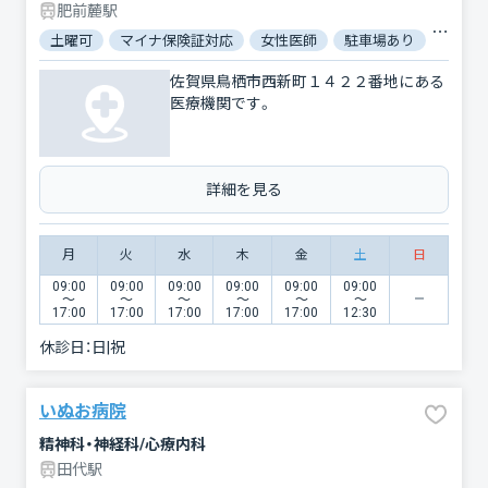
肥前麓駅
土曜可
マイナ保険証対応
女性医師
駐車場あり
バリア
佐賀県鳥栖市西新町１４２２番地にある
医療機関です。
詳細を見る
月
火
水
木
金
土
日
09:00
09:00
09:00
09:00
09:00
09:00
〜
〜
〜
〜
〜
〜
17:00
17:00
17:00
17:00
17:00
12:30
休診日：
日|祝
いぬお病院
精神科・神経科/心療内科
田代駅