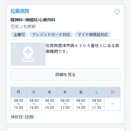
松籟病院
精神科・神経科/心療内科
虹ノ松原駅
土曜可
クレジットカード対応
マイナ保険証対応
佐賀県唐津市鏡４３０４番地１にある医
療機関です。
詳細を見る
月
火
水
木
金
土
日
08:00
08:00
08:00
08:00
08:00
08:00
〜
〜
〜
〜
〜
〜
16:00
16:00
16:00
12:00
16:00
11:30
休診日：
日|祝