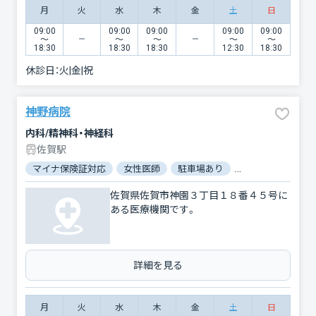
月
火
水
木
金
土
日
09:00
09:00
09:00
09:00
09:00
〜
〜
〜
〜
〜
18:30
18:30
18:30
12:30
18:30
休診日：
火|金|祝
神野病院
内科/精神科・神経科
佐賀駅
マイナ保険証対応
女性医師
駐車場あり
バリアフリー
佐賀県佐賀市神園３丁目１８番４５号に
ある医療機関です。
詳細を見る
月
火
水
木
金
土
日