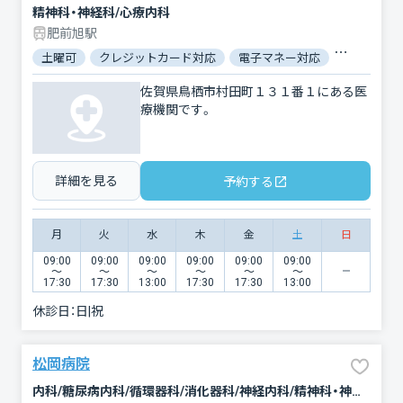
精神科・神経科/心療内科
肥前旭駅
土曜可
クレジットカード対応
電子マネー対応
マイナ保険
佐賀県鳥栖市村田町１３１番１にある医
療機関です。
詳細を見る
予約する
月
火
水
木
金
土
日
09:00
09:00
09:00
09:00
09:00
09:00
〜
〜
〜
〜
〜
〜
17:30
17:30
13:00
17:30
17:30
13:00
休診日：
日|祝
松岡病院
内科/糖尿病内科/循環器科/消化器科/神経内科/精神科・神経科/リウマチ科/リハビリテーション