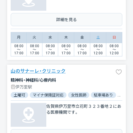
詳細を見る
月
火
水
木
金
土
日
08:00
08:00
08:00
08:00
08:00
08:00
08:00
〜
〜
〜
〜
〜
〜
〜
17:00
17:00
17:00
17:00
17:00
12:00
12:00
山のサナーレ・クリニック
精神科・神経科/心療内科
伊万里駅
土曜可
マイナ保険証対応
女性医師
駐車場あり
バリア
佐賀県伊万里市立花町３２３番地２にあ
る医療機関です。