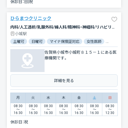
休診日：
日|祝
ひらまつクリニック
内科/人工透析/乳腺外科/婦人科/精神科・神経科/リハビリテーション/放射線科
小城駅
土曜可
日曜可
マイナ保険証対応
女性医師
駐車場あり
佐賀県小城市小城町８１５－１にある医
療機関です。
詳細を見る
月
火
水
木
金
土
日
08:30
08:30
08:30
08:30
08:30
08:30
08:30
〜
〜
〜
〜
〜
〜
〜
16:30
16:30
16:30
16:30
16:30
16:30
12:30
休診日：
祝