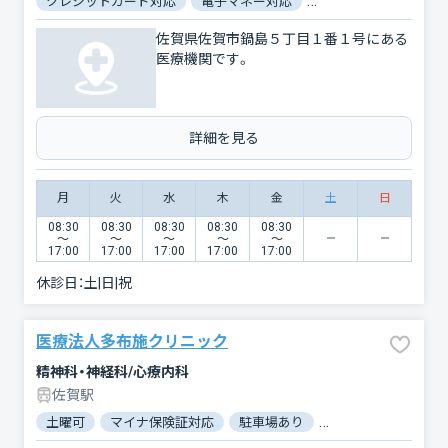
クレジットカード対応
電子マネー対応
マイナ保険証対応
佐賀県佐賀市鍋島５丁目１番１号にある
医療機関です。
詳細を見る
月
火
水
木
金
土
日
08:30
08:30
08:30
08:30
08:30
〜
〜
〜
〜
〜
17:00
17:00
17:00
17:00
17:00
休診日：
土|日|祝
医療法人多布施クリニック
精神科・神経科/心療内科
佐賀駅
土曜可
マイナ保険証対応
駐車場あり
バリアフリー
電