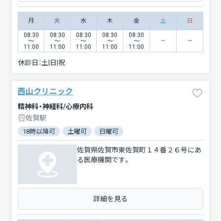
月
火
水
木
金
土
日
08:30
08:30
08:30
08:30
08:30
〜
〜
〜
〜
〜
11:00
11:00
11:00
11:00
11:00
休診日：
土|日|祝
西山クリニック
精神科・神経科/心療内科
佐賀駅
18時以降可
土曜可
日曜可
佐賀県佐賀市東佐賀町１４番２６号にあ
る医療機関です。
詳細を見る