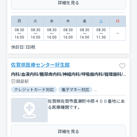
詳細を見る
月
火
水
木
金
土
日
08:30
08:30
08:30
08:30
08:30
08:30
〜
〜
〜
〜
〜
〜
16:00
16:00
16:00
16:00
16:00
11:30
休診日：
日|祝
佐賀県医療センター好生館
内科/血液内科/糖尿病内科/神経内科/呼吸器内科/循環器科/消化器科/腎臓内科・外科/肝臓内科・外科/腫瘍内科・外科/緩和ケア/外科/脳神経外科/呼吸器外科/心臓血管外科/整形外科/形成外科/小児科/小児外科/産婦人科/眼科/耳鼻咽喉科/皮膚科/泌尿器科/精神科・神経科/歯科口腔外科/リハビリテーション/放射線科/臨床検査・病理診断/救急科/麻酔科
鍋島駅
クレジットカード対応
電子マネー対応
マイナ保険証対応
佐賀県佐賀市嘉瀬町中原４００番地にあ
る医療機関です。
詳細を見る