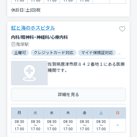
11:00
11:00
11:00
11:00
11:00
休診日：
土|日|祝
虹と海のホスピタル
内科/精神科・神経科/心療内科
鬼塚駅
土曜可
クレジットカード対応
マイナ保険証対応
駐車場あ
佐賀県唐津市原８４２番地１にある医療
機関です。
詳細を見る
月
火
水
木
金
土
日
08:30
08:30
08:30
08:30
08:30
08:30
〜
〜
〜
〜
〜
〜
17:00
17:00
17:00
17:00
17:00
17:00