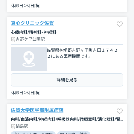
休診日：
木|日|祝
真心クリニック佐賀
心療内科/精神科・神経科
吉野ケ里公園駅
佐賀県神埼郡吉野ヶ里町吉田１７４２－
２にある医療機関です。
詳細を見る
休診日：
木|日|祝
佐賀大学医学部附属病院
内科/血液内科/神経内科/呼吸器内科/循環器科/消化器科/腎臓内科・外科/肝臓内科・外科/ペインクリニック/脳神経外科/呼吸器外科/心臓血管外科/外科/整形外科/形成外科/小児科/産婦人科/眼科/耳鼻咽喉科/皮膚科/泌尿器科/精神科・神経科/歯科口腔外科/リウマチ科/リハビリテーション/放射線科/臨床検査・病理診断/救急科/麻酔科
鍋島駅