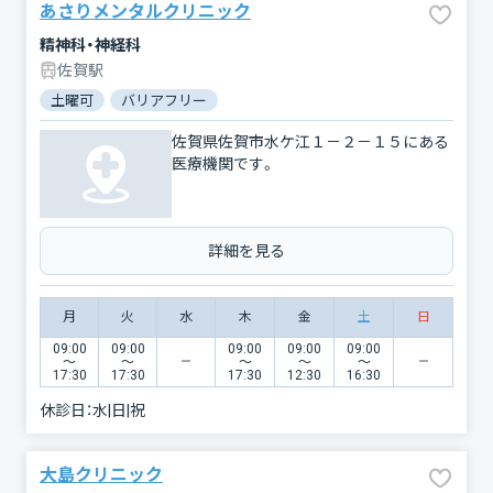
あさりメンタルクリニック
精神科・神経科
佐賀駅
土曜可
バリアフリー
佐賀県佐賀市水ケ江１－２－１５にある
医療機関です。
詳細を見る
月
火
水
木
金
土
日
09:00
09:00
09:00
09:00
09:00
〜
〜
〜
〜
〜
17:30
17:30
17:30
12:30
16:30
休診日：
水|日|祝
大島クリニック