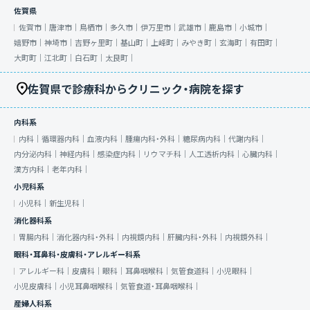
佐賀県
佐賀市｜
唐津市｜
鳥栖市｜
多久市｜
伊万里市｜
武雄市｜
鹿島市｜
小城市｜
嬉野市｜
神埼市｜
吉野ヶ里町｜
基山町｜
上峰町｜
みやき町｜
玄海町｜
有田町｜
大町町｜
江北町｜
白石町｜
太良町｜
佐賀県で診療科からクリニック・病院を探す
内科系
内科｜
循環器内科｜
血液内科｜
腫瘍内科・外科｜
糖尿病内科｜
代謝内科｜
内分泌内科｜
神経内科｜
感染症内科｜
リウマチ科｜
人工透析内科｜
心臓内科｜
漢方内科｜
老年内科｜
小児科系
小児科｜
新生児科｜
消化器科系
胃腸内科｜
消化器内科・外科｜
内視鏡内科｜
肝臓内科・外科｜
内視鏡外科｜
眼科・耳鼻科・皮膚科・アレルギー科系
アレルギー科｜
皮膚科｜
眼科｜
耳鼻咽喉科｜
気管食道科｜
小児眼科｜
小児皮膚科｜
小児耳鼻咽喉科｜
気管食道・耳鼻咽喉科｜
産婦人科系