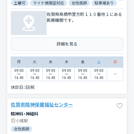
土曜可
マイナ保険証対応
女性医師
駐車場あり
バリア
佐賀県鳥栖市萱方町１１０番地１にある
医療機関です。
詳細を見る
月
火
水
木
金
土
日
09:00
09:00
09:00
09:00
09:00
09:00
〜
〜
〜
〜
〜
〜
16:45
16:45
16:45
16:45
16:45
16:45
休診日：
日|祝
佐賀県精神保健福祉センター
精神科・神経科
小城駅
女性医師