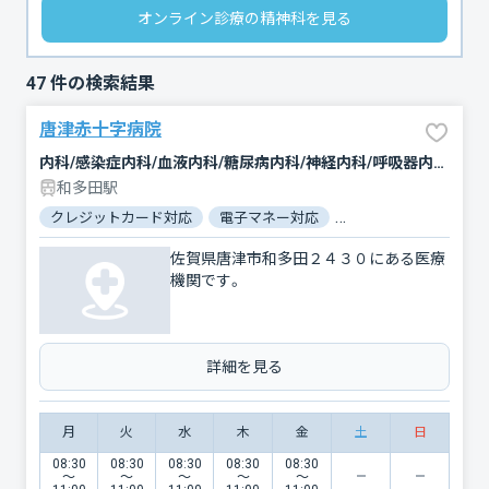
オンライン診療の精神科を見る
47
件の検索結果
唐津赤十字病院
内科/感染症内科/血液内科/糖尿病内科/神経内科/呼吸器内科/循環器科/消化器科/腎臓内科・外科/腫瘍内科・外科/リウマチ科/外科/脳神経外科/呼吸器外科/心臓血管外科/肝臓内科・外科/乳腺外科/整形外科/形成外科/小児科/産婦人科/眼科/耳鼻咽喉科/皮膚科/泌尿器科/精神科・神経科/歯科口腔外科/リハビリテーション/放射線科/臨床検査・病理診断/救急科/麻酔科
和多田駅
クレジットカード対応
電子マネー対応
マイナ保険証対応
佐賀県唐津市和多田２４３０にある医療
機関です。
詳細を見る
月
火
水
木
金
土
日
08:30
08:30
08:30
08:30
08:30
〜
〜
〜
〜
〜