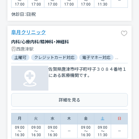
〜
〜
〜
〜
〜
〜
17:00
17:00
17:00
17:00
17:00
11:30
休診日：
日|祝
皐月クリニック
内科/心療内科/精神科・神経科
西唐津駅
土曜可
クレジットカード対応
電子マネー対応
女性医師
佐賀県唐津市呼子町呼子３０８４番地１
にある医療機関です。
詳細を見る
月
火
水
木
金
土
日
09:00
09:00
09:00
09:00
09:00
〜
〜
〜
〜
〜
16:30
16:30
16:30
16:30
11:30