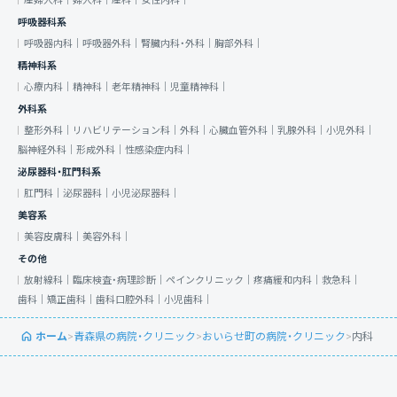
産婦人科｜
婦人科｜
産科｜
女性内科｜
呼吸器科系
呼吸器内科｜
呼吸器外科｜
腎臓内科・外科｜
胸部外科｜
精神科系
心療内科｜
精神科｜
老年精神科｜
児童精神科｜
外科系
整形外科｜
リハビリテーション科｜
外科｜
心臓血管外科｜
乳腺外科｜
小児外科｜
脳神経外科｜
形成外科｜
性感染症内科｜
泌尿器科・肛門科系
肛門科｜
泌尿器科｜
小児泌尿器科｜
美容系
美容皮膚科｜
美容外科｜
その他
放射線科｜
臨床検査・病理診断｜
ペインクリニック｜
疼痛緩和内科｜
救急科｜
歯科｜
矯正歯科｜
歯科口腔外科｜
小児歯科｜
ホーム
>
青森県の病院・クリニック
>
おいらせ町の病院・クリニック
>
内科