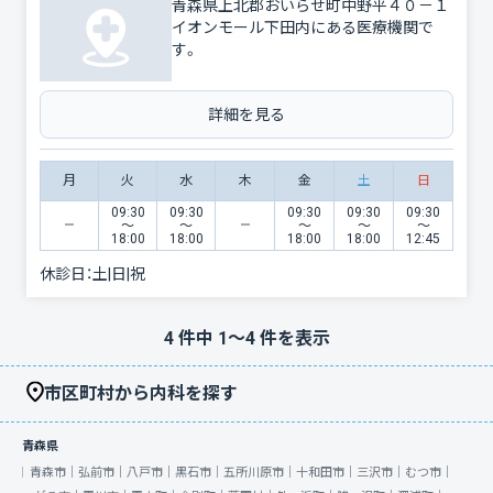
青森県上北郡おいらせ町中野平４０－１
イオンモール下田内にある医療機関で
す。
詳細を見る
月
火
水
木
金
土
日
09:30
09:30
09:30
09:30
09:30
〜
〜
〜
〜
〜
18:00
18:00
18:00
18:00
12:45
休診日：
土|日|祝
4
件中
1
〜
4
件を表示
市区町村から内科を探す
青森県
青森市｜
弘前市｜
八戸市｜
黒石市｜
五所川原市｜
十和田市｜
三沢市｜
むつ市｜