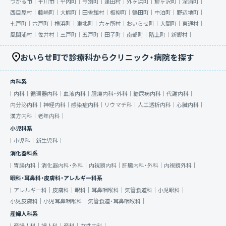
つがる市｜
平川市｜
平内町｜
今別町｜
蓬田村｜
外ヶ浜町｜
鰺ヶ沢町｜
深浦町｜
西目屋村｜
藤崎町｜
大鰐町｜
田舎館村｜
板柳町｜
鶴田町｜
中泊町｜
野辺地町｜
七戸町｜
六戸町｜
横浜町｜
東北町｜
六ヶ所村｜
おいらせ町｜
大間町｜
東通村｜
風間浦村｜
佐井村｜
三戸町｜
五戸町｜
田子町｜
南部町｜
階上町｜
新郷村｜
おいらせ町で診療科からクリニック・病院を探す
内科系
内科｜
循環器内科｜
血液内科｜
腫瘍内科・外科｜
糖尿病内科｜
代謝内科｜
内分泌内科｜
神経内科｜
感染症内科｜
リウマチ科｜
人工透析内科｜
心臓内科｜
漢方内科｜
老年内科｜
小児科系
小児科｜
新生児科｜
消化器科系
胃腸内科｜
消化器内科・外科｜
内視鏡内科｜
肝臓内科・外科｜
内視鏡外科｜
眼科・耳鼻科・皮膚科・アレルギー科系
アレルギー科｜
皮膚科｜
眼科｜
耳鼻咽喉科｜
気管食道科｜
小児眼科｜
小児皮膚科｜
小児耳鼻咽喉科｜
気管食道・耳鼻咽喉科｜
産婦人科系