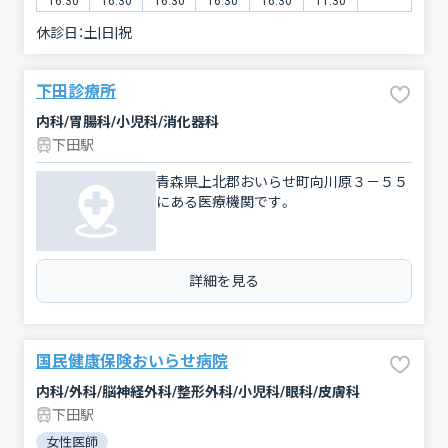
16:30
16:30
16:30
16:30
16:30
11:30
休診日：
土|日|祝
下田診療所
内科/胃腸科/小児科/消化器科
下田駅
青森県上北郡おいらせ町向川原３－５５
にある医療機関です。
詳細を見る
国民健康保険おいらせ病院
内科/外科/脳神経外科/整形外科/小児科/眼科/皮膚科
下田駅
女性医師