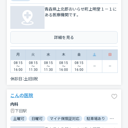
青森県上北郡おいらせ町上明堂１－１に
ある医療機関です。
詳細を見る
月
火
水
木
金
土
日
08:15
08:15
08:15
08:15
08:15
〜
〜
〜
〜
〜
16:00
11:30
11:30
16:00
16:00
休診日：
土|日|祝
こんの医院
内科
下田駅
土曜可
日曜可
マイナ保険証対応
駐車場あり
バリアフ