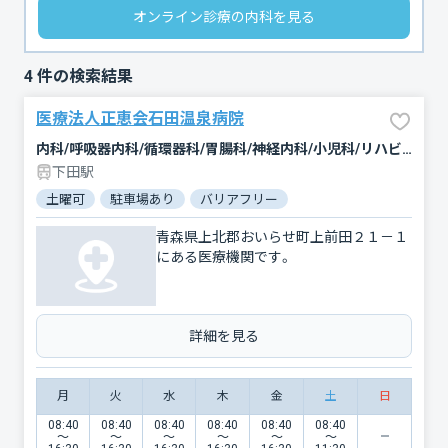
オンライン診療の内科を見る
4
件の検索結果
医療法人正恵会石田温泉病院
内科/呼吸器内科/循環器科/胃腸科/神経内科/小児科/リハビリテーション/放射線科
下田駅
土曜可
駐車場あり
バリアフリー
青森県上北郡おいらせ町上前田２１－１
にある医療機関です。
詳細を見る
月
火
水
木
金
土
日
08:40
08:40
08:40
08:40
08:40
08:40
〜
〜
〜
〜
〜
〜