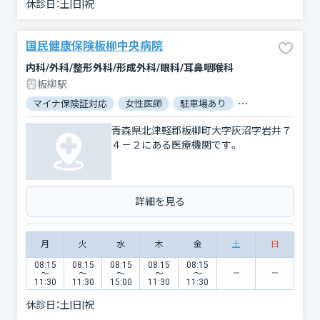
休診日：
土|日|祝
国民健康保険板柳中央病院
内科/外科/整形外科/形成外科/眼科/耳鼻咽喉科
板柳駅
マイナ保険証対応
女性医師
駐車場あり
バリアフリー
青森県北津軽郡板柳町大字灰沼字岩井７
４－２にある医療機関です。
詳細を見る
月
火
水
木
金
土
日
08:15
08:15
08:15
08:15
08:15
〜
〜
〜
〜
〜
11:30
11:30
15:00
11:30
11:30
休診日：
土|日|祝