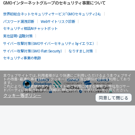
GMOインターネットグループのセキュリティ事業について
世界初総合ネットセキュリティサービス「GMOセキュリティ24」
パスワード漏洩診断
Webサイトリスク診断
セキュリティ相談AIチャットボット
実在証明・盗聴対策
サイバー攻撃対策（GMOサイバーセキュリティ byイエラエ）
サイバー攻撃対策（GMO Flatt Security）
なりすまし対策
セキュリティ事業の軌跡
本ウェブサイトでは、利用者様がより快適にご利用いただけるよう本ウェブサイ
トの改善・最適化等を目的に、クッキー（Cookie）及び類似の技術を利用しており
ます。
これにより、利用者様の本ウェブサイトのご利用に関する情報は、弊社及びサー
ドパーティに共有されます。詳細は、弊社のクッキーポリシーをご覧ください。
クッキー等ポリシー
同意して閉じる
無料診断