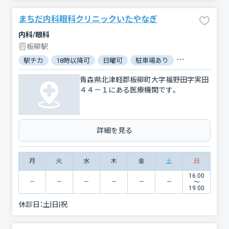
まちだ内科眼科クリニックいたやなぎ
内科/眼科
板柳駅
駅チカ
18時以降可
日曜可
駐車場あり
バリアフリー
青森県北津軽郡板柳町大字福野田字実田
４４－１にある医療機関です。
詳細を見る
月
火
水
木
金
土
日
16:00
〜
19:00
休診日：
土|日|祝