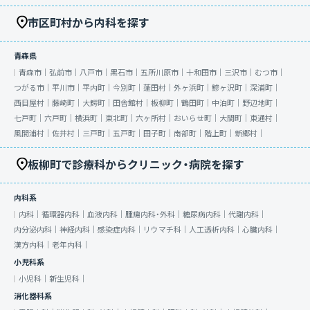
市区町村から内科を探す
青森県
青森市｜
弘前市｜
八戸市｜
黒石市｜
五所川原市｜
十和田市｜
三沢市｜
むつ市｜
つがる市｜
平川市｜
平内町｜
今別町｜
蓬田村｜
外ヶ浜町｜
鰺ヶ沢町｜
深浦町｜
西目屋村｜
藤崎町｜
大鰐町｜
田舎館村｜
板柳町｜
鶴田町｜
中泊町｜
野辺地町｜
七戸町｜
六戸町｜
横浜町｜
東北町｜
六ヶ所村｜
おいらせ町｜
大間町｜
東通村｜
風間浦村｜
佐井村｜
三戸町｜
五戸町｜
田子町｜
南部町｜
階上町｜
新郷村｜
板柳町で診療科からクリニック・病院を探す
内科系
内科｜
循環器内科｜
血液内科｜
腫瘍内科・外科｜
糖尿病内科｜
代謝内科｜
内分泌内科｜
神経内科｜
感染症内科｜
リウマチ科｜
人工透析内科｜
心臓内科｜
漢方内科｜
老年内科｜
小児科系
小児科｜
新生児科｜
消化器科系