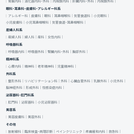
胃腸内科｜
消化器内科・外科｜
内視鏡内科｜
肝臓内科・外科｜
内視鏡外科｜
眼科・耳鼻科・皮膚科・アレルギー科系
アレルギー科｜
皮膚科｜
眼科｜
耳鼻咽喉科｜
気管食道科｜
小児眼科｜
小児皮膚科｜
小児耳鼻咽喉科｜
気管食道・耳鼻咽喉科｜
産婦人科系
産婦人科｜
婦人科｜
産科｜
女性内科｜
呼吸器科系
呼吸器内科｜
呼吸器外科｜
腎臓内科・外科｜
胸部外科｜
精神科系
心療内科｜
精神科｜
老年精神科｜
児童精神科｜
外科系
整形外科｜
リハビリテーション科｜
外科｜
心臓血管外科｜
乳腺外科｜
小児外科｜
脳神経外科｜
形成外科｜
性感染症内科｜
泌尿器科・肛門科系
肛門科｜
泌尿器科｜
小児泌尿器科｜
美容系
美容皮膚科｜
美容外科｜
その他
放射線科｜
臨床検査・病理診断｜
ペインクリニック｜
疼痛緩和内科｜
救急科｜