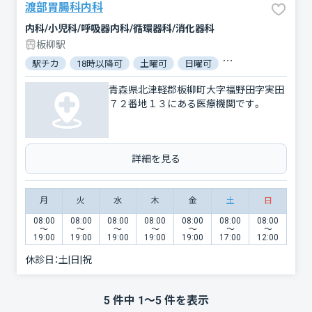
渡部胃腸科内科
内科/小児科/呼吸器内科/循環器科/消化器科
板柳駅
駅チカ
18時以降可
土曜可
日曜可
マイナ保険証対応
青森県北津軽郡板柳町大字福野田字実田
７２番地１３にある医療機関です。
詳細を見る
月
火
水
木
金
土
日
08:00
08:00
08:00
08:00
08:00
08:00
08:00
〜
〜
〜
〜
〜
〜
〜
19:00
19:00
19:00
19:00
19:00
17:00
12:00
休診日：
土|日|祝
5
件中
1
〜
5
件を表示