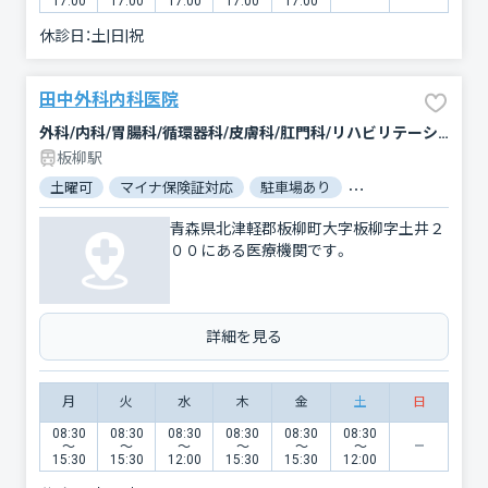
17:00
17:00
17:00
17:00
17:00
休診日：
土|日|祝
田中外科内科医院
外科/内科/胃腸科/循環器科/皮膚科/肛門科/リハビリテーション
板柳駅
土曜可
マイナ保険証対応
駐車場あり
バリアフリー
青森県北津軽郡板柳町大字板柳字土井２
００にある医療機関です。
詳細を見る
月
火
水
木
金
土
日
08:30
08:30
08:30
08:30
08:30
08:30
〜
〜
〜
〜
〜
〜
15:30
15:30
12:00
15:30
15:30
12:00