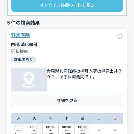
オンライン診療の内科を見る
5
件の検索結果
野宮医院
内科/消化器科
板柳駅
駐車場あり
青森県北津軽郡板柳町大字板柳字土井３
０２にある医療機関です。
詳細を見る
月
火
水
木
金
土
日
08:30
08:30
08:30
08:30
08:30
〜
〜
〜
〜
〜