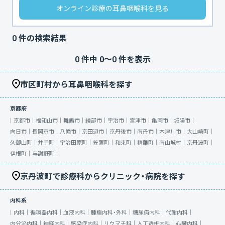
オンライン診療の耳鼻咽喉科を見る
0
件の検索結果
0
件中
0
〜
0
件を表示
市区町村から耳鼻咽喉科を探す
京都府
京都市｜
福知山市｜
舞鶴市｜
綾部市｜
宇治市｜
宮津市｜
亀岡市｜
城陽市｜
向日市｜
長岡京市｜
八幡市｜
京田辺市｜
京丹後市｜
南丹市｜
木津川市｜
大山崎町｜
久御山町｜
井手町｜
宇治田原町｜
笠置町｜
和束町｜
精華町｜
南山城村｜
京丹波町｜
伊根町｜
与謝野町｜
京丹波町で診療科からクリニック・病院を探す
内科系
内科｜
循環器内科｜
血液内科｜
腫瘍内科・外科｜
糖尿病内科｜
代謝内科｜
内分泌内科｜
神経内科｜
感染症内科｜
リウマチ科｜
人工透析内科｜
心臓内科｜