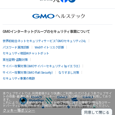
GMOインターネットグループのセキュリティ事業について
世界初総合ネットセキュリティサービス「GMOセキュリティ24」
パスワード漏洩診断
Webサイトリスク診断
セキュリティ相談AIチャットボット
実在証明・盗聴対策
サイバー攻撃対策（GMOサイバーセキュリティ byイエラエ）
サイバー攻撃対策（GMO Flatt Security）
なりすまし対策
セキュリティ事業の軌跡
本ウェブサイトでは、利用者様がより快適にご利用いただけるよう本ウェブサイ
トの改善・最適化等を目的に、クッキー（Cookie）及び類似の技術を利用しており
ます。
これにより、利用者様の本ウェブサイトのご利用に関する情報は、弊社及びサー
ドパーティに共有されます。詳細は、弊社のクッキーポリシーをご覧ください。
クッキー等ポリシー
同意して閉じる