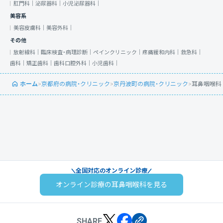
肛門科｜
泌尿器科｜
小児泌尿器科｜
美容系
美容皮膚科｜
美容外科｜
その他
放射線科｜
臨床検査・病理診断｜
ペインクリニック｜
疼痛緩和内科｜
救急科｜
歯科｜
矯正歯科｜
歯科口腔外科｜
小児歯科｜
ホーム
>
京都府の病院・クリニック
>
京丹波町の病院・クリニック
>
耳鼻咽喉科
全国対応のオンライン診療
オンライン診療の耳鼻咽喉科を見る
SHARE