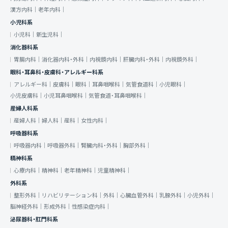
漢方内科｜
老年内科｜
小児科系
小児科｜
新生児科｜
消化器科系
胃腸内科｜
消化器内科・外科｜
内視鏡内科｜
肝臓内科・外科｜
内視鏡外科｜
眼科・耳鼻科・皮膚科・アレルギー科系
アレルギー科｜
皮膚科｜
眼科｜
耳鼻咽喉科｜
気管食道科｜
小児眼科｜
小児皮膚科｜
小児耳鼻咽喉科｜
気管食道・耳鼻咽喉科｜
産婦人科系
産婦人科｜
婦人科｜
産科｜
女性内科｜
呼吸器科系
呼吸器内科｜
呼吸器外科｜
腎臓内科・外科｜
胸部外科｜
精神科系
心療内科｜
精神科｜
老年精神科｜
児童精神科｜
外科系
整形外科｜
リハビリテーション科｜
外科｜
心臓血管外科｜
乳腺外科｜
小児外科｜
脳神経外科｜
形成外科｜
性感染症内科｜
泌尿器科・肛門科系