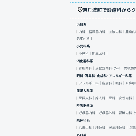
京丹波町で診療科からク
内科系
内科｜
循環器内科｜
血液内科｜
腫瘍内
老年内科｜
小児科系
小児科｜
新生児科｜
消化器科系
胃腸内科｜
消化器内科・外科｜
内視鏡
眼科・耳鼻科・皮膚科・アレルギー科系
アレルギー科｜
皮膚科｜
眼科｜
耳鼻咽
産婦人科系
産婦人科｜
婦人科｜
産科｜
女性内科｜
呼吸器科系
呼吸器内科｜
呼吸器外科｜
腎臓内科・
精神科系
心療内科｜
精神科｜
老年精神科｜
児童
外科系