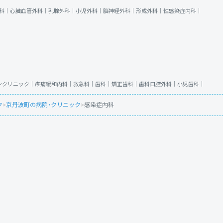
科｜
心臓血管外科｜
乳腺外科｜
小児外科｜
脳神経外科｜
形成外科｜
性感染症内科｜
ンクリニック｜
疼痛緩和内科｜
救急科｜
歯科｜
矯正歯科｜
歯科口腔外科｜
小児歯科｜
ク
>
京丹波町の病院・クリニック
>
感染症内科