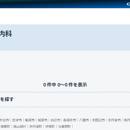
内科
0
件中
0
〜
0
件を表示
を探す
宇治市｜
宮津市｜
亀岡市｜
城陽市｜
向日市｜
長岡京市｜
八幡市｜
京田辺市｜
京丹後市｜
南
｜
精華町｜
南山城村｜
京丹波町｜
伊根町｜
与謝野町｜