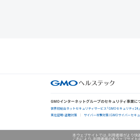
GMOインターネットグループのセキュリティ事業に
世界初総合ネットセキュリティサービス「GMOセキュリティ24
実在証明・盗聴対策
サイバー攻撃対策（GMOサイバーセキュリ
本ウェブサイトでは、利用者様がより快適
これにより、利用者様の本ウェブサイト