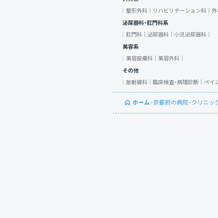
整形外科｜
リハビリテーション科｜
外
泌尿器科・肛門科系
肛門科｜
泌尿器科｜
小児泌尿器科｜
美容系
美容皮膚科｜
美容外科｜
その他
放射線科｜
臨床検査・病理診断｜
ペイ
ホーム
>
京都府の病院・クリニッ