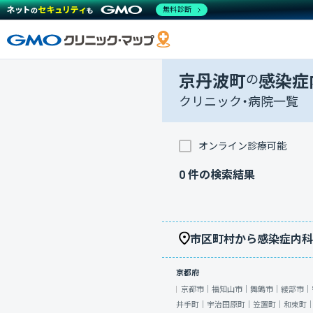
無料診断
京丹波町
の
感染症
クリニック・病院一覧
オンライン診療可能
0
件の検索結果
市区町村から感染症内科
京都府
京都市｜
福知山市｜
舞鶴市｜
綾部市｜
井手町｜
宇治田原町｜
笠置町｜
和束町