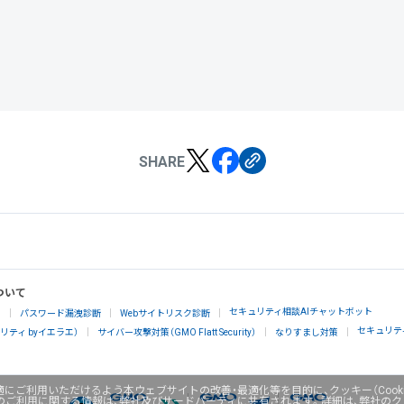
SHARE
ついて
セキュリティ相談AIチャットボット
」
パスワード漏洩診断
Webサイトリスク診断
セキュリテ
ティ byイエラエ）
サイバー攻撃対策（GMO Flatt Security）
なりすまし対策
にご利用いただけるよう本ウェブサイトの改善・最適化等を目的に、クッキー（Cook
のご利用に関する情報は、弊社及びサードパーティに共有されます。詳細は、弊社の