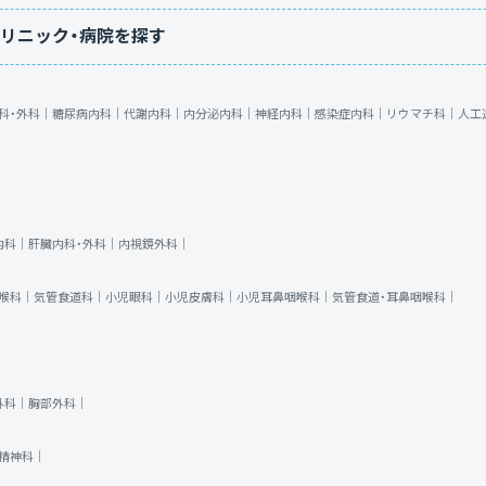
リニック・病院を探す
科・外科｜
糖尿病内科｜
代謝内科｜
内分泌内科｜
神経内科｜
感染症内科｜
リウマチ科｜
人工
内科｜
肝臓内科・外科｜
内視鏡外科｜
喉科｜
気管食道科｜
小児眼科｜
小児皮膚科｜
小児耳鼻咽喉科｜
気管食道・耳鼻咽喉科｜
外科｜
胸部外科｜
精神科｜