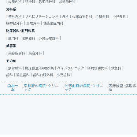
心療内科｜
精神科｜
老年精神科｜
児童精神科｜
外科系
整形外科｜
リハビリテーション科｜
外科｜
心臓血管外科｜
乳腺外科｜
小児外科｜
脳神経外科｜
形成外科｜
性感染症内科｜
泌尿器科・肛門科系
肛門科｜
泌尿器科｜
小児泌尿器科｜
美容系
美容皮膚科｜
美容外科｜
その他
放射線科｜
臨床検査・病理診断｜
ペインクリニック｜
疼痛緩和内科｜
救急科｜
歯科｜
矯正歯科｜
歯科口腔外科｜
小児歯科｜
ホー
京都府の病院・クリニ
久御山町の病院・クリニ
臨床検査・病理診
>
>
>
ム
ック
ック
断