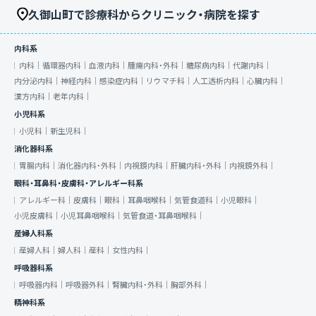
久御山町で診療科からクリニック・病院を探す
内科系
内科｜
循環器内科｜
血液内科｜
腫瘍内科・外科｜
糖尿病内科｜
代謝内科｜
内分泌内科｜
神経内科｜
感染症内科｜
リウマチ科｜
人工透析内科｜
心臓内科｜
漢方内科｜
老年内科｜
小児科系
小児科｜
新生児科｜
消化器科系
胃腸内科｜
消化器内科・外科｜
内視鏡内科｜
肝臓内科・外科｜
内視鏡外科｜
眼科・耳鼻科・皮膚科・アレルギー科系
アレルギー科｜
皮膚科｜
眼科｜
耳鼻咽喉科｜
気管食道科｜
小児眼科｜
小児皮膚科｜
小児耳鼻咽喉科｜
気管食道・耳鼻咽喉科｜
産婦人科系
産婦人科｜
婦人科｜
産科｜
女性内科｜
呼吸器科系
呼吸器内科｜
呼吸器外科｜
腎臓内科・外科｜
胸部外科｜
精神科系