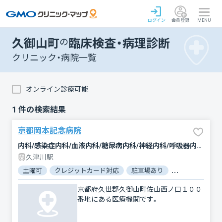
ログイン
会員登録
MENU
久御山町
の
臨床検査・病理診断
クリニック・病院一覧
オンライン診療可能
1
件の検索結果
京都岡本記念病院
内科/感染症内科/血液内科/糖尿病内科/神経内科/呼吸器内科/循環器科/消化器科/腎臓内科・外科/外科/脳神経外科/呼吸器外科/心臓血管外科/乳腺外科/肛門科/整形外科/形成外科/小児科/産婦人科/眼科/耳鼻咽喉科/皮膚科/泌尿器科/精神科・神経科/歯科口腔外科/リウマチ科/リハビリテーション/放射線科/臨床検査・病理診断/麻酔科
久津川駅
土曜可
クレジットカード対応
駐車場あり
バリアフリー
京都府久世郡久御山町佐山西ノ口１００
番地にある医療機関です。