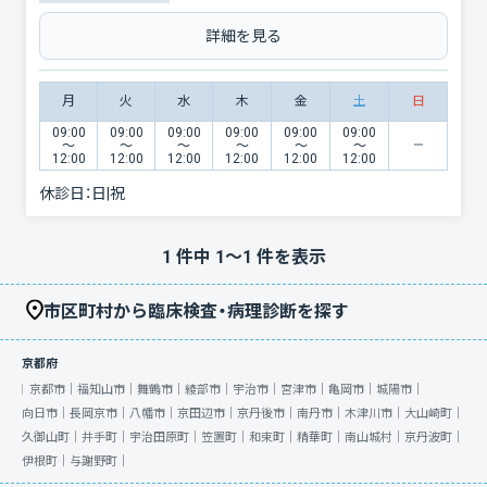
詳細を見る
月
火
水
木
金
土
日
09:00
09:00
09:00
09:00
09:00
09:00
〜
〜
〜
〜
〜
〜
12:00
12:00
12:00
12:00
12:00
12:00
休診日：
日|祝
1
件中
1
〜
1
件を表示
市区町村から臨床検査・病理診断を探す
京都府
京都市｜
福知山市｜
舞鶴市｜
綾部市｜
宇治市｜
宮津市｜
亀岡市｜
城陽市｜
向日市｜
長岡京市｜
八幡市｜
京田辺市｜
京丹後市｜
南丹市｜
木津川市｜
大山崎町｜
久御山町｜
井手町｜
宇治田原町｜
笠置町｜
和束町｜
精華町｜
南山城村｜
京丹波町｜
伊根町｜
与謝野町｜