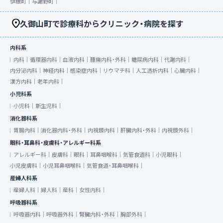
伊根町｜
与謝野町｜
久御山町で診療科からクリニック・病院を探す
内科系
内科｜
循環器内科｜
血液内科｜
腫瘍内科・外科｜
糖尿病内科｜
代謝内科｜
内分泌内科｜
神経内科｜
感染症内科｜
リウマチ科｜
人工透析内科｜
心臓内科｜
漢方内科｜
老年内科｜
小児科系
小児科｜
新生児科｜
消化器科系
胃腸内科｜
消化器内科・外科｜
内視鏡内科｜
肝臓内科・外科｜
内視鏡外科｜
眼科・耳鼻科・皮膚科・アレルギー科系
アレルギー科｜
皮膚科｜
眼科｜
耳鼻咽喉科｜
気管食道科｜
小児眼科｜
小児皮膚科｜
小児耳鼻咽喉科｜
気管食道・耳鼻咽喉科｜
産婦人科系
産婦人科｜
婦人科｜
産科｜
女性内科｜
呼吸器科系
呼吸器内科｜
呼吸器外科｜
腎臓内科・外科｜
胸部外科｜