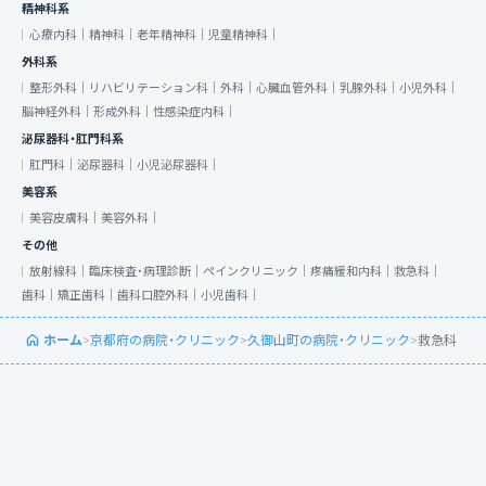
精神科系
心療内科｜
精神科｜
老年精神科｜
児童精神科｜
外科系
整形外科｜
リハビリテーション科｜
外科｜
心臓血管外科｜
乳腺外科｜
小児外科｜
脳神経外科｜
形成外科｜
性感染症内科｜
泌尿器科・肛門科系
肛門科｜
泌尿器科｜
小児泌尿器科｜
美容系
美容皮膚科｜
美容外科｜
その他
放射線科｜
臨床検査・病理診断｜
ペインクリニック｜
疼痛緩和内科｜
救急科｜
歯科｜
矯正歯科｜
歯科口腔外科｜
小児歯科｜
ホーム
>
京都府の病院・クリニック
>
久御山町の病院・クリニック
>
救急科