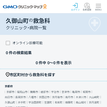
ログイン
会員登録
MENU
久御山町
の
救急科
クリニック・病院一覧
オンライン診療可能
0
件の検索結果
0
件中
0
〜
0
件を表示
市区町村から救急科を探す
京都府
京都市｜
福知山市｜
舞鶴市｜
綾部市｜
宇治市｜
宮津市｜
亀岡市｜
城陽市｜
向日市｜
長岡京市｜
八幡市｜
京田辺市｜
京丹後市｜
南丹市｜
木津川市｜
大山崎町｜
久御山町｜
井手町｜
宇治田原町｜
笠置町｜
和束町｜
精華町｜
南山城村｜
京丹波町｜