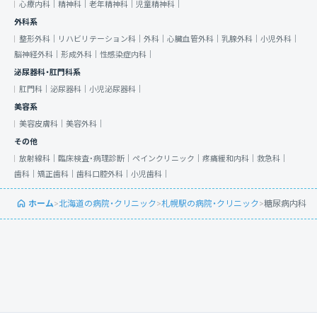
心療内科｜
精神科｜
老年精神科｜
児童精神科｜
外科系
整形外科｜
リハビリテーション科｜
外科｜
心臓血管外科｜
乳腺外科｜
小児外科｜
脳神経外科｜
形成外科｜
性感染症内科｜
泌尿器科・肛門科系
肛門科｜
泌尿器科｜
小児泌尿器科｜
美容系
美容皮膚科｜
美容外科｜
その他
放射線科｜
臨床検査・病理診断｜
ペインクリニック｜
疼痛緩和内科｜
救急科｜
歯科｜
矯正歯科｜
歯科口腔外科｜
小児歯科｜
ホーム
>
北海道の病院・クリニック
>
札幌駅の病院・クリニック
>
糖尿病内科