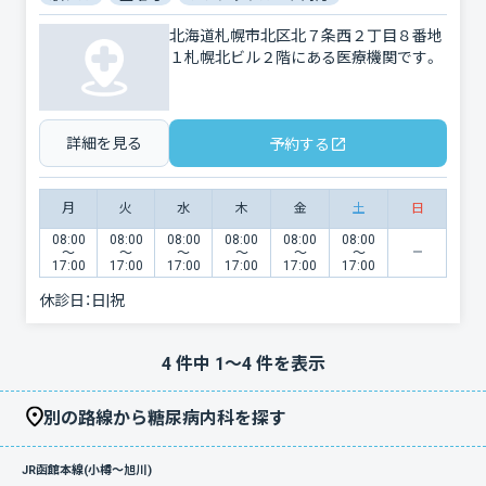
北海道札幌市北区北７条西２丁目８番地
１札幌北ビル２階にある医療機関です。
詳細を見る
予約する
月
火
水
木
金
土
日
08:00
08:00
08:00
08:00
08:00
08:00
〜
〜
〜
〜
〜
〜
17:00
17:00
17:00
17:00
17:00
17:00
休診日：
日|祝
4
件中
1
〜
4
件を表示
別の路線から糖尿病内科を探す
JR函館本線(小樽～旭川)