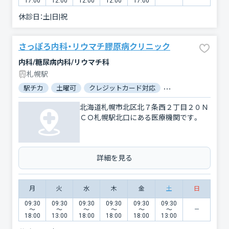
17:00
12:00
12:00
12:00
17:00
休診日：
土|日|祝
さっぽろ内科・リウマチ膠原病クリニック
内科/糖尿病内科/リウマチ科
札幌駅
駅チカ
土曜可
クレジットカード対応
マイナ保険証対応
北海道札幌市北区北７条西２丁目２０Ｎ
ＣＯ札幌駅北口にある医療機関です。
詳細を見る
月
火
水
木
金
土
日
09:30
09:30
09:30
09:30
09:30
09:30
〜
〜
〜
〜
〜
〜
18:00
13:00
18:00
18:00
18:00
13:00