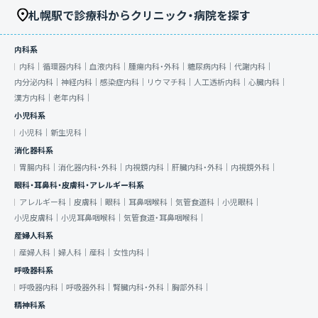
札幌駅で診療科からクリニック・病院を探す
内科系
内科｜
循環器内科｜
血液内科｜
腫瘍内科・外科｜
糖尿病内科｜
代謝内科｜
内分泌内科｜
神経内科｜
感染症内科｜
リウマチ科｜
人工透析内科｜
心臓内科｜
漢方内科｜
老年内科｜
小児科系
小児科｜
新生児科｜
消化器科系
胃腸内科｜
消化器内科・外科｜
内視鏡内科｜
肝臓内科・外科｜
内視鏡外科｜
眼科・耳鼻科・皮膚科・アレルギー科系
アレルギー科｜
皮膚科｜
眼科｜
耳鼻咽喉科｜
気管食道科｜
小児眼科｜
小児皮膚科｜
小児耳鼻咽喉科｜
気管食道・耳鼻咽喉科｜
産婦人科系
産婦人科｜
婦人科｜
産科｜
女性内科｜
呼吸器科系
呼吸器内科｜
呼吸器外科｜
腎臓内科・外科｜
胸部外科｜
精神科系