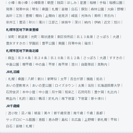
小樽｜
南小樽｜
小樽築港｜
朝里｜
銭函｜
ほしみ｜
星置｜
稲穂｜
手稲｜
稲積公園｜
発寒｜
発寒中央｜
琴似｜
桑園｜
札幌｜
苗穂｜
白石｜
厚別｜
森林公園｜
大麻｜
野幌｜
高砂｜
江別｜
豊幌｜
幌向｜
上幌向｜
岩見沢｜
峰延｜
光珠内｜
美唄｜
茶志内｜
奈井江｜
豊沼｜
砂川｜
滝川｜
江部乙｜
妹背牛｜
深川｜
納内｜
伊納｜
近文｜
旭川｜
札幌市営地下鉄東豊線
栄町｜
新道東｜
元町｜
環状通東｜
東区役所前｜
北１３条東｜
さっぽろ｜
大通｜
豊水すすきの｜
学園前｜
豊平公園｜
美園｜
月寒中央｜
福住｜
札幌市営地下鉄南北線
麻生｜
北３４条｜
北２４条｜
北１８条｜
北１２条｜
さっぽろ｜
大通｜
すすきの｜
中島公園｜
幌平橋｜
中の島｜
平岸｜
南平岸｜
澄川｜
自衛隊前｜
真駒内｜
JR札沼線
札幌｜
桑園｜
八軒｜
新川｜
新琴似｜
太平｜
百合が原｜
篠路｜
拓北｜
あいの里教育大｜
あいの里公園｜
ロイズタウン｜
太美｜
当別｜
北海道医療大学｜
石狩金沢｜
本中小屋｜
中小屋｜
月ケ岡｜
知来乙｜
石狩月形｜
豊ケ岡｜
札比内｜
晩生内｜
札的｜
浦臼｜
鶴沼｜
於札内｜
南下徳富｜
下徳富｜
新十津川｜
JR千歳線
苫小牧｜
沼ノ端｜
植苗｜
美々｜
新千歳空港｜
南千歳｜
千歳｜
長都｜
サッポロビール庭園｜
恵庭｜
恵み野｜
島松｜
北広島｜
上野幌｜
新札幌｜
平和｜
白石｜
苗穂｜
札幌｜