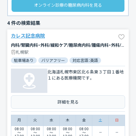
オンライン診療の糖尿病内科を見る
4
件の検索結果
カレス記念病院
内科/腎臓内科・外科/緩和ケア/糖尿病内科/腫瘍内科・外科/心臓血管外科/放射線科/形成外科/婦人科/眼科/リハビリテーション/外科/乳腺外科/麻酔科/整形外科/泌尿器科/臨床検査・病理診断/脳神経外科/呼吸器内科/呼吸器外科/消化器科/循環器科
札幌駅
駐車場あり
バリアフリー
対応言語：英語
北海道札幌市東区北６条東３丁目１番地
１にある医療機関です。
詳細を見る
月
火
水
木
金
土
日
08:00
08:00
08:00
08:00
08:00
〜
〜
〜
〜
〜