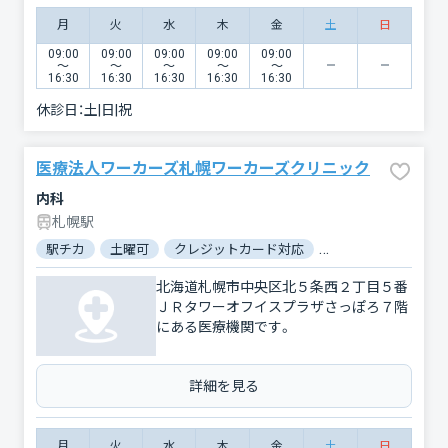
月
火
水
木
金
土
日
09:00
09:00
09:00
09:00
09:00
〜
〜
〜
〜
〜
16:30
16:30
16:30
16:30
16:30
休診日：
土|日|祝
医療法人ワーカーズ札幌ワーカーズクリニック
内科
札幌駅
駅チカ
土曜可
クレジットカード対応
マイナ保険証対応
北海道札幌市中央区北５条西２丁目５番
ＪＲタワーオフイスプラザさっぽろ７階
にある医療機関です。
詳細を見る
月
火
水
木
金
土
日