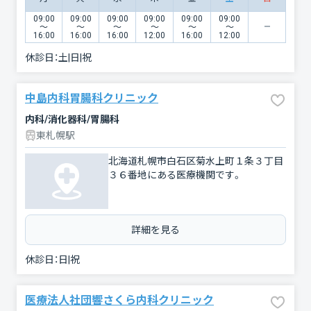
09:00
09:00
09:00
09:00
09:00
09:00
〜
〜
〜
〜
〜
〜
16:00
16:00
16:00
12:00
16:00
12:00
休診日：
土|日|祝
中島内科胃腸科クリニック
内科/消化器科/胃腸科
東札幌駅
北海道札幌市白石区菊水上町１条３丁目
３６番地にある医療機関です。
詳細を見る
休診日：
日|祝
医療法人社団響さくら内科クリニック