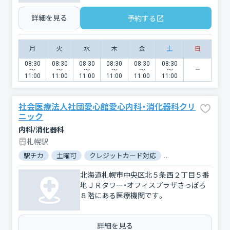
詳細を見る
予約する
月
火
水
木
金
土
日
08:30
08:30
08:30
08:30
08:30
08:30
〜
〜
〜
〜
〜
〜
11:00
11:00
11:00
11:00
11:00
11:00
社会医療法人社団愛心館愛心内科・消化器科クリ
ニック
内科/消化器科
札幌駅
駅チカ
土曜可
クレジットカード対応
マイナ保険証対応
北海道札幌市中央区北５条西２丁目５番
地ＪＲタワー・オフィスプラザさっぽろ
８階にある医療機関です。
詳細を見る