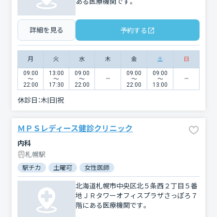
ある医療機関です。
詳細を見る
予約する
月
火
水
木
金
土
日
09:00
13:00
09:00
09:00
09:00
〜
〜
〜
〜
〜
22:00
17:30
22:00
22:00
13:00
休診日：
木|日|祝
ＭＰＳレディース健診クリニック
内科
札幌駅
駅チカ
土曜可
女性医師
北海道札幌市中央区北５条西２丁目５番
地ＪＲタワーオフィスプラザさっぽろ７
階にある医療機関です。