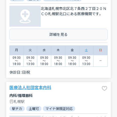
北海道札幌市北区北７条西２丁目２０Ｎ
ＣＯ札幌駅北口にある医療機関です。
詳細を見る
月
火
水
木
金
土
日
09:30
09:30
09:30
09:30
09:30
09:30
〜
〜
〜
〜
〜
〜
18:00
13:00
18:00
18:00
18:00
13:00
休診日：
日|祝
医療法人社団宮本内科
内科/循環器科
札幌駅
駅チカ
土曜可
マイナ保険証対応