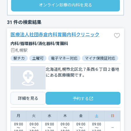
オンライン診療の内科を見る
31
件の検索結果
医療法人社団赤倉内科胃腸内科クリニック
内科/循環器科/消化器科/胃腸科
札幌駅
駅チカ
土曜可
電子マネー対応
マイナ保険証対応
北海道札幌市北区北７条西６丁目２番地
にある医療機関です。
詳細を見る
予約する
月
火
水
木
金
土
日
09:00
09:00
09:00
09:00
09:00
09:00
〜
〜
〜
〜
〜
〜