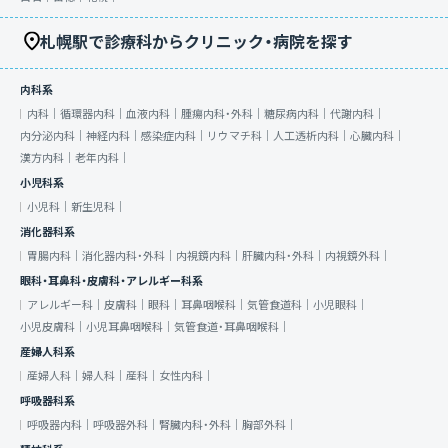
札幌駅で診療科からクリニック・病院を探す
内科系
内科｜
循環器内科｜
血液内科｜
腫瘍内科・外科｜
糖尿病内科｜
代謝内科｜
内分泌内科｜
神経内科｜
感染症内科｜
リウマチ科｜
人工透析内科｜
心臓内科｜
漢方内科｜
老年内科｜
小児科系
小児科｜
新生児科｜
消化器科系
胃腸内科｜
消化器内科・外科｜
内視鏡内科｜
肝臓内科・外科｜
内視鏡外科｜
眼科・耳鼻科・皮膚科・アレルギー科系
アレルギー科｜
皮膚科｜
眼科｜
耳鼻咽喉科｜
気管食道科｜
小児眼科｜
小児皮膚科｜
小児耳鼻咽喉科｜
気管食道・耳鼻咽喉科｜
産婦人科系
産婦人科｜
婦人科｜
産科｜
女性内科｜
呼吸器科系
呼吸器内科｜
呼吸器外科｜
腎臓内科・外科｜
胸部外科｜