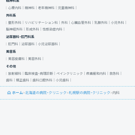
精神科系
心療内科｜
精神科｜
老年精神科｜
児童精神科｜
外科系
整形外科｜
リハビリテーション科｜
外科｜
心臓血管外科｜
乳腺外科｜
小児外科｜
脳神経外科｜
形成外科｜
性感染症内科｜
泌尿器科・肛門科系
肛門科｜
泌尿器科｜
小児泌尿器科｜
美容系
美容皮膚科｜
美容外科｜
その他
放射線科｜
臨床検査・病理診断｜
ペインクリニック｜
疼痛緩和内科｜
救急科｜
歯科｜
矯正歯科｜
歯科口腔外科｜
小児歯科｜
ホーム
>
北海道の病院・クリニック
>
札幌駅の病院・クリニック
>
内科