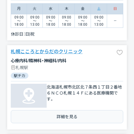
月
火
水
木
金
土
日
09:00
09:00
09:00
09:00
09:00
09:00
〜
〜
〜
〜
〜
〜
18:00
13:00
18:00
18:00
18:00
13:00
休診日：
日|祝
札幌こころとからだのクリニック
心療内科/精神科・神経科/内科
札幌駅
駅チカ
北海道札幌市北区北７条西１丁目２番地
６ＮＣＯ札幌１４Ｆにある医療機関で
す。
詳細を見る