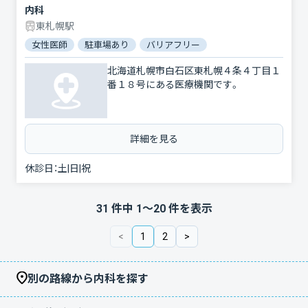
内科
東札幌駅
女性医師
駐車場あり
バリアフリー
北海道札幌市白石区東札幌４条４丁目１
番１８号にある医療機関です。
詳細を見る
休診日：
土|日|祝
31
件中
1
〜
20
件を表示
<
1
2
>
別の路線から内科を探す