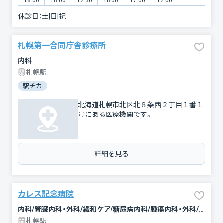
18:00
18:00
12:30
18:00
17:00
12:00
休診日：
土|日|祝
札幌第一合同庁舎診療所
内科
札幌駅
駅チカ
北海道札幌市北区北８条西２丁目１番１
号にある医療機関です。
詳細を見る
カレス記念病院
内科/腎臓内科・外科/緩和ケア/糖尿病内科/腫瘍内科・外科/心臓血管外科/放射線科/形成外科/婦人科/眼科/リハビリテーション/外科/乳腺外科/麻酔科/整形外科/泌尿器科/臨床検査・病理診断/脳神経外科/呼吸器内科/呼吸器外科/消化器科/循環器科
札幌駅