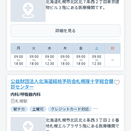
北海道札幌市北区北７条西２丁目東京建
物ビル３階にある医療機関です。
詳細を見る
月
火
水
木
金
土
日
09:00
09:00
09:00
09:00
09:00
09:00
〜
〜
〜
〜
〜
〜
18:00
18:00
12:30
18:00
18:00
12:30
公益財団法人北海道結核予防会札幌複十字総合健
診センター
内科/呼吸器内科
札幌駅
駅チカ
土曜可
クレジットカード対応
電子マネー対応
北海道札幌市北区北８条西３丁目２８番
地札幌エルプラザ５階にある医療機関で