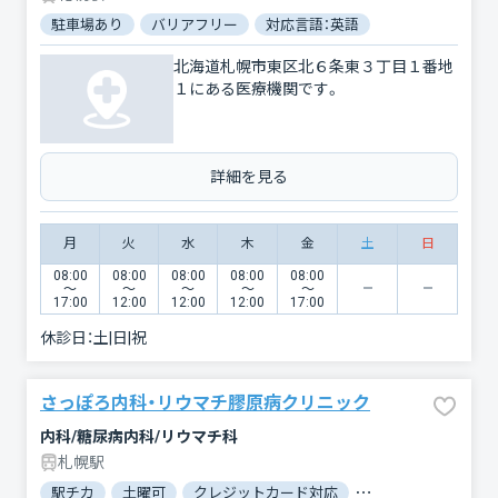
駐車場あり
バリアフリー
対応言語：英語
北海道札幌市東区北６条東３丁目１番地
１にある医療機関です。
詳細を見る
月
火
水
木
金
土
日
08:00
08:00
08:00
08:00
08:00
〜
〜
〜
〜
〜
17:00
12:00
12:00
12:00
17:00
休診日：
土|日|祝
さっぽろ内科・リウマチ膠原病クリニック
内科/糖尿病内科/リウマチ科
札幌駅
駅チカ
土曜可
クレジットカード対応
マイナ保険証対応