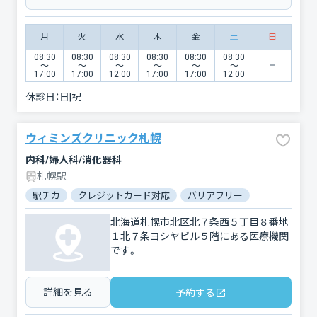
月
火
水
木
金
土
日
08:30
08:30
08:30
08:30
08:30
08:30
〜
〜
〜
〜
〜
〜
17:00
17:00
12:00
17:00
17:00
12:00
休診日：
日|祝
ウィミンズクリニック札幌
内科/婦人科/消化器科
札幌駅
駅チカ
クレジットカード対応
バリアフリー
北海道札幌市北区北７条西５丁目８番地
１北７条ヨシヤビル５階にある医療機関
です。
詳細を見る
予約する