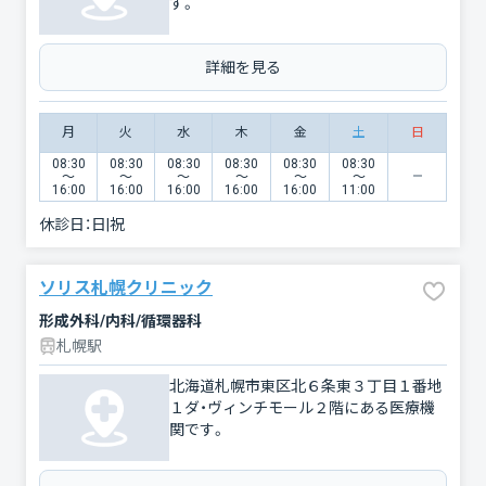
す。
詳細を見る
月
火
水
木
金
土
日
08:30
08:30
08:30
08:30
08:30
08:30
〜
〜
〜
〜
〜
〜
16:00
16:00
16:00
16:00
16:00
11:00
休診日：
日|祝
ソリス札幌クリニック
形成外科/内科/循環器科
札幌駅
北海道札幌市東区北６条東３丁目１番地
１ダ・ヴィンチモール２階にある医療機
関です。