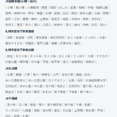
JR函館本線(小樽～旭川)
小樽｜
南小樽｜
小樽築港｜
朝里｜
銭函｜
ほしみ｜
星置｜
稲穂｜
手稲｜
稲積公園｜
発寒｜
発寒中央｜
琴似｜
桑園｜
札幌｜
苗穂｜
白石｜
厚別｜
森林公園｜
大麻｜
野幌｜
高砂｜
江別｜
豊幌｜
幌向｜
上幌向｜
岩見沢｜
峰延｜
光珠内｜
美唄｜
茶志内｜
奈井江｜
豊沼｜
砂川｜
滝川｜
江部乙｜
妹背牛｜
深川｜
納内｜
伊納｜
近文｜
旭川｜
札幌市営地下鉄東豊線
栄町｜
新道東｜
元町｜
環状通東｜
東区役所前｜
北１３条東｜
さっぽろ｜
大通｜
豊水すすきの｜
学園前｜
豊平公園｜
美園｜
月寒中央｜
福住｜
札幌市営地下鉄南北線
麻生｜
北３４条｜
北２４条｜
北１８条｜
北１２条｜
さっぽろ｜
大通｜
すすきの｜
中島公園｜
幌平橋｜
中の島｜
平岸｜
南平岸｜
澄川｜
自衛隊前｜
真駒内｜
JR札沼線
札幌｜
桑園｜
八軒｜
新川｜
新琴似｜
太平｜
百合が原｜
篠路｜
拓北｜
あいの里教育大｜
あいの里公園｜
ロイズタウン｜
太美｜
当別｜
北海道医療大学｜
石狩金沢｜
本中小屋｜
中小屋｜
月ケ岡｜
知来乙｜
石狩月形｜
豊ケ岡｜
札比内｜
晩生内｜
札的｜
浦臼｜
鶴沼｜
於札内｜
南下徳富｜
下徳富｜
新十津川｜
JR千歳線
苫小牧｜
沼ノ端｜
植苗｜
美々｜
新千歳空港｜
南千歳｜
千歳｜
長都｜
サッポロビール庭園｜
恵庭｜
恵み野｜
島松｜
北広島｜
上野幌｜
新札幌｜
平和｜
白石｜
苗穂｜
札幌｜