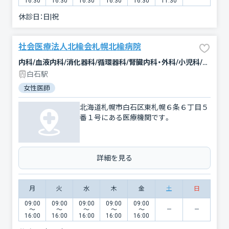
16:30
16:30
16:30
16:30
16:30
11:30
休診日：
日|祝
社会医療法人北楡会札幌北楡病院
内科/血液内科/消化器科/循環器科/腎臓内科・外科/小児科/糖尿病内科/外科/泌尿器科/整形外科/麻酔科/歯科/放射線科/肛門科
白石駅
女性医師
北海道札幌市白石区東札幌６条６丁目５
番１号にある医療機関です。
詳細を見る
月
火
水
木
金
土
日
09:00
09:00
09:00
09:00
09:00
〜
〜
〜
〜
〜
16:00
16:00
16:00
16:00
16:00