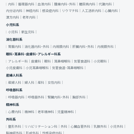
内科｜
循環器内科｜
血液内科｜
腫瘍内科・外科｜
糖尿病内科｜
代謝内科｜
内分泌内科｜
神経内科｜
感染症内科｜
リウマチ科｜
人工透析内科｜
心臓内科｜
漢方内科｜
老年内科｜
小児科系
小児科｜
新生児科｜
消化器科系
胃腸内科｜
消化器内科・外科｜
内視鏡内科｜
肝臓内科・外科｜
内視鏡外科｜
眼科・耳鼻科・皮膚科・アレルギー科系
アレルギー科｜
皮膚科｜
眼科｜
耳鼻咽喉科｜
気管食道科｜
小児眼科｜
小児皮膚科｜
小児耳鼻咽喉科｜
気管食道・耳鼻咽喉科｜
産婦人科系
産婦人科｜
婦人科｜
産科｜
女性内科｜
呼吸器科系
呼吸器内科｜
呼吸器外科｜
腎臓内科・外科｜
胸部外科｜
精神科系
心療内科｜
精神科｜
老年精神科｜
児童精神科｜
外科系
整形外科｜
リハビリテーション科｜
外科｜
心臓血管外科｜
乳腺外科｜
小児外科｜
脳神経外科｜
形成外科｜
性感染症内科｜