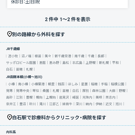
休診日：
土|日|祝
2
件中
1
〜
2
件を表示
別の路線から外科を探す
JR千歳線
苫小牧｜
沼ノ端｜
植苗｜
美々｜
新千歳空港｜
南千歳｜
千歳｜
長都｜
サッポロビール庭園｜
恵庭｜
恵み野｜
島松｜
北広島｜
上野幌｜
新札幌｜
平和｜
白石｜
苗穂｜
札幌｜
JR函館本線(小樽～旭川)
小樽｜
南小樽｜
小樽築港｜
朝里｜
銭函｜
ほしみ｜
星置｜
稲穂｜
手稲｜
稲積公園｜
発寒｜
発寒中央｜
琴似｜
桑園｜
札幌｜
苗穂｜
白石｜
厚別｜
森林公園｜
大麻｜
野幌｜
高砂｜
江別｜
豊幌｜
幌向｜
上幌向｜
岩見沢｜
峰延｜
光珠内｜
美唄｜
茶志内｜
奈井江｜
豊沼｜
砂川｜
滝川｜
江部乙｜
妹背牛｜
深川｜
納内｜
伊納｜
近文｜
旭川｜
白石駅で診療科からクリニック・病院を探す
内科系