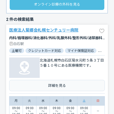
オンライン診療の外科を見る
2
件の検索結果
医療法人菊郷会札幌センチュリー病院
内科/循環器科/消化器科/外科/乳腺外科/整形外科/泌尿器科/麻酔科/人工透析
白石駅
土曜可
クレジットカード対応
マイナ保険証対応
女性医師
北海道札幌市白石区菊水元町５条３丁目
５番１０号にある医療機関です。
詳細を見る
月
火
水
木
金
土
日
09:00
09:00
09:00
09:00
09:00
09:00
〜
〜
〜
〜
〜
〜