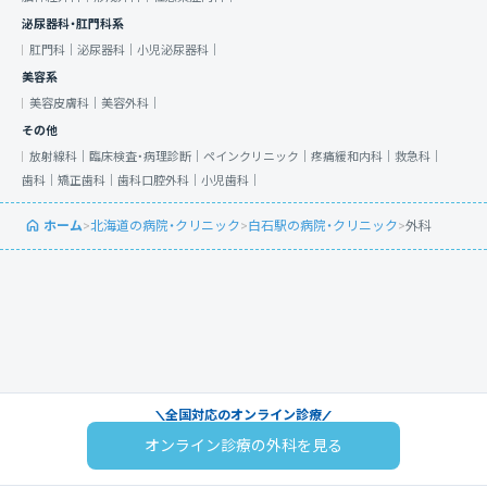
泌尿器科・肛門科系
肛門科｜
泌尿器科｜
小児泌尿器科｜
美容系
美容皮膚科｜
美容外科｜
その他
放射線科｜
臨床検査・病理診断｜
ペインクリニック｜
疼痛緩和内科｜
救急科｜
歯科｜
矯正歯科｜
歯科口腔外科｜
小児歯科｜
ホーム
>
北海道の病院・クリニック
>
白石駅の病院・クリニック
>
外科
全国対応のオンライン診療
オンライン診療の外科を見る