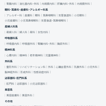
胃腸内科｜
消化器内科・外科｜
内視鏡内科｜
肝臓内科・外科｜
内視鏡外科｜
眼科・耳鼻科・皮膚科・アレルギー科系
アレルギー科｜
皮膚科｜
眼科｜
耳鼻咽喉科｜
気管食道科｜
小児眼科｜
小児皮膚科｜
小児耳鼻咽喉科｜
気管食道・耳鼻咽喉科｜
産婦人科系
産婦人科｜
婦人科｜
産科｜
女性内科｜
呼吸器科系
呼吸器内科｜
呼吸器外科｜
腎臓内科・外科｜
胸部外科｜
精神科系
心療内科｜
精神科｜
老年精神科｜
児童精神科｜
外科系
整形外科｜
リハビリテーション科｜
外科｜
心臓血管外科｜
乳腺外科｜
小児外科｜
脳神経外科｜
形成外科｜
性感染症内科｜
泌尿器科・肛門科系
肛門科｜
泌尿器科｜
小児泌尿器科｜
美容系
美容皮膚科｜
美容外科｜
その他