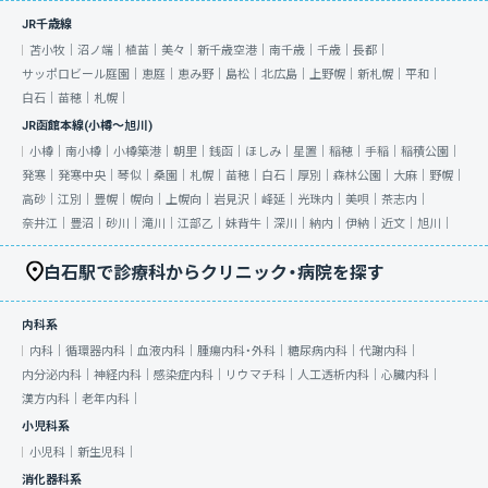
JR千歳線
苫小牧｜
沼ノ端｜
植苗｜
美々｜
新千歳空港｜
南千歳｜
千歳｜
長都｜
サッポロビール庭園｜
恵庭｜
恵み野｜
島松｜
北広島｜
上野幌｜
新札幌｜
平和｜
白石｜
苗穂｜
札幌｜
JR函館本線(小樽～旭川)
小樽｜
南小樽｜
小樽築港｜
朝里｜
銭函｜
ほしみ｜
星置｜
稲穂｜
手稲｜
稲積公園｜
発寒｜
発寒中央｜
琴似｜
桑園｜
札幌｜
苗穂｜
白石｜
厚別｜
森林公園｜
大麻｜
野幌｜
高砂｜
江別｜
豊幌｜
幌向｜
上幌向｜
岩見沢｜
峰延｜
光珠内｜
美唄｜
茶志内｜
奈井江｜
豊沼｜
砂川｜
滝川｜
江部乙｜
妹背牛｜
深川｜
納内｜
伊納｜
近文｜
旭川｜
白石駅で診療科からクリニック・病院を探す
内科系
内科｜
循環器内科｜
血液内科｜
腫瘍内科・外科｜
糖尿病内科｜
代謝内科｜
内分泌内科｜
神経内科｜
感染症内科｜
リウマチ科｜
人工透析内科｜
心臓内科｜
漢方内科｜
老年内科｜
小児科系
小児科｜
新生児科｜
消化器科系