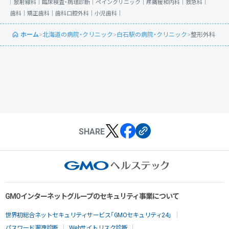
放射線科｜
臨床検査・病理診断｜
ペインクリニック｜
疼痛緩和内科｜
救急科｜
歯科｜
矯正歯科｜
歯科口腔外科｜
小児歯科｜
ホーム
>
北海道の病院・クリニック
>
白石駅の病院・クリニック
>
整形外科
SHARE
GMOインターネットグループのセキュリティ事業について
世界初総合ネットセキュリティサービス「GMOセキュリティ24」
パスワード漏洩診断
Webサイトリスク診断