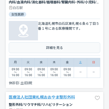
内科/血液内科/消化器科/循環器科/腎臓内科・外科/小児科/糖尿病内科/外科/泌尿器科/整形外科/麻酔科/歯科/放射線科/肛門科
白石駅
女性医師
北海道札幌市白石区東札幌６条６丁目５
番１号にある医療機関です。
詳細を見る
月
火
水
木
金
土
日
09:00
09:00
09:00
09:00
09:00
〜
〜
〜
〜
〜
16:00
16:00
16:00
16:00
16:00
休診日：
土|日|祝
医療法人社団東札幌おおやま整形外科
整形外科/リウマチ科/リハビリテーション