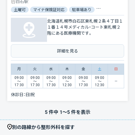
白石駅
土曜可
マイナ保険証対応
駐車場あり
バリアフリー
対
北海道札幌市白石区東札幌２条４丁目１
１番１４号メディカル・コート東札幌２
階にある医療機関です。
詳細を見る
月
火
水
木
金
土
日
09:00
09:00
09:00
09:00
09:00
09:00
〜
〜
〜
〜
〜
〜
17:30
17:30
17:30
12:30
17:30
12:30
休診日：
日|祝
5
件中
1
〜
5
件を表示
別の路線から整形外科を探す