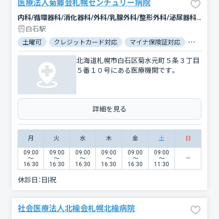
医療法人菊郷会札幌センチュリー病院
内科/循環器科/消化器科/外科/乳腺外科/整形外科/泌尿器科/麻酔科/人工透析
白石駅
土曜可
クレジットカード対応
マイナ保険証対応
女性医師
北海道札幌市白石区菊水元町５条３丁目
５番１０号にある医療機関です。
詳細を見る
月
火
水
木
金
土
日
09:00
09:00
09:00
09:00
09:00
09:00
〜
〜
〜
〜
〜
〜
16:30
16:30
16:30
16:30
16:30
11:30
休診日：
日|祝
社会医療法人北楡会札幌北楡病院