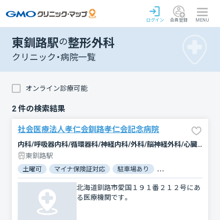
ログイン
会員登録
MENU
東釧路駅
の
整形外科
クリニック・病院一覧
オンライン診療可能
2
件の検索結果
社会医療法人孝仁会釧路孝仁会記念病院
内科/呼吸器内科/循環器科/神経内科/外科/脳神経外科/心臓血管外科/整形外科/形成外科/泌尿器科/リハビリテーション/放射線科/麻酔科
東釧路駅
土曜可
マイナ保険証対応
駐車場あり
バリアフリー
北海道釧路市愛国１９１番２１２号にあ
る医療機関です。