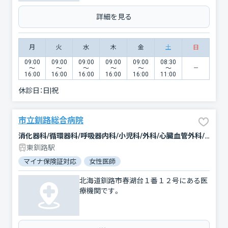
詳細を見る
月
火
水
木
金
土
日
09:00
09:00
09:00
09:00
09:00
08:30
〜
〜
〜
〜
〜
〜
16:00
16:00
16:00
16:00
16:00
11:00
休診日：
日|祝
市立釧路総合病院
消化器科/循環器科/呼吸器内科/小児科/外科/心臓血管外科/整形外科/脳神経外科/皮膚科/産婦人科/眼科/精神科・神経科/麻酔科/放射線科/形成外科/臨床検査・病理診断/緩和ケア
東釧路駅
マイナ保険証対応
女性医師
北海道釧路市春湖台１番１２号にある医
療機関です。