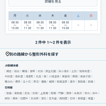
詳細を見る
月
火
水
木
金
土
日
08:30
08:30
08:30
08:30
08:30
〜
〜
〜
〜
〜
15:00
11:30
11:30
11:30
15:00
2
件中
1
〜
2
件を表示
別の路線から整形外科を探す
JR釧網本線
網走｜
桂台｜
鱒浦｜
藻琴｜
北浜｜
原生花園｜
浜小清水｜
止別｜
知床斜里｜
中斜里｜
南斜里｜
清里町｜
札弦｜
緑｜
川湯温泉｜
美留和｜
摩周｜
南弟子屈｜
磯分内｜
標茶｜
五十石｜
茅沼｜
塘路｜
細岡｜
釧路湿原｜
遠矢｜
東釧路｜
釧路｜
花咲線
釧路｜
東釧路｜
武佐｜
別保｜
上尾幌｜
尾幌｜
門静｜
厚岸｜
糸魚沢｜
茶内｜
浜中｜
姉別｜
厚床｜
初田牛｜
別当賀｜
落石｜
昆布盛｜
西和田｜
花咲｜
東根室｜
根室｜