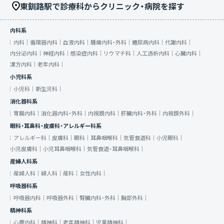
東釧路駅で診療科からクリニック・病院を探す
内科系
内科｜
循環器内科｜
血液内科｜
腫瘍内科・外科｜
糖尿病内科｜
代謝内科｜
内分泌内科｜
神経内科｜
感染症内科｜
リウマチ科｜
人工透析内科｜
心臓内科｜
漢方内科｜
老年内科｜
小児科系
小児科｜
新生児科｜
消化器科系
胃腸内科｜
消化器内科・外科｜
内視鏡内科｜
肝臓内科・外科｜
内視鏡外科｜
眼科・耳鼻科・皮膚科・アレルギー科系
アレルギー科｜
皮膚科｜
眼科｜
耳鼻咽喉科｜
気管食道科｜
小児眼科｜
小児皮膚科｜
小児耳鼻咽喉科｜
気管食道・耳鼻咽喉科｜
産婦人科系
産婦人科｜
婦人科｜
産科｜
女性内科｜
呼吸器科系
呼吸器内科｜
呼吸器外科｜
腎臓内科・外科｜
胸部外科｜
精神科系
心療内科｜
精神科｜
老年精神科｜
児童精神科｜