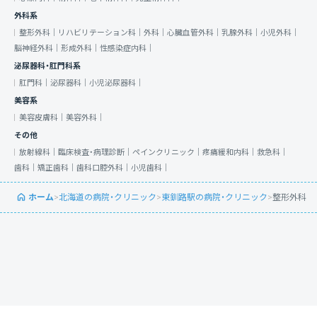
外科系
整形外科｜
リハビリテーション科｜
外科｜
心臓血管外科｜
乳腺外科｜
小児外科｜
脳神経外科｜
形成外科｜
性感染症内科｜
泌尿器科・肛門科系
肛門科｜
泌尿器科｜
小児泌尿器科｜
美容系
美容皮膚科｜
美容外科｜
その他
放射線科｜
臨床検査・病理診断｜
ペインクリニック｜
疼痛緩和内科｜
救急科｜
歯科｜
矯正歯科｜
歯科口腔外科｜
小児歯科｜
ホーム
>
北海道の病院・クリニック
>
東釧路駅の病院・クリニック
>
整形外科