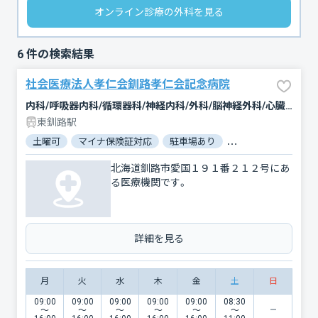
オンライン診療の外科を見る
6
件の検索結果
社会医療法人孝仁会釧路孝仁会記念病院
内科/呼吸器内科/循環器科/神経内科/外科/脳神経外科/心臓血管外科/整形外科/形成外科/泌尿器科/リハビリテーション/放射線科/麻酔科
東釧路駅
土曜可
マイナ保険証対応
駐車場あり
バリアフリー
北海道釧路市愛国１９１番２１２号にあ
る医療機関です。
詳細を見る
月
火
水
木
金
土
日
09:00
09:00
09:00
09:00
09:00
08:30
〜
〜
〜
〜
〜
〜