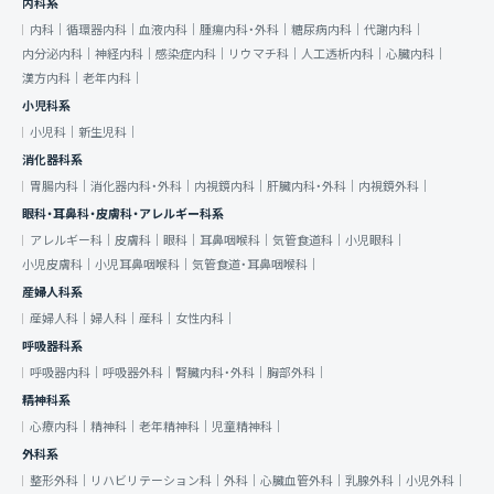
内科系
内科｜
循環器内科｜
血液内科｜
腫瘍内科・外科｜
糖尿病内科｜
代謝内科｜
内分泌内科｜
神経内科｜
感染症内科｜
リウマチ科｜
人工透析内科｜
心臓内科｜
漢方内科｜
老年内科｜
小児科系
小児科｜
新生児科｜
消化器科系
胃腸内科｜
消化器内科・外科｜
内視鏡内科｜
肝臓内科・外科｜
内視鏡外科｜
眼科・耳鼻科・皮膚科・アレルギー科系
アレルギー科｜
皮膚科｜
眼科｜
耳鼻咽喉科｜
気管食道科｜
小児眼科｜
小児皮膚科｜
小児耳鼻咽喉科｜
気管食道・耳鼻咽喉科｜
産婦人科系
産婦人科｜
婦人科｜
産科｜
女性内科｜
呼吸器科系
呼吸器内科｜
呼吸器外科｜
腎臓内科・外科｜
胸部外科｜
精神科系
心療内科｜
精神科｜
老年精神科｜
児童精神科｜
外科系
整形外科｜
リハビリテーション科｜
外科｜
心臓血管外科｜
乳腺外科｜
小児外科｜