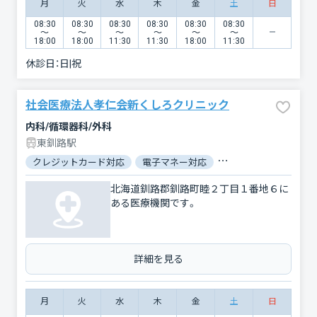
月
火
水
木
金
土
日
08:30
08:30
08:30
08:30
08:30
08:30
〜
〜
〜
〜
〜
〜
18:00
18:00
11:30
11:30
18:00
11:30
休診日：
日|祝
社会医療法人孝仁会新くしろクリニック
内科/循環器科/外科
東釧路駅
クレジットカード対応
電子マネー対応
マイナ保険証対応
北海道釧路郡釧路町睦２丁目１番地６に
ある医療機関です。
詳細を見る
月
火
水
木
金
土
日