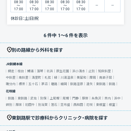
08:30
08:30
08:30
08:30
08:30
〜
〜
〜
〜
〜
17:00
17:00
17:00
17:00
17:00
休診日：
土|日|祝
6
件中
1
〜
6
件を表示
別の路線から外科を探す
JR釧網本線
網走｜
桂台｜
鱒浦｜
藻琴｜
北浜｜
原生花園｜
浜小清水｜
止別｜
知床斜里｜
中斜里｜
南斜里｜
清里町｜
札弦｜
緑｜
川湯温泉｜
美留和｜
摩周｜
南弟子屈｜
磯分内｜
標茶｜
五十石｜
茅沼｜
塘路｜
細岡｜
釧路湿原｜
遠矢｜
東釧路｜
釧路｜
花咲線
釧路｜
東釧路｜
武佐｜
別保｜
上尾幌｜
尾幌｜
門静｜
厚岸｜
糸魚沢｜
茶内｜
浜中｜
姉別｜
厚床｜
初田牛｜
別当賀｜
落石｜
昆布盛｜
西和田｜
花咲｜
東根室｜
根室｜
東釧路駅で診療科からクリニック・病院を探す