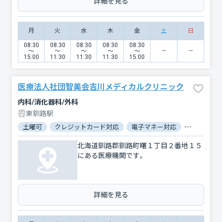
詳細を見る
月
火
水
木
金
土
日
08:30
08:30
08:30
08:30
08:30
〜
〜
〜
〜
〜
15:00
11:30
11:30
11:30
15:00
医療法人社団智美会吉川メディカルクリニック
内科/消化器科/外科
東釧路駅
土曜可
クレジットカード対応
電子マネー対応
マイナ保険
北海道釧路郡釧路町曙１丁目２番地１５
にある医療機関です。
詳細を見る