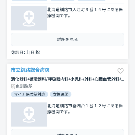
北海道釧路市入江町９番１４号にある医
療機関です。
詳細を見る
休診日：
土|日|祝
市立釧路総合病院
消化器科/循環器科/呼吸器内科/小児科/外科/心臓血管外科/整形外科/脳神経外科/皮膚科/産婦人科/眼科/精神科・神経科/麻酔科/放射線科/形成外科/臨床検査・病理診断/緩和ケア
東釧路駅
マイナ保険証対応
女性医師
北海道釧路市春湖台１番１２号にある医
療機関です。