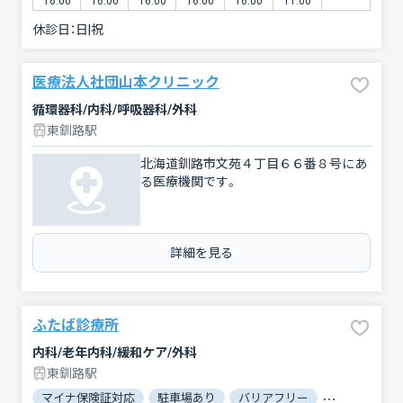
16:00
16:00
16:00
16:00
16:00
11:00
休診日：
日|祝
医療法人社団山本クリニック
循環器科/内科/呼吸器科/外科
東釧路駅
北海道釧路市文苑４丁目６６番８号にあ
る医療機関です。
詳細を見る
ふたば診療所
内科/老年内科/緩和ケア/外科
東釧路駅
マイナ保険証対応
駐車場あり
バリアフリー
電子処方箋対