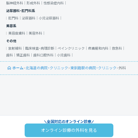
脳神経外科｜
形成外科｜
性感染症内科｜
泌尿器科・肛門科系
肛門科｜
泌尿器科｜
小児泌尿器科｜
美容系
美容皮膚科｜
美容外科｜
その他
放射線科｜
臨床検査・病理診断｜
ペインクリニック｜
疼痛緩和内科｜
救急科｜
歯科｜
矯正歯科｜
歯科口腔外科｜
小児歯科｜
ホーム
>
北海道の病院・クリニック
>
東釧路駅の病院・クリニック
>
外科
全国対応のオンライン診療
オンライン診療の外科を見る