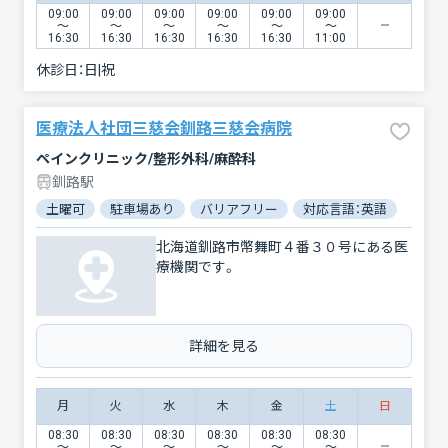
09:00
09:00
09:00
09:00
09:00
09:00
〜
〜
〜
〜
〜
〜
16:30
16:30
16:30
16:30
16:30
11:00
休診日：
日|祝
医療法人社団三慈会釧路三慈会病院
ペインクリニック/整形外科/麻酔科
釧路駅
土曜可
駐車場あり
バリアフリー
対応言語：英語
北海道釧路市幣舞町４番３０号にある医
療機関です。
詳細を見る
月
火
水
木
金
土
日
08:30
08:30
08:30
08:30
08:30
08:30
〜
〜
〜
〜
〜
〜