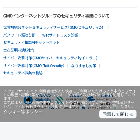
GMOインターネットグループのセキュリティ事業について
世界初総合ネットセキュリティサービス「GMOセキュリティ24」
パスワード漏洩診断
Webサイトリスク診断
セキュリティ相談AIチャットボット
実在証明・盗聴対策
サイバー攻撃対策（GMOサイバーセキュリティ byイエラエ）
サイバー攻撃対策（GMO Flatt Security）
なりすまし対策
セキュリティ事業の軌跡
本ウェブサイトでは、利用者様がより快適にご利用いただけるよう本ウェブサイ
トの改善・最適化等を目的に、クッキー（Cookie）及び類似の技術を利用しており
ます。
これにより、利用者様の本ウェブサイトのご利用に関する情報は、弊社及びサー
ドパーティに共有されます。詳細は、弊社のクッキーポリシーをご覧ください。
クッキー等ポリシー
同意して閉じる