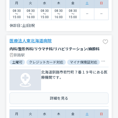
月
火
水
木
金
土
日
08:30
08:30
08:30
08:30
08:30
〜
〜
〜
〜
〜
15:00
16:00
15:00
16:00
15:00
休診日：
土|日|祝
医療法人東北海道病院
内科/整形外科/リウマチ科/リハビリテーション/麻酔科
釧路駅
土曜可
クレジットカード対応
マイナ保険証対応
駐車場あ
北海道釧路市若竹町７番１９号にある医
療機関です。
詳細を見る
月
火
水
木
金
土
日