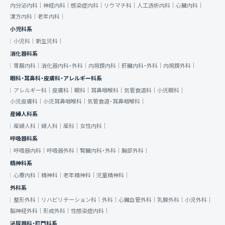
内分泌内科｜
神経内科｜
感染症内科｜
リウマチ科｜
人工透析内科｜
心臓内科｜
漢方内科｜
老年内科｜
小児科系
小児科｜
新生児科｜
消化器科系
胃腸内科｜
消化器内科・外科｜
内視鏡内科｜
肝臓内科・外科｜
内視鏡外科｜
眼科・耳鼻科・皮膚科・アレルギー科系
アレルギー科｜
皮膚科｜
眼科｜
耳鼻咽喉科｜
気管食道科｜
小児眼科｜
小児皮膚科｜
小児耳鼻咽喉科｜
気管食道・耳鼻咽喉科｜
産婦人科系
産婦人科｜
婦人科｜
産科｜
女性内科｜
呼吸器科系
呼吸器内科｜
呼吸器外科｜
腎臓内科・外科｜
胸部外科｜
精神科系
心療内科｜
精神科｜
老年精神科｜
児童精神科｜
外科系
整形外科｜
リハビリテーション科｜
外科｜
心臓血管外科｜
乳腺外科｜
小児外科｜
脳神経外科｜
形成外科｜
性感染症内科｜
泌尿器科・肛門科系