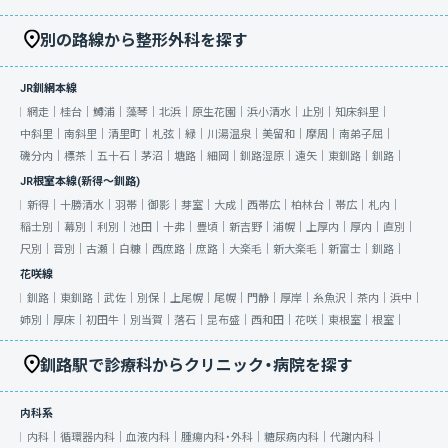
別の路線から整形外科を探す
JR釧網本線
網走｜
桂台｜
鱒浦｜
藻琴｜
北浜｜
原生花園｜
浜小清水｜
止別｜
知床斜里｜
中斜里｜
南斜里｜
清里町｜
札弦｜
緑｜
川湯温泉｜
美留和｜
摩周｜
南弟子屈｜
磯分内｜
標茶｜
五十石｜
茅沼｜
塘路｜
細岡｜
釧路湿原｜
遠矢｜
東釧路｜
釧路｜
JR根室本線(新得～釧路)
新得｜
十勝清水｜
羽帯｜
御影｜
芽室｜
大成｜
西帯広｜
柏林台｜
帯広｜
札内｜
稲士別｜
幕別｜
利別｜
池田｜
十弗｜
豊頃｜
新吉野｜
浦幌｜
上厚内｜
厚内｜
直別｜
尺別｜
音別｜
古瀬｜
白糠｜
西庶路｜
庶路｜
大楽毛｜
新大楽毛｜
新富士｜
釧路｜
花咲線
釧路｜
東釧路｜
武佐｜
別保｜
上尾幌｜
尾幌｜
門静｜
厚岸｜
糸魚沢｜
茶内｜
浜中｜
姉別｜
厚床｜
初田牛｜
別当賀｜
落石｜
昆布盛｜
西和田｜
花咲｜
東根室｜
根室｜
釧路駅で診療科からクリニック・病院を探す
内科系
内科｜
循環器内科｜
血液内科｜
腫瘍内科・外科｜
糖尿病内科｜
代謝内科｜