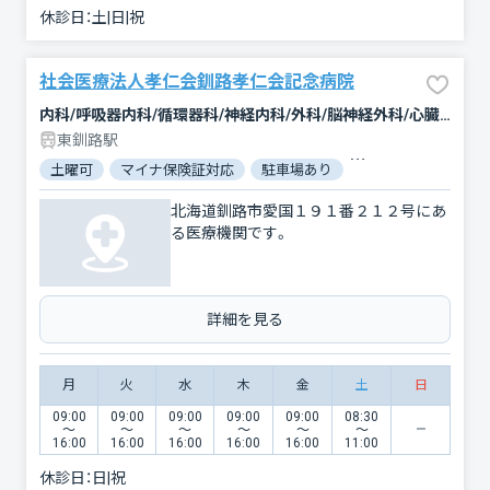
休診日：
土|日|祝
社会医療法人孝仁会釧路孝仁会記念病院
内科/呼吸器内科/循環器科/神経内科/外科/脳神経外科/心臓血管外科/整形外科/形成外科/泌尿器科/リハビリテーション/放射線科/麻酔科
東釧路駅
土曜可
マイナ保険証対応
駐車場あり
バリアフリー
北海道釧路市愛国１９１番２１２号にあ
る医療機関です。
詳細を見る
月
火
水
木
金
土
日
09:00
09:00
09:00
09:00
09:00
08:30
〜
〜
〜
〜
〜
〜
16:00
16:00
16:00
16:00
16:00
11:00
休診日：
日|祝