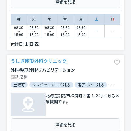
詳細を見る
月
火
水
木
金
土
日
08:30
08:30
08:30
08:30
08:30
〜
〜
〜
〜
〜
15:00
15:00
15:00
15:00
15:00
休診日：
土|日|祝
うしき整形外科クリニック
外科/整形外科/リハビリテーション
釧路駅
土曜可
クレジットカード対応
電子マネー対応
マイナ保険
北海道釧路市松浦町４番１２号にある医
療機関です。
詳細を見る