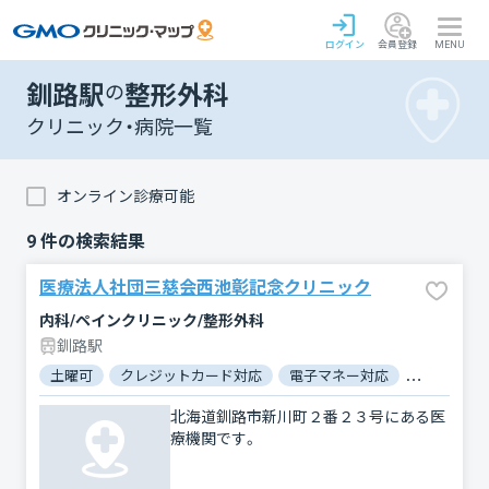
ログイン
会員登録
MENU
釧路駅
の
整形外科
クリニック・病院一覧
オンライン診療可能
9
件の検索結果
医療法人社団三慈会西池彰記念クリニック
内科/ペインクリニック/整形外科
釧路駅
土曜可
クレジットカード対応
電子マネー対応
マイナ保険
北海道釧路市新川町２番２３号にある医
療機関です。