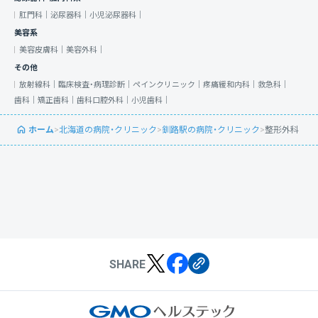
肛門科｜
泌尿器科｜
小児泌尿器科｜
美容系
美容皮膚科｜
美容外科｜
その他
放射線科｜
臨床検査・病理診断｜
ペインクリニック｜
疼痛緩和内科｜
救急科｜
歯科｜
矯正歯科｜
歯科口腔外科｜
小児歯科｜
ホーム
>
北海道の病院・クリニック
>
釧路駅の病院・クリニック
>
整形外科
SHARE