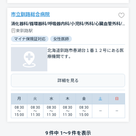
市立釧路総合病院
消化器科/循環器科/呼吸器内科/小児科/外科/心臓血管外科/整形外科/脳神経外科/皮膚科/産婦人科/眼科/精神科・神経科/麻酔科/放射線科/形成外科/臨床検査・病理診断/緩和ケア
東釧路駅
マイナ保険証対応
女性医師
北海道釧路市春湖台１番１２号にある医
療機関です。
詳細を見る
月
火
水
木
金
土
日
08:30
08:30
08:30
08:30
08:30
〜
〜
〜
〜
〜
15:00
11:30
11:30
11:30
15:00
9
件中
1
〜
9
件を表示