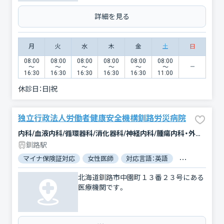
詳細を見る
月
火
水
木
金
土
日
08:00
08:00
08:00
08:00
08:00
08:00
〜
〜
〜
〜
〜
〜
16:30
16:30
16:30
16:30
16:30
11:00
休診日：
日|祝
独立行政法人労働者健康安全機構釧路労災病院
内科/血液内科/循環器科/消化器科/神経内科/腫瘍内科・外科/緩和ケア/外科/脳神経外科/整形外科/形成外科/婦人科/眼科/耳鼻咽喉科/皮膚科/泌尿器科/精神科・神経科/歯科/歯科口腔外科/リハビリテーション/放射線科/臨床検査・病理診断/麻酔科
釧路駅
マイナ保険証対応
女性医師
対応言語：英語
対応言語：中国
北海道釧路市中園町１３番２３号にある
医療機関です。