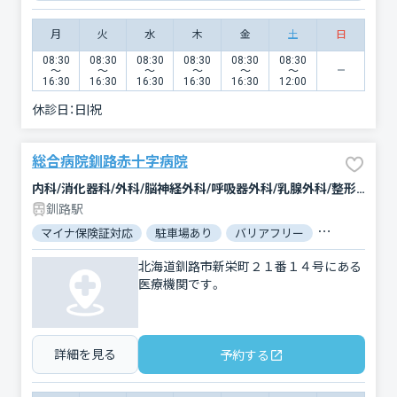
月
火
水
木
金
土
日
08:30
08:30
08:30
08:30
08:30
08:30
〜
〜
〜
〜
〜
〜
16:30
16:30
16:30
16:30
16:30
12:00
休診日：
日|祝
総合病院釧路赤十字病院
内科/消化器科/外科/脳神経外科/呼吸器外科/乳腺外科/整形外科/小児科/小児外科/産婦人科/眼科/耳鼻咽喉科/皮膚科/泌尿器科/精神科・神経科/歯科/矯正歯科/歯科口腔外科/リハビリテーション/放射線科/臨床検査・病理診断/麻酔科
釧路駅
マイナ保険証対応
駐車場あり
バリアフリー
対応言語：英
北海道釧路市新栄町２１番１４号にある
医療機関です。
詳細を見る
予約する