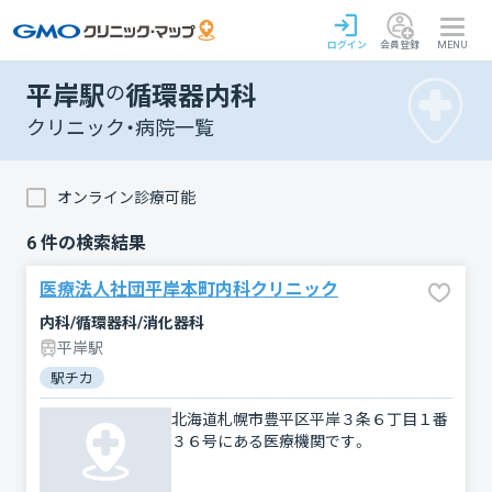
ログイン
会員登録
MENU
平岸駅
の
循環器内科
クリニック・病院一覧
オンライン診療可能
6
件の検索結果
医療法人社団平岸本町内科クリニック
内科/循環器科/消化器科
平岸駅
駅チカ
北海道札幌市豊平区平岸３条６丁目１番
３６号にある医療機関です。