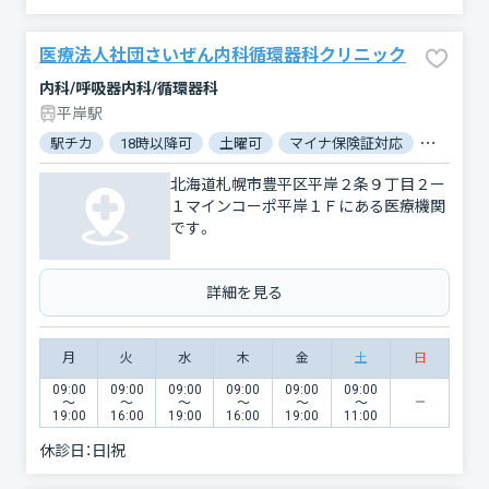
医療法人社団さいぜん内科循環器科クリニック
内科/呼吸器内科/循環器科
平岸駅
駅チカ
18時以降可
土曜可
マイナ保険証対応
駐車場あ
北海道札幌市豊平区平岸２条９丁目２ー
１マインコーポ平岸１Ｆにある医療機関
です。
詳細を見る
月
火
水
木
金
土
日
09:00
09:00
09:00
09:00
09:00
09:00
〜
〜
〜
〜
〜
〜
19:00
16:00
19:00
16:00
19:00
11:00
休診日：
日|祝