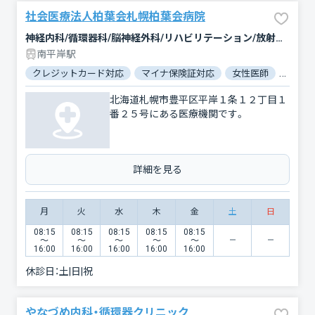
社会医療法人柏葉会札幌柏葉会病院
神経内科/循環器科/脳神経外科/リハビリテーション/放射線科
南平岸駅
クレジットカード対応
マイナ保険証対応
女性医師
駐車場
北海道札幌市豊平区平岸１条１２丁目１
番２５号にある医療機関です。
詳細を見る
月
火
水
木
金
土
日
08:15
08:15
08:15
08:15
08:15
〜
〜
〜
〜
〜
16:00
16:00
16:00
16:00
16:00
休診日：
土|日|祝
やなづめ内科・循環器クリニック