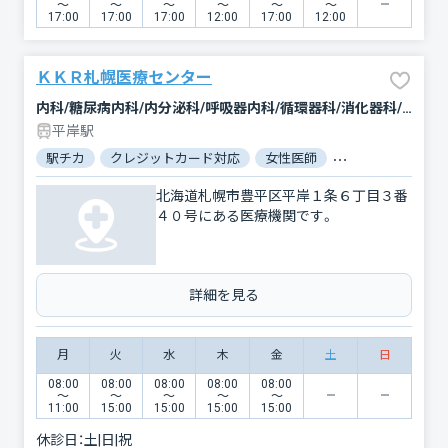
〜
〜
〜
〜
〜
〜
17:00
17:00
17:00
12:00
17:00
12:00
ＫＫＲ札幌医療センター
内科/糖尿病内科/内分泌科/呼吸器内科/循環器科/消化器科/腫瘍内科・外科/緩和ケア/外科/脳神経外科/呼吸器外科/心臓血管外科/乳腺外科/整形外科/小児科/小児外科/婦人科/産婦人科/皮膚科/泌尿器科/精神科・神経科/リハビリテーション/放射線科/臨床検査・病理診断/救急科/麻酔科
平岸駅
駅チカ
クレジットカード対応
女性医師
駐車場あり
バ
北海道札幌市豊平区平岸１条６丁目３番
４０号にある医療機関です。
詳細を見る
月
火
水
木
金
土
日
08:00
08:00
08:00
08:00
08:00
〜
〜
〜
〜
〜
11:00
15:00
15:00
15:00
15:00
休診日：
土|日|祝