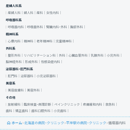
産婦人科系
産婦人科｜
婦人科｜
産科｜
女性内科｜
呼吸器科系
呼吸器内科｜
呼吸器外科｜
腎臓内科・外科｜
胸部外科｜
精神科系
心療内科｜
精神科｜
老年精神科｜
児童精神科｜
外科系
整形外科｜
リハビリテーション科｜
外科｜
心臓血管外科｜
乳腺外科｜
小児外科｜
脳神経外科｜
形成外科｜
性感染症内科｜
泌尿器科・肛門科系
肛門科｜
泌尿器科｜
小児泌尿器科｜
美容系
美容皮膚科｜
美容外科｜
その他
放射線科｜
臨床検査・病理診断｜
ペインクリニック｜
疼痛緩和内科｜
救急科｜
歯科｜
矯正歯科｜
歯科口腔外科｜
小児歯科｜
ホーム
>
北海道の病院・クリニック
>
平岸駅の病院・クリニック
>
循環器内科