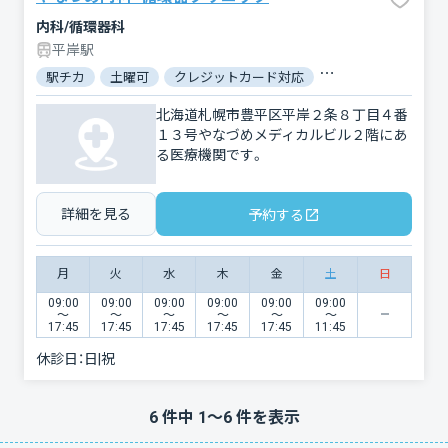
内科/循環器科
平岸駅
駅チカ
土曜可
クレジットカード対応
電子マネー対応
北海道札幌市豊平区平岸２条８丁目４番
１３号やなづめメディカルビル２階にあ
る医療機関です。
詳細を見る
予約する
月
火
水
木
金
土
日
09:00
09:00
09:00
09:00
09:00
09:00
〜
〜
〜
〜
〜
〜
17:45
17:45
17:45
17:45
17:45
11:45
休診日：
日|祝
6
件中
1
〜
6
件を表示