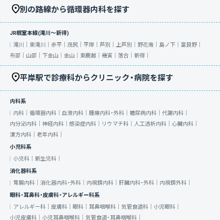
別の路線から循環器内科を探す
JR根室本線(滝川～新得)
滝川｜
東滝川｜
赤平｜
茂尻｜
平岸｜
芦別｜
上芦別｜
野花南｜
島ノ下｜
富良野｜
布部｜
山部｜
下金山｜
金山｜
東鹿越｜
幾寅｜
落合｜
新得｜
平岸駅で診療科からクリニック・病院を探す
内科系
内科｜
循環器内科｜
血液内科｜
腫瘍内科・外科｜
糖尿病内科｜
代謝内科｜
内分泌内科｜
神経内科｜
感染症内科｜
リウマチ科｜
人工透析内科｜
心臓内科｜
漢方内科｜
老年内科｜
小児科系
小児科｜
新生児科｜
消化器科系
胃腸内科｜
消化器内科・外科｜
内視鏡内科｜
肝臓内科・外科｜
内視鏡外科｜
眼科・耳鼻科・皮膚科・アレルギー科系
アレルギー科｜
皮膚科｜
眼科｜
耳鼻咽喉科｜
気管食道科｜
小児眼科｜
小児皮膚科｜
小児耳鼻咽喉科｜
気管食道・耳鼻咽喉科｜