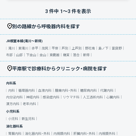
3
件中
1
〜
3
件を表示
別の路線から呼吸器内科を探す
JR根室本線(滝川～新得)
滝川｜
東滝川｜
赤平｜
茂尻｜
平岸｜
芦別｜
上芦別｜
野花南｜
島ノ下｜
富良野｜
布部｜
山部｜
下金山｜
金山｜
東鹿越｜
幾寅｜
落合｜
新得｜
平岸駅で診療科からクリニック・病院を探す
内科系
内科｜
循環器内科｜
血液内科｜
腫瘍内科・外科｜
糖尿病内科｜
代謝内科｜
内分泌内科｜
神経内科｜
感染症内科｜
リウマチ科｜
人工透析内科｜
心臓内科｜
漢方内科｜
老年内科｜
小児科系
小児科｜
新生児科｜
消化器科系
胃腸内科｜
消化器内科・外科｜
内視鏡内科｜
肝臓内科・外科｜
内視鏡外科｜