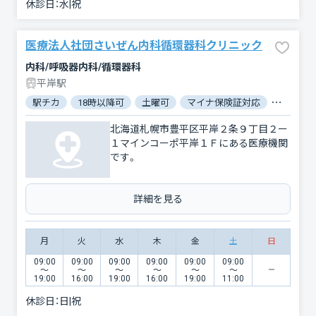
休診日：
水|祝
医療法人社団さいぜん内科循環器科クリニック
内科/呼吸器内科/循環器科
平岸駅
駅チカ
18時以降可
土曜可
マイナ保険証対応
駐車場あ
北海道札幌市豊平区平岸２条９丁目２ー
１マインコーポ平岸１Ｆにある医療機関
です。
詳細を見る
月
火
水
木
金
土
日
09:00
09:00
09:00
09:00
09:00
09:00
〜
〜
〜
〜
〜
〜
19:00
16:00
19:00
16:00
19:00
11:00
休診日：
日|祝