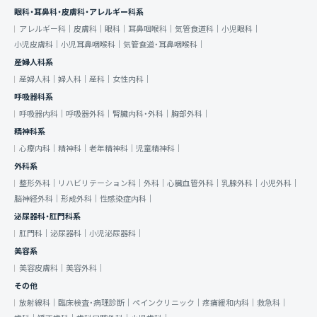
眼科・耳鼻科・皮膚科・アレルギー科系
アレルギー科｜
皮膚科｜
眼科｜
耳鼻咽喉科｜
気管食道科｜
小児眼科｜
小児皮膚科｜
小児耳鼻咽喉科｜
気管食道・耳鼻咽喉科｜
産婦人科系
産婦人科｜
婦人科｜
産科｜
女性内科｜
呼吸器科系
呼吸器内科｜
呼吸器外科｜
腎臓内科・外科｜
胸部外科｜
精神科系
心療内科｜
精神科｜
老年精神科｜
児童精神科｜
外科系
整形外科｜
リハビリテーション科｜
外科｜
心臓血管外科｜
乳腺外科｜
小児外科｜
脳神経外科｜
形成外科｜
性感染症内科｜
泌尿器科・肛門科系
肛門科｜
泌尿器科｜
小児泌尿器科｜
美容系
美容皮膚科｜
美容外科｜
その他
放射線科｜
臨床検査・病理診断｜
ペインクリニック｜
疼痛緩和内科｜
救急科｜