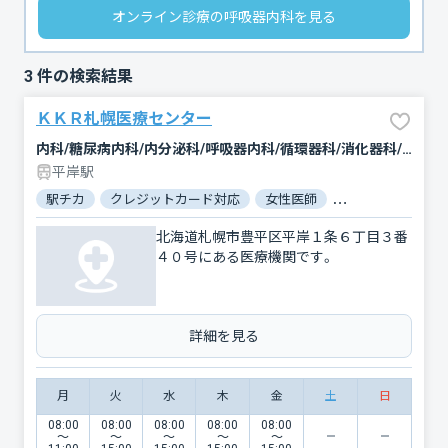
オンライン診療の呼吸器内科を見る
3
件の検索結果
ＫＫＲ札幌医療センター
内科/糖尿病内科/内分泌科/呼吸器内科/循環器科/消化器科/腫瘍内科・外科/緩和ケア/外科/脳神経外科/呼吸器外科/心臓血管外科/乳腺外科/整形外科/小児科/小児外科/婦人科/産婦人科/皮膚科/泌尿器科/精神科・神経科/リハビリテーション/放射線科/臨床検査・病理診断/救急科/麻酔科
平岸駅
駅チカ
クレジットカード対応
女性医師
駐車場あり
バ
北海道札幌市豊平区平岸１条６丁目３番
４０号にある医療機関です。
詳細を見る
月
火
水
木
金
土
日
08:00
08:00
08:00
08:00
08:00
〜
〜
〜
〜
〜