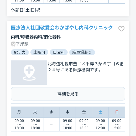
11:00
15:00
15:00
15:00
15:00
休診日：
土|日|祝
医療法人社団敬愛会わかばやし内科クリニック
内科/呼吸器内科/消化器科
平岸駅
駅チカ
土曜可
日曜可
駐車場あり
北海道札幌市豊平区平岸３条６丁目６番
２４号にある医療機関です。
詳細を見る
月
火
水
木
金
土
日
09:00
09:00
09:00
09:00
09:00
09:00
〜
〜
〜
〜
〜
〜
18:00
18:00
18:00
18:00
12:00
12:00