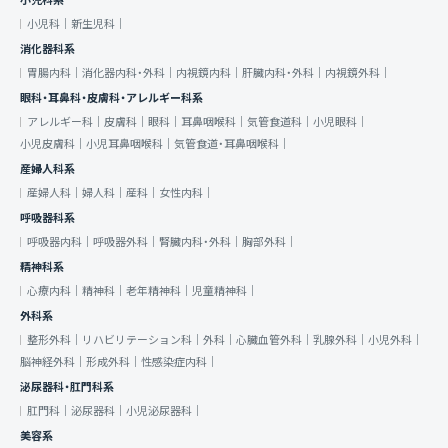
小児科系
小児科｜
新生児科｜
消化器科系
胃腸内科｜
消化器内科・外科｜
内視鏡内科｜
肝臓内科・外科｜
内視鏡外科｜
眼科・耳鼻科・皮膚科・アレルギー科系
アレルギー科｜
皮膚科｜
眼科｜
耳鼻咽喉科｜
気管食道科｜
小児眼科｜
小児皮膚科｜
小児耳鼻咽喉科｜
気管食道・耳鼻咽喉科｜
産婦人科系
産婦人科｜
婦人科｜
産科｜
女性内科｜
呼吸器科系
呼吸器内科｜
呼吸器外科｜
腎臓内科・外科｜
胸部外科｜
精神科系
心療内科｜
精神科｜
老年精神科｜
児童精神科｜
外科系
整形外科｜
リハビリテーション科｜
外科｜
心臓血管外科｜
乳腺外科｜
小児外科｜
脳神経外科｜
形成外科｜
性感染症内科｜
泌尿器科・肛門科系
肛門科｜
泌尿器科｜
小児泌尿器科｜
美容系