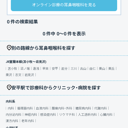
オンライン診療の耳鼻咽喉科を見る
0
件の検索結果
0
件中
0
〜
0
件を表示
別の路線から耳鼻咽喉科を探す
JR室蘭本線(苫小牧～岩見沢)
苫小牧｜
沼ノ端｜
遠浅｜
早来｜
安平｜
追分｜
三川｜
古山｜
由仁｜
栗山｜
栗丘｜
栗沢｜
志文｜
岩見沢｜
安平駅で診療科からクリニック・病院を探す
内科系
内科｜
循環器内科｜
血液内科｜
腫瘍内科・外科｜
糖尿病内科｜
代謝内科｜
内分泌内科｜
神経内科｜
感染症内科｜
リウマチ科｜
人工透析内科｜
心臓内科｜
漢方内科｜
老年内科｜