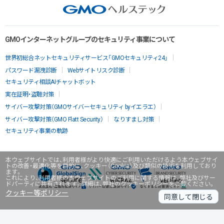
GMOインターネットグループのセキュリティ事業について
世界初総合ネットセキュリティサービス「GMOセキュリティ24」
パスワード漏洩診断
Webサイトリスク診断
セキュリティ相談AIチャットボット
実在証明・盗聴対策
サイバー攻撃対策（GMOサイバーセキュリティ byイエラエ）
サイバー攻撃対策（GMO Flatt Security）
なりすまし対策
セキュリティ事業の軌跡
本ウェブサイトでは、利用者様がより快適にご利用いただけるよう本ウェブサイ
トの改善・最適化等を目的に、クッキー（Cookie）及び類似の技術を利用しており
ます。
これにより、利用者様の本ウェブサイトのご利用に関する情報は、弊社及びサー
ドパーティに共有されます。詳細は、弊社のクッキーポリシーをご覧ください。
クッキー等ポリシー
同意して閉じる