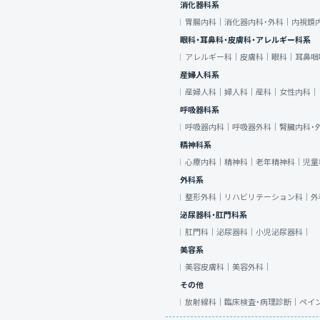
消化器科系
胃腸内科｜
消化器内科・外科｜
内視鏡
眼科・耳鼻科・皮膚科・アレルギー科系
アレルギー科｜
皮膚科｜
眼科｜
耳鼻咽
産婦人科系
産婦人科｜
婦人科｜
産科｜
女性内科｜
呼吸器科系
呼吸器内科｜
呼吸器外科｜
腎臓内科・
精神科系
心療内科｜
精神科｜
老年精神科｜
児童
外科系
整形外科｜
リハビリテーション科｜
外
泌尿器科・肛門科系
肛門科｜
泌尿器科｜
小児泌尿器科｜
美容系
美容皮膚科｜
美容外科｜
その他
放射線科｜
臨床検査・病理診断｜
ペイ