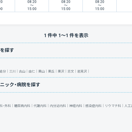
20
08:20
08:20
08:20
〜
〜
〜
00
15:00
15:00
15:00
1
件中
1
〜
1
件を表示
を探す
追分｜
三川｜
古山｜
由仁｜
栗山｜
栗丘｜
栗沢｜
志文｜
岩見沢｜
ニック・病院を探す
科・外科｜
糖尿病内科｜
代謝内科｜
内分泌内科｜
神経内科｜
感染症内科｜
リウマチ科｜
人工