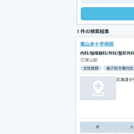
1
件の検索結果
栗山赤十字病院
内科/循環器科/外科/整形外
栗山駅
女性医師
電子処方箋対応
北海道夕
月
火