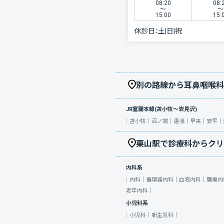
08:20
08:
〜
〜
15:00
15:
休診日：
土|日|祝
別の路線から耳鼻咽喉科
JR室蘭本線(苫小牧～岩見沢)
苫小牧｜
沼ノ端｜
遠浅｜
早来｜
安平｜
栗山駅で診療科からクリ
内科系
内科｜
循環器内科｜
血液内科｜
腫瘍内
老年内科｜
小児科系
小児科｜
新生児科｜