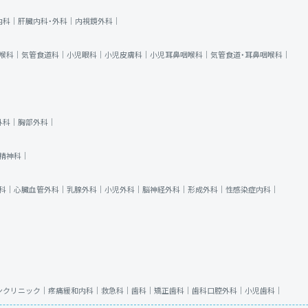
内科｜
肝臓内科・外科｜
内視鏡外科｜
喉科｜
気管食道科｜
小児眼科｜
小児皮膚科｜
小児耳鼻咽喉科｜
気管食道・耳鼻咽喉科｜
外科｜
胸部外科｜
精神科｜
科｜
心臓血管外科｜
乳腺外科｜
小児外科｜
脳神経外科｜
形成外科｜
性感染症内科｜
ンクリニック｜
疼痛緩和内科｜
救急科｜
歯科｜
矯正歯科｜
歯科口腔外科｜
小児歯科｜