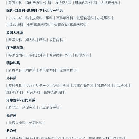
胃腸内科｜
消化器内科・外科｜
内視鏡内科｜
肝臓内科・外科｜
内視鏡外科｜
眼科・耳鼻科・皮膚科・アレルギー科系
アレルギー科｜
皮膚科｜
眼科｜
耳鼻咽喉科｜
気管食道科｜
小児眼科｜
小児皮膚科｜
小児耳鼻咽喉科｜
気管食道・耳鼻咽喉科｜
産婦人科系
産婦人科｜
婦人科｜
産科｜
女性内科｜
呼吸器科系
呼吸器内科｜
呼吸器外科｜
腎臓内科・外科｜
胸部外科｜
精神科系
心療内科｜
精神科｜
老年精神科｜
児童精神科｜
外科系
整形外科｜
リハビリテーション科｜
外科｜
心臓血管外科｜
乳腺外科｜
小児外科｜
脳神経外科｜
形成外科｜
性感染症内科｜
泌尿器科・肛門科系
肛門科｜
泌尿器科｜
小児泌尿器科｜
美容系
美容皮膚科｜
美容外科｜
その他
放射線科｜
臨床検査・病理診断｜
ペインクリニック｜
疼痛緩和内科｜
救急科｜