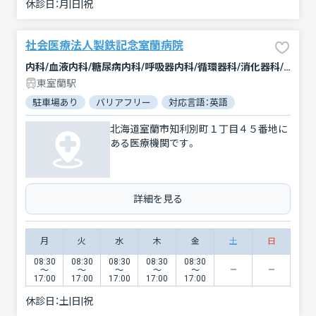
休診日：
月|日|祝
社会医療法人製鉄記念室蘭病院
内科/血液内科/糖尿病内科/呼吸器内科/循環器科/消化器科/腎臓内科・外科/腫瘍内科・外科/外科/脳神経外科/呼吸器外科/心臓血管外科/乳腺外科/整形外科/小児科/産婦人科/眼科/耳鼻咽喉科/皮膚科/泌尿器科/精神科・神経科/リハビリテーション/放射線科/臨床検査・病理診断/救急科/麻酔科
東室蘭駅
駐車場あり
バリアフリー
対応言語：英語
北海道室蘭市知利別町１丁目４５番地に
ある医療機関です。
詳細を見る
月
火
水
木
金
土
日
08:30
08:30
08:30
08:30
08:30
〜
〜
〜
〜
〜
17:00
17:00
17:00
17:00
17:00
休診日：
土|日|祝