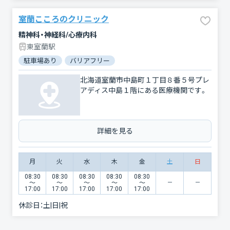
室蘭こころのクリニック
精神科・神経科/心療内科
東室蘭駅
駐車場あり
バリアフリー
北海道室蘭市中島町１丁目８番５号プレ
アディス中島１階にある医療機関です。
詳細を見る
月
火
水
木
金
土
日
08:30
08:30
08:30
08:30
08:30
〜
〜
〜
〜
〜
17:00
17:00
17:00
17:00
17:00
休診日：
土|日|祝