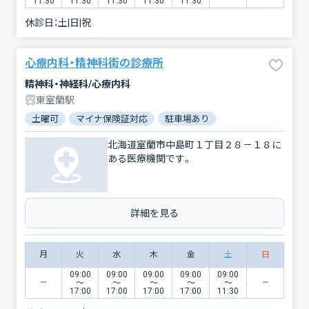
11:30
11:30
11:30
11:30
11:30
休診日：
土|日|祝
心療内科・精神科街の診療所
精神科・神経科/心療内科
東室蘭駅
土曜可
マイナ保険証対応
駐車場あり
北海道室蘭市中島町１丁目２８－１８に
ある医療機関です。
詳細を見る
月
火
水
木
金
土
日
09:00
09:00
09:00
09:00
09:00
〜
〜
〜
〜
〜
17:00
17:00
17:00
17:00
11:30