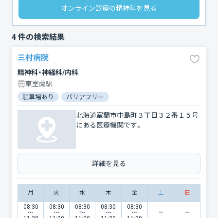
オンライン診療の精神科を見る
4
件の検索結果
三村病院
精神科・神経科/内科
東室蘭駅
駐車場あり
バリアフリー
北海道室蘭市中島町３丁目３２番１５号
にある医療機関です。
詳細を見る
月
火
水
木
金
土
日
08:30
08:30
08:30
08:30
08:30
〜
〜
〜
〜
〜