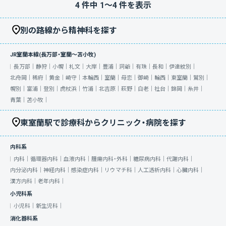
4
件中
1
〜
4
件を表示
別の路線から精神科を探す
JR室蘭本線(長万部・室蘭～苫小牧)
長万部｜
静狩｜
小幌｜
礼文｜
大岸｜
豊浦｜
洞爺｜
有珠｜
長和｜
伊達紋別｜
北舟岡｜
稀府｜
黄金｜
崎守｜
本輪西｜
室蘭｜
母恋｜
御崎｜
輪西｜
東室蘭｜
鷲別｜
幌別｜
富浦｜
登別｜
虎杖浜｜
竹浦｜
北吉原｜
萩野｜
白老｜
社台｜
錦岡｜
糸井｜
青葉｜
苫小牧｜
東室蘭駅で診療科からクリニック・病院を探す
内科系
内科｜
循環器内科｜
血液内科｜
腫瘍内科・外科｜
糖尿病内科｜
代謝内科｜
内分泌内科｜
神経内科｜
感染症内科｜
リウマチ科｜
人工透析内科｜
心臓内科｜
漢方内科｜
老年内科｜
小児科系
小児科｜
新生児科｜
消化器科系