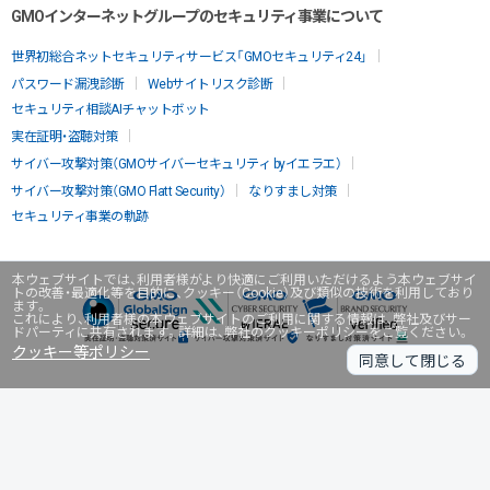
GMOインターネットグループのセキュリティ事業について
世界初総合ネットセキュリティサービス「GMOセキュリティ24」
パスワード漏洩診断
Webサイトリスク診断
セキュリティ相談AIチャットボット
実在証明・盗聴対策
サイバー攻撃対策（GMOサイバーセキュリティ byイエラエ）
サイバー攻撃対策（GMO Flatt Security）
なりすまし対策
セキュリティ事業の軌跡
本ウェブサイトでは、利用者様がより快適にご利用いただけるよう本ウェブサイ
トの改善・最適化等を目的に、クッキー（Cookie）及び類似の技術を利用しており
ます。
これにより、利用者様の本ウェブサイトのご利用に関する情報は、弊社及びサー
ドパーティに共有されます。詳細は、弊社のクッキーポリシーをご覧ください。
クッキー等ポリシー
同意して閉じる