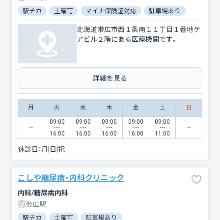
駅チカ
土曜可
マイナ保険証対応
駐車場あり
北海道帯広市西１条南１１丁目１番地ケ
アビル２階にある医療機関です。
詳細を見る
月
火
水
木
金
土
日
09:00
09:00
09:00
09:00
09:00
〜
〜
〜
〜
〜
16:00
16:00
16:00
16:00
11:00
休診日：
月|日|祝
こしや糖尿病・内科クリニック
内科/糖尿病内科
帯広駅
駅チカ
土曜可
駐車場あり