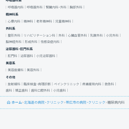
呼吸器科系
呼吸器内科｜
呼吸器外科｜
腎臓内科・外科｜
胸部外科｜
精神科系
心療内科｜
精神科｜
老年精神科｜
児童精神科｜
外科系
整形外科｜
リハビリテーション科｜
外科｜
心臓血管外科｜
乳腺外科｜
小児外科｜
脳神経外科｜
形成外科｜
性感染症内科｜
泌尿器科・肛門科系
肛門科｜
泌尿器科｜
小児泌尿器科｜
美容系
美容皮膚科｜
美容外科｜
その他
放射線科｜
臨床検査・病理診断｜
ペインクリニック｜
疼痛緩和内科｜
救急科｜
歯科｜
矯正歯科｜
歯科口腔外科｜
小児歯科｜
ホーム
>
北海道の病院・クリニック
>
帯広市の病院・クリニック
>
糖尿病内科