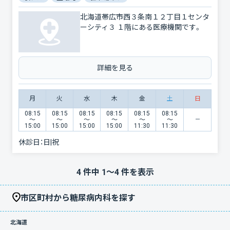
北海道帯広市西３条南１２丁目１センタ
ーシティ３ １階にある医療機関です。
詳細を見る
月
火
水
木
金
土
日
08:15
08:15
08:15
08:15
08:15
08:15
〜
〜
〜
〜
〜
〜
15:00
15:00
15:00
15:00
11:30
11:30
休診日：
日|祝
4
件中
1
〜
4
件を表示
市区町村から糖尿病内科を探す
北海道