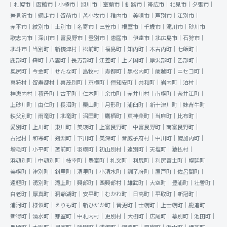
札幌市｜
函館市｜
小樽市｜
旭川市｜
室蘭市｜
釧路市｜
帯広市｜
北見市｜
夕張市｜
岩見沢市｜
網走市｜
留萌市｜
苫小牧市｜
稚内市｜
美唄市｜
芦別市｜
江別市｜
赤平市｜
紋別市｜
士別市｜
名寄市｜
三笠市｜
根室市｜
千歳市｜
滝川市｜
砂川市｜
歌志内市｜
深川市｜
富良野市｜
登別市｜
恵庭市｜
伊達市｜
北広島市｜
石狩市｜
北斗市｜
当別町｜
新篠津村｜
松前町｜
福島町｜
知内町｜
木古内町｜
七飯町｜
鹿部町｜
森町｜
八雲町｜
長万部町｜
江差町｜
上ノ国町｜
厚沢部町｜
乙部町｜
奥尻町｜
今金町｜
せたな町｜
島牧村｜
寿都町｜
黒松内町｜
蘭越町｜
ニセコ町｜
真狩村｜
留寿都村｜
喜茂別町｜
京極町｜
倶知安町｜
共和町｜
岩内町｜
泊村｜
神恵内村｜
積丹町｜
古平町｜
仁木町｜
余市町｜
赤井川村｜
南幌町｜
奈井江町｜
上砂川町｜
由仁町｜
長沼町｜
栗山町｜
月形町｜
浦臼町｜
新十津川町｜
妹背牛町｜
秩父別町｜
雨竜町｜
北竜町｜
沼田町｜
鷹栖町｜
東神楽町｜
当麻町｜
比布町｜
愛別町｜
上川町｜
東川町｜
美瑛町｜
上富良野町｜
中富良野町｜
南富良野町｜
占冠村｜
和寒町｜
剣淵町｜
下川町｜
美深町｜
音威子府村｜
中川町｜
幌加内町｜
増毛町｜
小平町｜
苫前町｜
羽幌町｜
初山別村｜
遠別町｜
天塩町｜
猿払村｜
浜頓別町｜
中頓別町｜
枝幸町｜
豊富町｜
礼文町｜
利尻町｜
利尻富士町｜
幌延町｜
美幌町｜
津別町｜
斜里町｜
清里町｜
小清水町｜
訓子府町｜
置戸町｜
佐呂間町｜
遠軽町｜
湧別町｜
滝上町｜
興部町｜
西興部村｜
雄武町｜
大空町｜
豊浦町｜
壮瞥町｜
白老町｜
厚真町｜
洞爺湖町｜
安平町｜
むかわ町｜
日高町｜
平取町｜
新冠町｜
浦河町｜
様似町｜
えりも町｜
新ひだか町｜
音更町｜
士幌町｜
上士幌町｜
鹿追町｜
新得町｜
清水町｜
芽室町｜
中札内村｜
更別村｜
大樹町｜
広尾町｜
幕別町｜
池田町｜