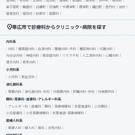
豊頃町｜
本別町｜
足寄町｜
陸別町｜
浦幌町｜
釧路町｜
厚岸町｜
浜中町｜
標茶町｜
弟子屈町｜
鶴居村｜
白糠町｜
別海町｜
中標津町｜
標津町｜
羅臼町｜
色丹村｜
泊村｜
留夜別村｜
留別村｜
紗那村｜
蘂取村｜
帯広市で診療科からクリニック・病院を探す
内科系
内科｜
循環器内科｜
血液内科｜
腫瘍内科・外科｜
糖尿病内科｜
代謝内科｜
内分泌内科｜
神経内科｜
感染症内科｜
リウマチ科｜
人工透析内科｜
心臓内科｜
漢方内科｜
老年内科｜
小児科系
小児科｜
新生児科｜
消化器科系
胃腸内科｜
消化器内科・外科｜
内視鏡内科｜
肝臓内科・外科｜
内視鏡外科｜
眼科・耳鼻科・皮膚科・アレルギー科系
アレルギー科｜
皮膚科｜
眼科｜
耳鼻咽喉科｜
気管食道科｜
小児眼科｜
小児皮膚科｜
小児耳鼻咽喉科｜
気管食道・耳鼻咽喉科｜
産婦人科系
産婦人科｜
婦人科｜
産科｜
女性内科｜