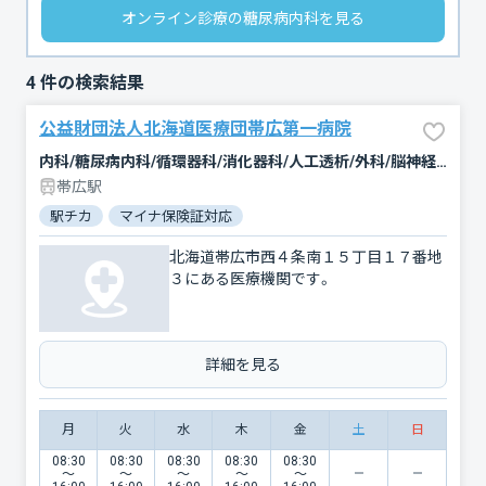
オンライン診療の糖尿病内科を見る
4
件の検索結果
公益財団法人北海道医療団帯広第一病院
内科/糖尿病内科/循環器科/消化器科/人工透析/外科/脳神経外科/乳腺外科/肛門科/整形外科/歯科/矯正歯科/歯科口腔外科/小児歯科/リハビリテーション/麻酔科
帯広駅
駅チカ
マイナ保険証対応
北海道帯広市西４条南１５丁目１７番地
３にある医療機関です。
詳細を見る
月
火
水
木
金
土
日
08:30
08:30
08:30
08:30
08:30
〜
〜
〜
〜
〜