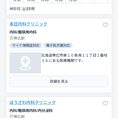
16:00
16:00
16:00
16:00
16:00
休診日：
土|日|祝
本庄内科クリニック
内科/糖尿病内科
帯広駅
マイナ保険証対応
電子処方箋対応
北海道帯広市東１０条南１１丁目１番地
３８にある医療機関です。
詳細を見る
ほうざわ内科クリニック
内科/糖尿病内科/内分泌科
帯広駅