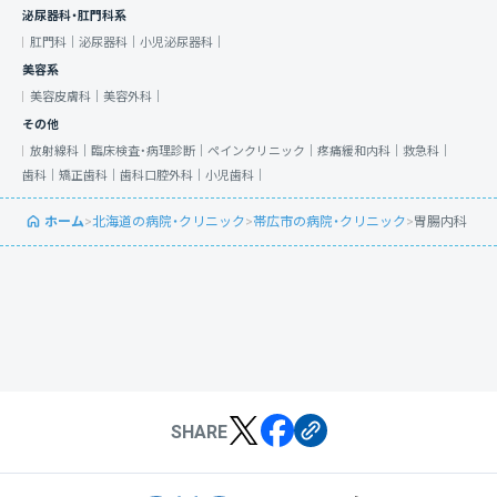
泌尿器科・肛門科系
肛門科｜
泌尿器科｜
小児泌尿器科｜
美容系
美容皮膚科｜
美容外科｜
その他
放射線科｜
臨床検査・病理診断｜
ペインクリニック｜
疼痛緩和内科｜
救急科｜
歯科｜
矯正歯科｜
歯科口腔外科｜
小児歯科｜
ホーム
>
北海道の病院・クリニック
>
帯広市の病院・クリニック
>
胃腸内科
SHARE