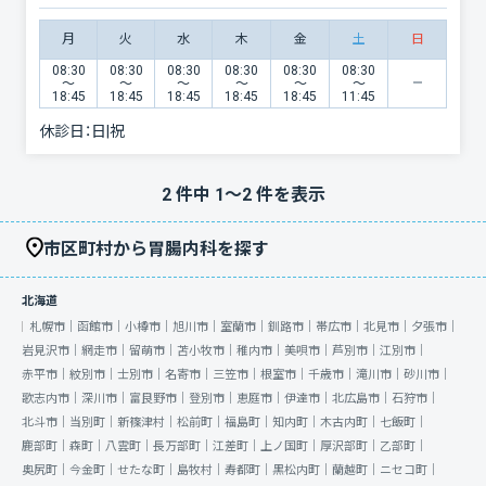
月
火
水
木
金
土
日
08:30
08:30
08:30
08:30
08:30
08:30
〜
〜
〜
〜
〜
〜
18:45
18:45
18:45
18:45
18:45
11:45
休診日：
日|祝
2
件中
1
〜
2
件を表示
市区町村から胃腸内科を探す
北海道
札幌市｜
函館市｜
小樽市｜
旭川市｜
室蘭市｜
釧路市｜
帯広市｜
北見市｜
夕張市｜
岩見沢市｜
網走市｜
留萌市｜
苫小牧市｜
稚内市｜
美唄市｜
芦別市｜
江別市｜
赤平市｜
紋別市｜
士別市｜
名寄市｜
三笠市｜
根室市｜
千歳市｜
滝川市｜
砂川市｜
歌志内市｜
深川市｜
富良野市｜
登別市｜
恵庭市｜
伊達市｜
北広島市｜
石狩市｜
北斗市｜
当別町｜
新篠津村｜
松前町｜
福島町｜
知内町｜
木古内町｜
七飯町｜
鹿部町｜
森町｜
八雲町｜
長万部町｜
江差町｜
上ノ国町｜
厚沢部町｜
乙部町｜
奥尻町｜
今金町｜
せたな町｜
島牧村｜
寿都町｜
黒松内町｜
蘭越町｜
ニセコ町｜