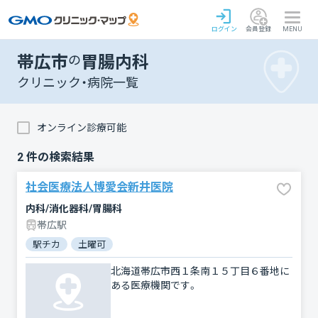
ログイン
会員登録
MENU
帯広市
の
胃腸内科
クリニック・病院一覧
オンライン診療可能
2
件の検索結果
社会医療法人博愛会新井医院
内科/消化器科/胃腸科
帯広駅
駅チカ
土曜可
北海道帯広市西１条南１５丁目６番地に
ある医療機関です。