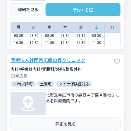
詳細を見る
予約する
月
火
水
木
金
土
日
08:30
08:30
08:30
08:30
08:30
08:30
〜
〜
〜
〜
〜
〜
16:30
16:30
11:30
16:30
16:30
11:30
医療法人社団帯広南の森クリニック
内科/呼吸器内科/胃腸科/外科/整形外科
帯広駅
18時以降可
土曜可
マイナ保険証対応
駐車場あり
バリ
北海道帯広市南の森西４丁目４番地２に
ある医療機関です。
詳細を見る