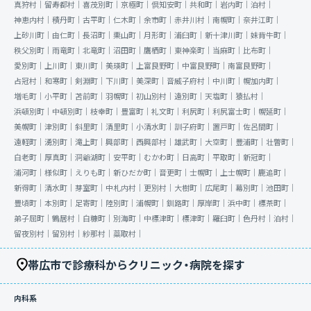
真狩村｜
留寿都村｜
喜茂別町｜
京極町｜
倶知安町｜
共和町｜
岩内町｜
泊村｜
神恵内村｜
積丹町｜
古平町｜
仁木町｜
余市町｜
赤井川村｜
南幌町｜
奈井江町｜
上砂川町｜
由仁町｜
長沼町｜
栗山町｜
月形町｜
浦臼町｜
新十津川町｜
妹背牛町｜
秩父別町｜
雨竜町｜
北竜町｜
沼田町｜
鷹栖町｜
東神楽町｜
当麻町｜
比布町｜
愛別町｜
上川町｜
東川町｜
美瑛町｜
上富良野町｜
中富良野町｜
南富良野町｜
占冠村｜
和寒町｜
剣淵町｜
下川町｜
美深町｜
音威子府村｜
中川町｜
幌加内町｜
増毛町｜
小平町｜
苫前町｜
羽幌町｜
初山別村｜
遠別町｜
天塩町｜
猿払村｜
浜頓別町｜
中頓別町｜
枝幸町｜
豊富町｜
礼文町｜
利尻町｜
利尻富士町｜
幌延町｜
美幌町｜
津別町｜
斜里町｜
清里町｜
小清水町｜
訓子府町｜
置戸町｜
佐呂間町｜
遠軽町｜
湧別町｜
滝上町｜
興部町｜
西興部村｜
雄武町｜
大空町｜
豊浦町｜
壮瞥町｜
白老町｜
厚真町｜
洞爺湖町｜
安平町｜
むかわ町｜
日高町｜
平取町｜
新冠町｜
浦河町｜
様似町｜
えりも町｜
新ひだか町｜
音更町｜
士幌町｜
上士幌町｜
鹿追町｜
新得町｜
清水町｜
芽室町｜
中札内村｜
更別村｜
大樹町｜
広尾町｜
幕別町｜
池田町｜
豊頃町｜
本別町｜
足寄町｜
陸別町｜
浦幌町｜
釧路町｜
厚岸町｜
浜中町｜
標茶町｜
弟子屈町｜
鶴居村｜
白糠町｜
別海町｜
中標津町｜
標津町｜
羅臼町｜
色丹村｜
泊村｜
留夜別村｜
留別村｜
紗那村｜
蘂取村｜
帯広市で診療科からクリニック・病院を探す
内科系