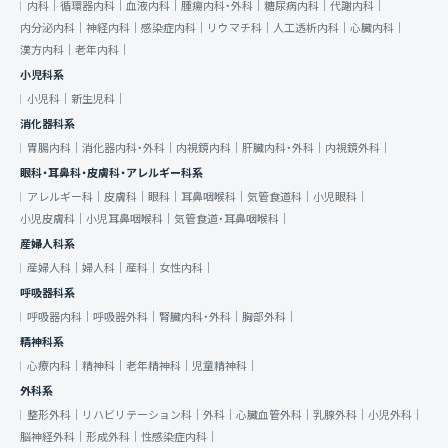
内科｜
循環器内科｜
血液内科｜
腫瘍内科・外科｜
糖尿病内科｜
代謝内科｜
内分泌内科｜
神経内科｜
感染症内科｜
リウマチ科｜
人工透析内科｜
心臓内科｜
漢方内科｜
老年内科｜
小児科系
小児科｜
新生児科｜
消化器科系
胃腸内科｜
消化器内科・外科｜
内視鏡内科｜
肝臓内科・外科｜
内視鏡外科｜
眼科・耳鼻科・皮膚科・アレルギー科系
アレルギー科｜
皮膚科｜
眼科｜
耳鼻咽喉科｜
気管食道科｜
小児眼科｜
小児皮膚科｜
小児耳鼻咽喉科｜
気管食道・耳鼻咽喉科｜
産婦人科系
産婦人科｜
婦人科｜
産科｜
女性内科｜
呼吸器科系
呼吸器内科｜
呼吸器外科｜
腎臓内科・外科｜
胸部外科｜
精神科系
心療内科｜
精神科｜
老年精神科｜
児童精神科｜
外科系
整形外科｜
リハビリテーション科｜
外科｜
心臓血管外科｜
乳腺外科｜
小児外科｜
脳神経外科｜
形成外科｜
性感染症内科｜