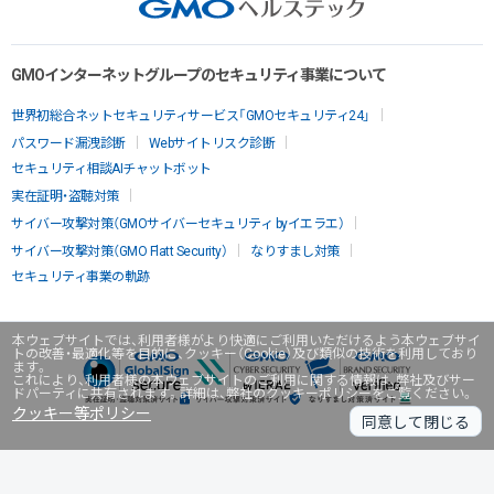
GMOインターネットグループのセキュリティ事業について
世界初総合ネットセキュリティサービス「GMOセキュリティ24」
パスワード漏洩診断
Webサイトリスク診断
セキュリティ相談AIチャットボット
実在証明・盗聴対策
サイバー攻撃対策（GMOサイバーセキュリティ byイエラエ）
サイバー攻撃対策（GMO Flatt Security）
なりすまし対策
セキュリティ事業の軌跡
本ウェブサイトでは、利用者様がより快適にご利用いただけるよう本ウェブサイ
トの改善・最適化等を目的に、クッキー（Cookie）及び類似の技術を利用しており
ます。
これにより、利用者様の本ウェブサイトのご利用に関する情報は、弊社及びサー
ドパーティに共有されます。詳細は、弊社のクッキーポリシーをご覧ください。
クッキー等ポリシー
同意して閉じる