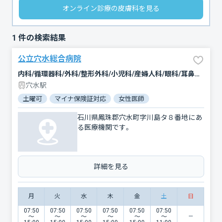
オンライン診療の皮膚科を見る
1
件の検索結果
公立穴水総合病院
内科/循環器科/外科/整形外科/小児科/産婦人科/眼科/耳鼻咽喉科/皮膚科/泌尿器科/リハビリテーション/放射線科
穴水駅
土曜可
マイナ保険証対応
女性医師
石川県鳳珠郡穴水町字川島タ８番地にあ
る医療機関です。
詳細を見る
月
火
水
木
金
土
日
07:50
07:50
07:50
07:50
07:50
07:50
〜
〜
〜
〜
〜
〜