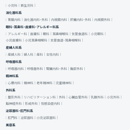
小児科｜
新生児科｜
消化器科系
胃腸内科｜
消化器内科・外科｜
内視鏡内科｜
肝臓内科・外科｜
内視鏡外科｜
眼科・耳鼻科・皮膚科・アレルギー科系
アレルギー科｜
皮膚科｜
眼科｜
耳鼻咽喉科｜
気管食道科｜
小児眼科｜
小児皮膚科｜
小児耳鼻咽喉科｜
気管食道・耳鼻咽喉科｜
産婦人科系
産婦人科｜
婦人科｜
産科｜
女性内科｜
呼吸器科系
呼吸器内科｜
呼吸器外科｜
腎臓内科・外科｜
胸部外科｜
精神科系
心療内科｜
精神科｜
老年精神科｜
児童精神科｜
外科系
整形外科｜
リハビリテーション科｜
外科｜
心臓血管外科｜
乳腺外科｜
小児外科｜
脳神経外科｜
形成外科｜
性感染症内科｜
泌尿器科・肛門科系
肛門科｜
泌尿器科｜
小児泌尿器科｜
美容系