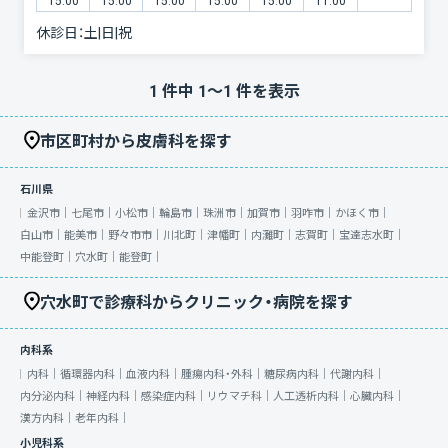
15:00
15:00
15:00
15:00
15:00
11:00
休診日：
土|日|祝
1
件中
1
〜
1
件を表示
市区町村から皮膚科を探す
石川県
金沢市｜
七尾市｜
小松市｜
輪島市｜
珠洲市｜
加賀市｜
羽咋市｜
かほく市｜
白山市｜
能美市｜
野々市市｜
川北町｜
津幡町｜
内灘町｜
志賀町｜
宝達志水町｜
中能登町｜
穴水町｜
能登町｜
穴水町で診療科からクリニック・病院を探す
内科系
内科｜
循環器内科｜
血液内科｜
腫瘍内科・外科｜
糖尿病内科｜
代謝内科｜
内分泌内科｜
神経内科｜
感染症内科｜
リウマチ科｜
人工透析内科｜
心臓内科｜
漢方内科｜
老年内科｜
小児科系