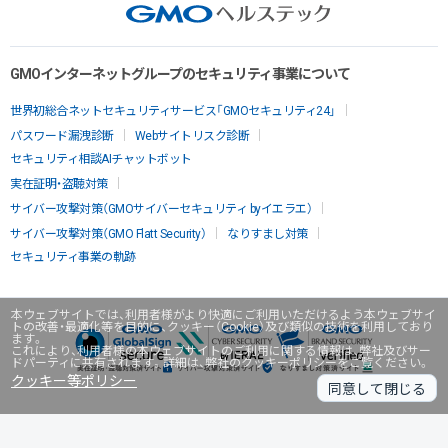
GMOインターネットグループのセキュリティ事業について
世界初総合ネットセキュリティサービス「GMOセキュリティ24」
パスワード漏洩診断
Webサイトリスク診断
セキュリティ相談AIチャットボット
実在証明・盗聴対策
サイバー攻撃対策（GMOサイバーセキュリティ byイエラエ）
サイバー攻撃対策（GMO Flatt Security）
なりすまし対策
セキュリティ事業の軌跡
本ウェブサイトでは、利用者様がより快適にご利用いただけるよう本ウェブサイ
トの改善・最適化等を目的に、クッキー（Cookie）及び類似の技術を利用しており
ます。
これにより、利用者様の本ウェブサイトのご利用に関する情報は、弊社及びサー
ドパーティに共有されます。詳細は、弊社のクッキーポリシーをご覧ください。
クッキー等ポリシー
同意して閉じる